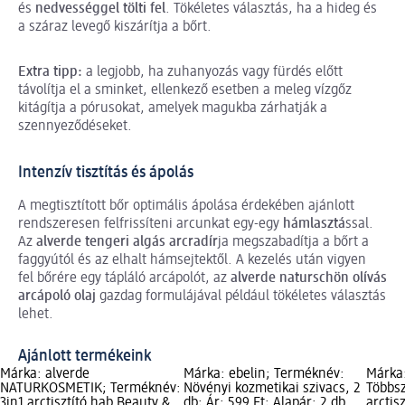
és
nedvességgel tölti fel
. Tökéletes választás, ha a hideg és
a száraz levegő kiszárítja a bőrt.
Extra tipp:
a legjobb, ha zuhanyozás vagy fürdés előtt
távolítja el a sminket, ellenkező esetben a meleg vízgőz
kitágítja a pórusokat, amelyek magukba zárhatják a
szennyeződéseket.
Intenzív tisztítás és ápolás
A megtisztított bőr optimális ápolása érdekében ajánlott
rendszeresen felfrissíteni arcunkat egy-egy
hámlasztá
ssal.
Az
alverde tengeri algás arcradír
ja megszabadítja a bőrt a
faggyútól és az elhalt hámsejtektől. A kezelés után vigyen
fel bőrére egy tápláló arcápolót, az
alverde naturschön olívás
arcápoló olaj
gazdag formulájával például tökéletes választás
lehet.
Ajánlott termékeink
Márka: alverde
Márka: ebelin; Terméknév:
Márka:
NATURKOSMETIK; Terméknév:
Növényi kozmetikai szivacs, 2
Többs
3in1 arctisztító hab Beauty &
db; Ár: 599 Ft; Alapár: 2 db
arctis