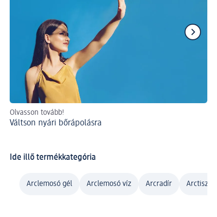
Olvasson tovább!
A c
Váltson nyári bőrápolásra
ol
An
Ide illő termékkategória
Arclemosó gél
Arclemosó víz
Arcradír
Arctisztít