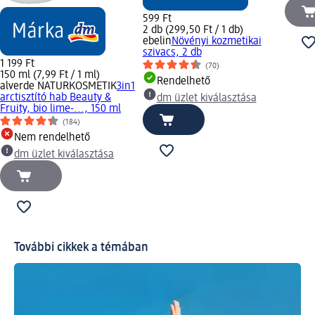
599 Ft
2 db (299,50 Ft / 1 db)
ebelin
Növényi kozmetikai
szivacs, 2 db
1 199 Ft
(70)
150 ml (7,99 Ft / 1 ml)
Rendelhető
alverde NATURKOSMETIK
3in1
arctisztító hab Beauty &
dm üzlet kiválasztása
Fruity, bio lime-..., 150 ml
(184)
Nem rendelhető
dm üzlet kiválasztása
További cikkek a témában