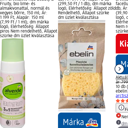
Fruity, bio lime- és
(299,50 Ft / 1 db); dm márka
facell
almakivonattal, normál és
logó; Elérhetőség: Állapot zöld
db; Ár
vegyes bőrre, 150 ml; Ár:
Rendelhető, Állapot szürke
(39,90
1 199 Ft; Alapár: 150 ml
dm üzlet kiválasztása
logó, 
(7,99 Ft / 1 ml); dm márka
Elérhe
logó; Elérhetőség: Állapot
Nem re
piros Nem rendelhető, Állapot
szürke
szürke dm üzlet kiválasztása
Aktuál
ár:
799
10 db (
ebelin
arctis
F
Ne
dm 