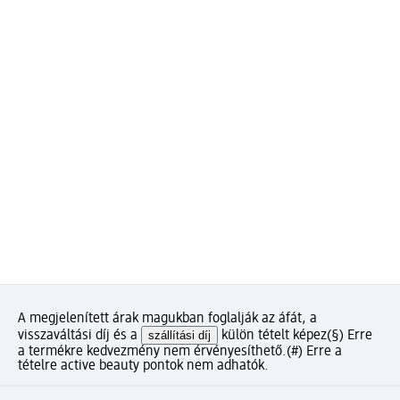
A megjelenített árak magukban foglalják az áfát, a
visszaváltási díj és a
szállítási díj
külön tételt képez
(§) Erre
a termékre kedvezmény nem érvényesíthető.
(#) Erre a
tételre active beauty pontok nem adhatók.