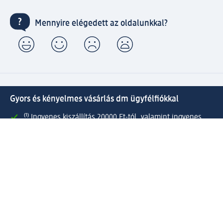
Mennyire elégedett az oldalunkkal?
Gyors és kényelmes vásárlás dm ügyfélfiókkal
⁽¹⁾ Ingyenes kiszállítás 20000 Ft-tól, valamint ingyenes
csomagátvétel Expressz átvétellel az Ön által választott
dm üzletben.
Kapcsolja össze active beauty és online shop-os fiókját és
élvezze előnyeit.
Megrendeléseit egyszerűen és gyorsan kezelheti.
Regisztráljon most!