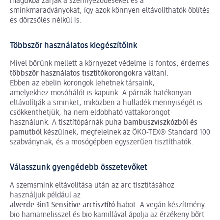
magukba zárják a szennyeződéseket és a
sminkmaradványokat, így azok könnyen eltávolíthatók öblítés
és dörzsölés nélkül is.
Többször használatos kiegészítőink
Mivel bőrünk mellett a környezet védelme is fontos, érdemes
többször használatos tisztítókorongok
ra váltani.
Ebben az ebelin korongok lehetnek társaink,
amelyekhez mosóhálót is kapunk. A párnák hatékonyan
eltávolítják a sminket, miközben a hulladék mennyiségét is
csökkenthetjük, ha nem eldobható vattakorongot
használunk. A tisztítópárnák puha
bambuszviszkózból és
pamutból
készülnek, megfelelnek az ÖKO-TEX® Standard 100
szabványnak, és a mosógépben egyszerűen tisztíthatók.
Válasszunk gyengédebb összetevőket
A szemsmink eltávolítása után az arc tisztításához
használjuk például az
alverde 3in1 Sensitive arctisztító ha
bot. A vegán készítmény
bio hamamelisszel és bio kamillával ápolja az érzékeny bőrt