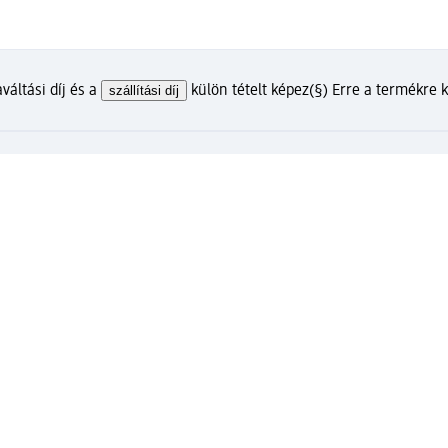
váltási díj és a
szállítási díj
külön tételt képez
(§) Erre a termékre
lunkkal?
m ügyfélfiókkal
gyenes csomagátvétel Expressz átvétellel az Ön által választott dm
ókját és élvezze előnyeit.