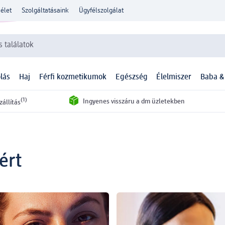
élet
Szolgáltatásaink
Ügyfélszolgálat
 találatok
lás
Haj
Férfi kozmetikumok
Egészség
Élelmiszer
Baba &
(1)
Ingyenes visszáru a dm üzletekben
zállítás
ért