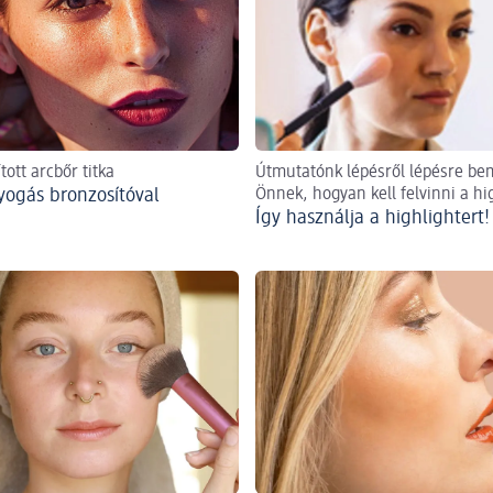
ott arcbőr titka
Útmutatónk lépésről lépésre be
yogás bronzosítóval
Önnek, hogyan kell felvinni a hig
Így használja a highlightert!