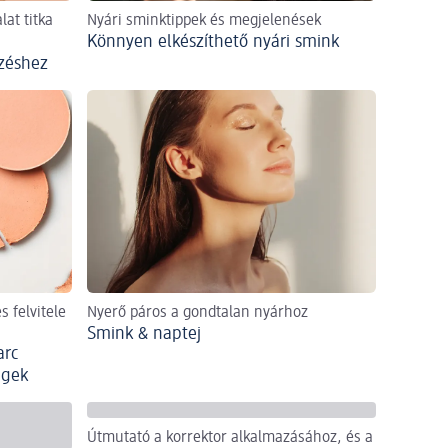
at titka
Nyári sminktippek és megjelenések
Könnyen elkészíthető nyári smink
zéshez
 felvitele
Nyerő páros a gondtalan nyárhoz
Smink & naptej
arc
égek
Útmutató a korrektor alkalmazásához, és a