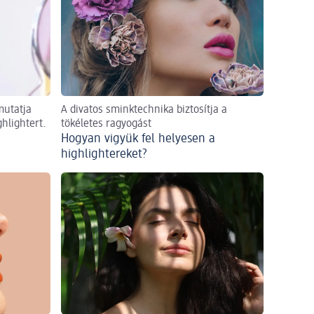
mutatja
A divatos sminktechnika biztosítja a
hlightert.
tökéletes ragyogást
Hogyan vigyük fel helyesen a
highlightereket?