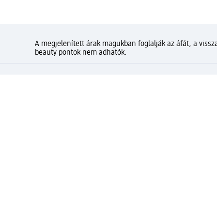
A megjelenített árak magukban foglalják az áfát, a vissza
beauty pontok nem adhatók.
Mennyire elégedett az olda
Gyors és kényelmes vásárlás d
⁽¹⁾ Ingyenes kiszállítás 20000 Ft-tól, valamint in
üzletben.
Kapcsolja össze active beauty és online shop-os fi