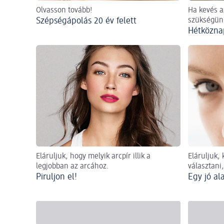
Olvasson tovább!
Ha kevés a
Szépségápolás 20 év felett
szükségün
Hétköznap
Eláruljuk, hogy melyik arcpír illik a
Eláruljuk,
legjobban az arcához.
választani,
Piruljon el!
Egy jó al