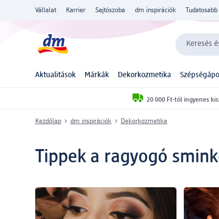
Vállalat
Karrier
Sajtószoba
dm inspirációk
Tudatosabb 
Keresés és
Aktualitások
Márkák
Dekorkozmetika
Szépségápo
20 000 Ft-tól ingyenes kis
Kezdőlap
dm inspirációk
Dekorkozmetika
Tippek a ragyogó smink