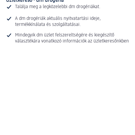
Üzletkereső - dm drogéria
Találja meg a legközelebbi dm drogériákat.
A dm drogériák aktuális nyitvatartási ideje,
termékkínálata és szolgáltatásai.
Mindegyik dm üzlet felszereltségére és kiegészítő
választékára vonatkozó információk az üzletkeresőnkben