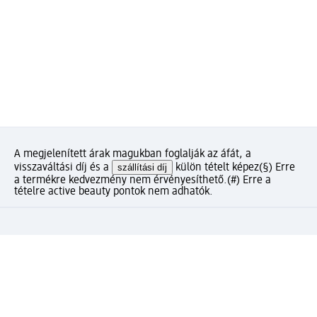
A megjelenített árak magukban foglalják az áfát, a
visszaváltási díj és a
szállítási díj
külön tételt képez
(§) Erre
a termékre kedvezmény nem érvényesíthető.
(#) Erre a
tételre active beauty pontok nem adhatók.
Mennyire elégedett az oldalunkkal?