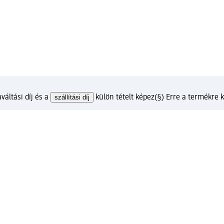
váltási díj és a
szállítási díj
külön tételt képez
(§) Erre a termékre
lunkkal?
m ügyfélfiókkal