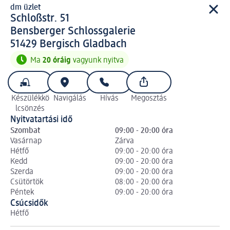
dm üzlet
d m üzlet
Schloßstr. 51
Bensberger Schlossgalerie
5 1 4 2 9
51429
Bergisch Gladbach
Ma
20 óráig
vagyunk nyitva
Készülékkö
Navigálás
Hívás
Megosztás
lcsönzés
Nyitvatartási idő
Szombat
09:00 - 20:00 óra
Vasárnap
Zárva
Hétfő
09:00 - 20:00 óra
Kedd
09:00 - 20:00 óra
Szerda
09:00 - 20:00 óra
Csütörtök
08:00 - 20:00 óra
Péntek
09:00 - 20:00 óra
Csúcsidők
Hétfő
Ke