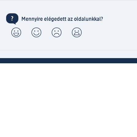
Mennyire elégedett az oldalunkkal?
Gyors és kényelmes vásárlás dm ügyfélfiókkal
⁽¹⁾ Ingyenes kiszállítás 20000 Ft-tól, valamint ingyenes
csomagátvétel Expressz átvétellel az Ön által választott
dm üzletben.
Kapcsolja össze active beauty és online shop-os fiókját és
élvezze előnyeit.
Megrendeléseit egyszerűen és gyorsan kezelheti.