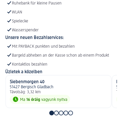
Ruhebank für kleine Pausen
WLAN
Spielecke
Wasserspender
Unsere neuen Bezahlservices:
Mit PAYBACK punkten und bezahlen
Bargeld abheben an der Kasse schon ab einem Produkt
Kontaktlos bezahlen
Üzletek a közelben
Siebenmorgen 40
51427 Bergisch Gladbach
5
Távolság: 3,32 km
T
Ma
16 óráig
vagyunk nyitva