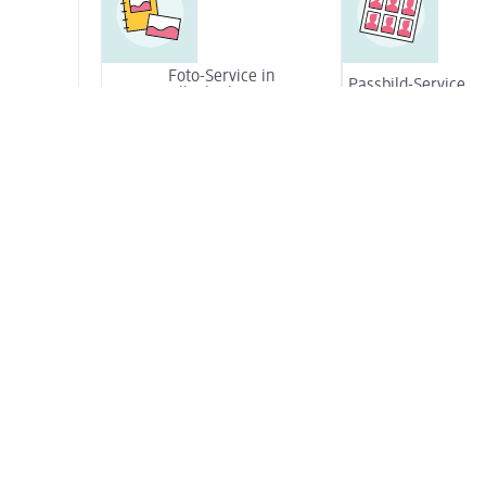
Foto-Service in
Passbild-Service
Selbstbedienung
Teppichreiniger ausleihen
Copyservice
Unsere Zusatzsortimente
Kindertextilien
Strumpfwaren
Standard in nahezu allen dm-Märkten:
Einpackstation für Geschenke