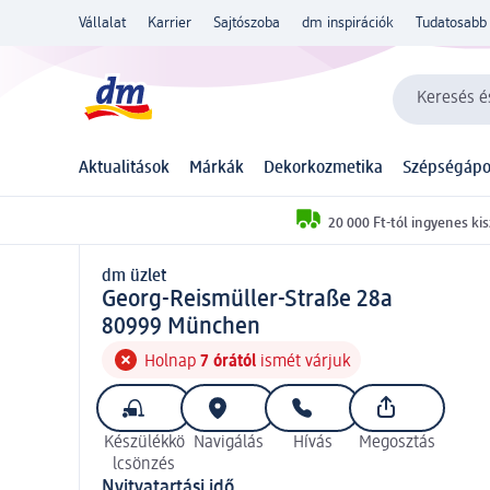
Vállalat
Karrier
Sajtószoba
dm inspirációk
Tudatosabb 
Keresés és
Aktualitások
Márkák
Dekorkozmetika
Szépségápo
20 000 Ft-tól ingyenes kis
dm üzlet
d m üzlet
Georg-Reismüller-Straße 28a
8 0 9 9 9
80999
München
Holnap
7 órától
ismét várjuk
Készülékkö
Navigálás
Hívás
Megosztás
lcsönzés
Nyitvatartási idő