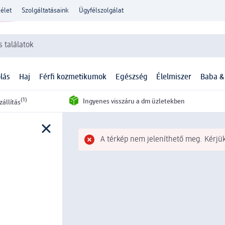
élet
Szolgáltatásaink
Ügyfélszolgálat
 találatok
lás
Haj
Férfi kozmetikumok
Egészség
Élelmiszer
Baba &
(1)
Ingyenes visszáru a dm üzletekben
zállítás
A térkép nem jeleníthető meg. Kérjük,