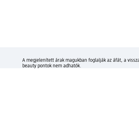
A megjelenített árak magukban foglalják az áfát, a vissza
beauty pontok nem adhatók.
Mennyire elégedett az olda
Gyors és kényelmes vásárlás d