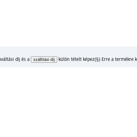
váltási díj és a
szállítási díj
külön tételt képez
(§) Erre a termékre
lunkkal?
m ügyfélfiókkal