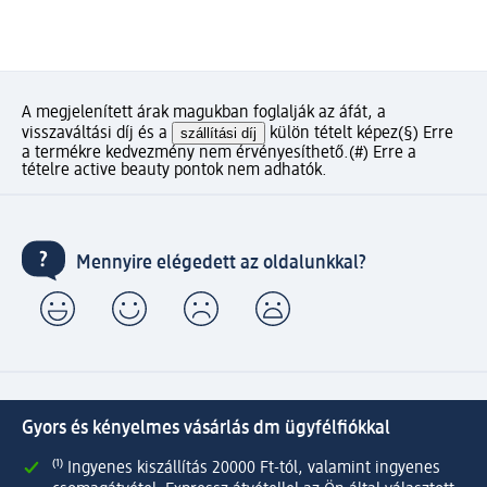
A megjelenített árak magukban foglalják az áfát, a
visszaváltási díj és a
szállítási díj
külön tételt képez
(§) Erre
a termékre kedvezmény nem érvényesíthető.
(#) Erre a
tételre active beauty pontok nem adhatók.
Mennyire elégedett az oldalunkkal?
Gyors és kényelmes vásárlás dm ügyfélfiókkal
⁽¹⁾ Ingyenes kiszállítás 20000 Ft-tól, valamint ingyenes