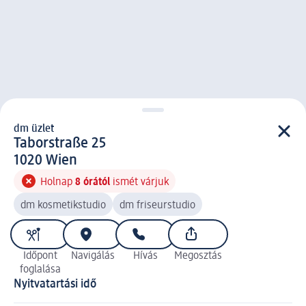
dm üzlet
d m üzlet
Taborstraße 25
1 0 2 0
1020
Wien
Holnap
8 órától
ismét várjuk
dm kosmetikstudio
dm friseurstudio
Időpont
Navigálás
Hívás
Megosztás
foglalása
Nyitvatartási idő