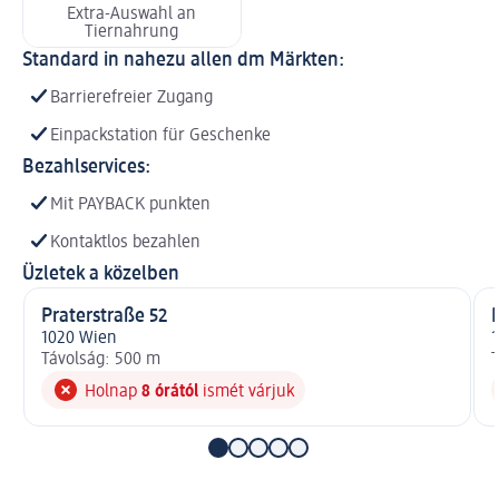
Extra-Auswahl an
Tiernahrung
Standard in nahezu allen dm Märkten:
Barrierefreier Zugang
Einpackstation für Geschenke
Bezahlservices:
Mit PAYBACK punkten
Kontaktlos bezahlen
Üzletek a közelben
Praterstraße 52
P
1020 Wien
Távolság: 500 m
T
Holnap
8 órától
ismét várjuk