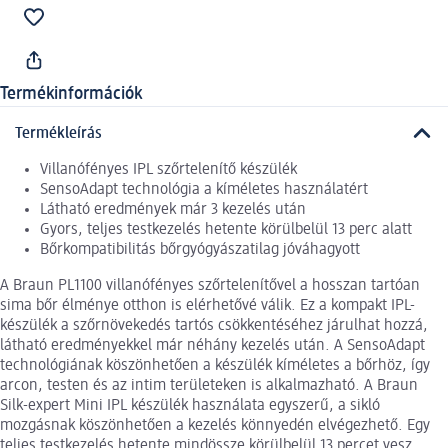
Termékinformációk
Termékleírás
Villanófényes IPL szőrtelenítő készülék
SensoAdapt technológia a kíméletes használatért
Látható eredmények már 3 kezelés után
Gyors, teljes testkezelés hetente körülbelül 13 perc alatt
Bőrkompatibilitás bőrgyógyászatilag jóváhagyott
A Braun PL1100 villanófényes szőrtelenítővel a hosszan tartóan
sima bőr élménye otthon is elérhetővé válik. Ez a kompakt IPL-
készülék a szőrnövekedés tartós csökkentéséhez járulhat hozzá,
látható eredményekkel már néhány kezelés után. A SensoAdapt
technológiának köszönhetően a készülék kíméletes a bőrhöz, így
arcon, testen és az intim területeken is alkalmazható. A Braun
Silk-expert Mini IPL készülék használata egyszerű, a sikló
mozgásnak köszönhetően a kezelés könnyedén elvégezhető. Egy
teljes testkezelés hetente mindössze körülbelül 13 percet vesz