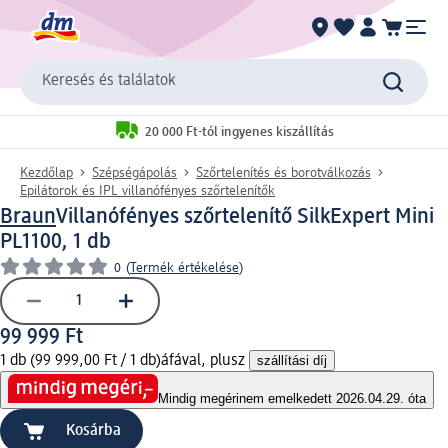
Keresés és találatok
20 000 Ft-tól ingyenes kiszállítás
Kezdőlap
Szépségápolás
Szőrtelenítés és borotválkozás
Epilátorok és IPL villanófényes szőrtelenítők
Braun
Villanófényes szőrtelenítő SilkExpert Mini
PL1100, 1 db
0
(
Termék értékelése
)
99 999 Ft
1 db (99 999,00 Ft / 1 db)
áfával, plusz
szállítási díj
Mindig megéri
nem emelkedett 2026.04.29. óta
Kosárba