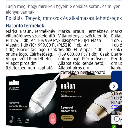
Tudja meg, hogy mire kell figyelnie epilálás során, és milyen
Bo
előnyei vannak.
Epilálás: Tények, mítoszok és alkalmazási lehetőségek
Hasonló termékek
Márka: Braun; Terméknév:
Márka: Braun; Terméknév:
Márka: 
Villanófényes szőrtelenítő
Villanófényes szőrtelenítő
Epilátor 
PL1124, 1 db; Ár: 104 999 Ft;
SilkExpert P5 IPL Flash
1 db; Ár:
Alapár: 1 db (104 999,00 Ft /
PL5210, 1 db; Ár:
1 db (51 
1 db); Kiárusítás logó, Csak
169 000 Ft; Alapár: 1 db
Csak onl
online logó; Elérhetőség:
(169 000,00 Ft / 1 db); Csak
Elérhető
Állapot zöld Rendelhető,
online logó; Elérhetőség:
Rendelhe
Állapot piros dm
Állapot zöld Rendelhető,
dm üzle
üzletekben nem kapható
Állapot piros dm
kapható
üzletekben nem kapható
51 999 Ft
1 db (51 
Braun
Epi
SES9-000
Figy