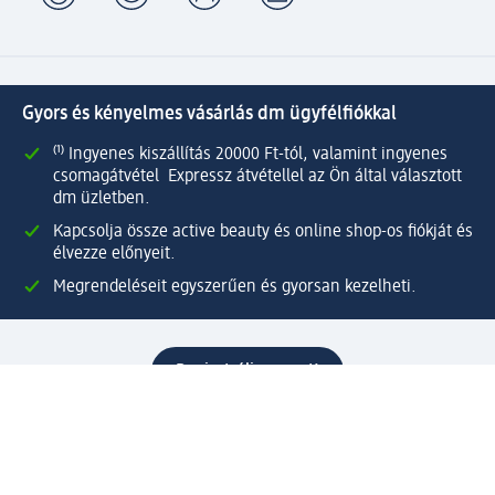
Gyors és kényelmes vásárlás dm ügyfélfiókkal
⁽¹⁾ Ingyenes kiszállítás 20000 Ft-tól, valamint ingyenes
csomagátvétel Expressz átvétellel az Ön által választott
dm üzletben.
Kapcsolja össze active beauty és online shop-os fiókját és
élvezze előnyeit.
Megrendeléseit egyszerűen és gyorsan kezelheti.
Regisztráljon most!
Kérdések és válaszok
Szolgáltatások
Ügyfélszolgálat
Fizetési lehetőségek