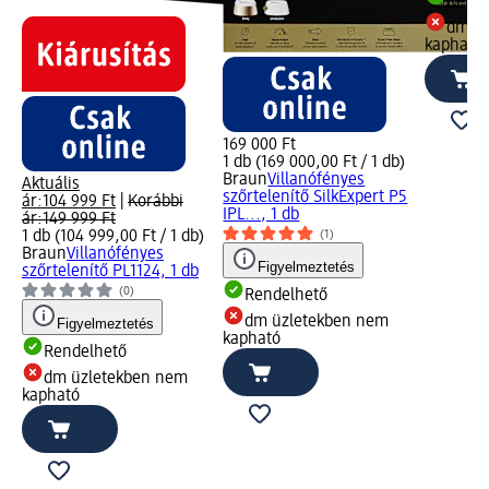
Rende
dm üz
kapható
169 000 Ft
1 db (169 000,00 Ft / 1 db)
Braun
Villanófényes
Aktuális
szőrtelenítő SilkExpert P5
ár:
104 999 Ft
|
Korábbi
IPL..., 1 db
ár:
149 999 Ft
1 db (104 999,00 Ft / 1 db)
(1)
Braun
Villanófényes
Figyelmeztetés
szőrtelenítő PL1124, 1 db
(0)
Rendelhető
dm üzletekben nem
Figyelmeztetés
kapható
Rendelhető
dm üzletekben nem
kapható