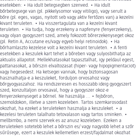
esetekben: • Ha idult betegsegben szenved. • Ha idult
bőrbetegsege van (pl. pikkelysomor vagy vitiligo), vagy serult a
bőre (pl. eges, vagas, nyitott seb vagy aktiv fertőzes van) a kezelni
kivant teruleten. • Ha visszertagulata van a kezelni kivant
teruleten. • Ha tudja, hogy erzekeny a napfenyre (fenyerzekeny),
vagy olyan gyogyszert szed, amely fokozott bőrerzekenyseget okoz
(pl. Retin A, Accutane es/vagy egyeb helyi retinoidok). • Ha
bőrhamlaszto kezelese volt a kezelni kivant teruleten. • A fenti
esetekben a keszulek kart tehet a bőreben vagy sulyosbithatja az
aktualis allapotot. Mellekhatasokat tapasztalhat, igy peldaul egest,
pattanasokat, a bőrszin elvaltozasat (hiper- vagy hipopigmentaciot)
vagy hegesedest. Ha ketsegei vannak, hogy biztonsagosan
hasznalhatja-e a keszuleket, forduljon orvosahoz vagy
bőrgyogyaszahoz. Ha rendszeresen es hosszabb ideig gyogyszert
szed, konzultaljon orvosaval, hogy a gyogyszer okoz-e
fenyerzekenyseget a bőrnel. Ne használja ... • fejbőron,
szemoldokon, illetve a szem kozeleben. Tartos szemkarosodast
okozhat, ha ezeket a teruleteken hasznalja a keszuleket. • a
kezelesi teruleten talalhato tetovalason vagy tartos sminken. •
mellbimbo, a nemi szervek es az anusz kozeleben. Ezeken a
teruleteken sotetebb lehet a bőrszin es/ vagy nagyobb lehet a szőr
sűrűsege, ezert a keszulek kellemetlen erzest/fajdalmat okozhat