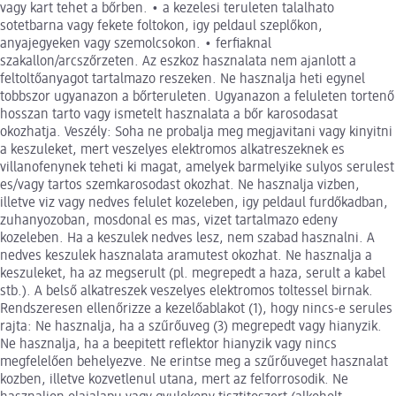
vagy kart tehet a bőrben. • a kezelesi teruleten talalhato
sotetbarna vagy fekete foltokon, igy peldaul szeplőkon,
anyajegyeken vagy szemolcsokon. • ferfiaknal
szakallon/arcszőrzeten. Az eszkoz hasznalata nem ajanlott a
feltoltőanyagot tartalmazo reszeken. Ne hasznalja heti egynel
tobbszor ugyanazon a bőrteruleten. Ugyanazon a feluleten tortenő
hosszan tarto vagy ismetelt hasznalata a bőr karosodasat
okozhatja. Veszély: Soha ne probalja meg megjavitani vagy kinyitni
a keszuleket, mert veszelyes elektromos alkatreszeknek es
villanofenynek teheti ki magat, amelyek barmelyike sulyos serulest
es/vagy tartos szemkarosodast okozhat. Ne hasznalja vizben,
illetve viz vagy nedves felulet kozeleben, igy peldaul furdőkadban,
zuhanyozoban, mosdonal es mas, vizet tartalmazo edeny
kozeleben. Ha a keszulek nedves lesz, nem szabad hasznalni. A
nedves keszulek hasznalata aramutest okozhat. Ne hasznalja a
keszuleket, ha az megserult (pl. megrepedt a haza, serult a kabel
stb.). A belső alkatreszek veszelyes elektromos toltessel birnak.
Rendszeresen ellenőrizze a kezelőablakot (1), hogy nincs-e serules
rajta: Ne hasznalja, ha a szűrőuveg (3) megrepedt vagy hianyzik.
Ne hasznalja, ha a beepitett reflektor hianyzik vagy nincs
megfelelően behelyezve. Ne erintse meg a szűrőuveget hasznalat
kozben, illetve kozvetlenul utana, mert az felforrosodik. Ne