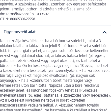
igénybe. A szalonkezelésekkel szemben egy egyszeri befektetést
jelent, amellyel otthon, diszkréten érhető el a sima bőr.
dm termékazonosító: 3139502
GTIN: 8006530145558
Figyelmeztető adat
Ne használja készüléket: • ha a bőrtonusa sotetebb, mint a 3.
oldalon talalhato tablazatban jelolt 5. bőrtonus. Mivel a sotet bőr
tobb fenyenergiat nyel el, a nagyon sotet bőr kezelese kellemetlen
erzest vagy fajdalmat okozhat, artalmas hatasa lehet (pl. egest,
pattanast, elszineződest vagy heget okozhat), es kart tehet a
bőrben. • ha On terhes, szoptat vagy meg nincs 18 eves, mert ezt
a keszuleket nem teszteltek ilyen szemelyeken. • ha korabban volt
bőrrakja vagy rakot megelőző elvaltozasai (pl. nagyon sok
anyajegy). • ha a kozelmultban bőret mesterseges vagy
termeszetes uton barnitotta. Napozas utan a bőre rendkivul
erzekeny lehet, es kulonosen fogekony lehet az IPL-kezeles
mellekhatasaira (pl. eges, pattanas, elszineződes vagy hegesedes).
Az IPL-kezelest kovetően ne tegye ki bőret kozvetlen
napsugarzasnak vedelem nelkul. A készülék néhány további
esetben sem használható. Ne használja a készüléket a következő