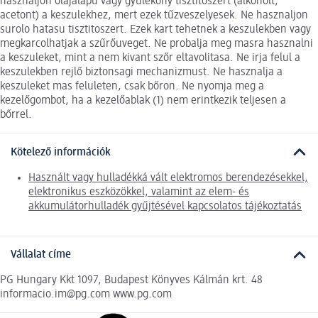
hasznaljon olajalapu vagy gyulekony tisztitoszert (alkoholt,
acetont) a keszulekhez, mert ezek tűzveszelyesek. Ne hasznaljon
surolo hatasu tisztitoszert. Ezek kart tehetnek a keszulekben vagy
megkarcolhatjak a szűrőuveget. Ne probalja meg masra hasznalni
a keszuleket, mint a nem kivant szőr eltavolitasa. Ne irja felul a
keszulekben rejlő biztonsagi mechanizmust. Ne hasznalja a
keszuleket mas feluleten, csak bőron. Ne nyomja meg a
kezelőgombot, ha a kezelőablak (1) nem erintkezik teljesen a
bőrrel.
Kötelező információk
Használt vagy hulladékká vált elektromos berendezésekkel,
elektronikus eszközökkel, valamint az elem- és
akkumulátorhulladék gyűjtésével kapcsolatos tájékoztatás
Vállalat címe
PG Hungary Kkt 1097, Budapest Könyves Kálmán krt. 48
informacio.im@pg.com www.pg.com