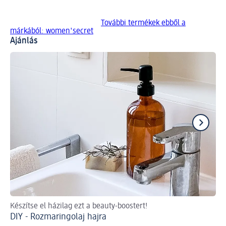
További termékek ebből a
márkából: women'secret
Ajánlás
Készítse el házilag ezt a beauty-boostert!
Is
DIY - Rozmaringolaj hajra
A 