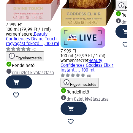
Figy
Rende
dm üz
7 999 Ft
100 ml (79,99 Ft / 1 ml)
women'secret
Beauty
Confidences Divine Touch
ragyogást fokozó..., 100 ml
(0)
7 999 Ft
100 ml (79,99 Ft / 1 ml)
Figyelmeztetés
women'secret
Beauty
Confidences Goddess Elixir
Rendelhető
instant..., 100 ml
dm üzlet kiválasztása
(0)
Figyelmeztetés
Rendelhető
dm üzlet kiválasztása