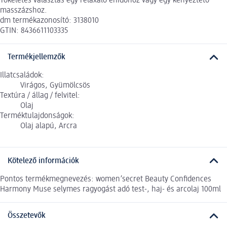
Tökéletes választás egy relaxáló énidőhöz vagy egy kényeztető
masszázshoz.
dm termékazonosító: 3138010
GTIN: 8436611103335
Termékjellemzők
Illatcsaládok:
Virágos, Gyümölcsös
Textúra / állag / felvitel:
Olaj
Terméktulajdonságok:
Olaj alapú, Arcra
Kötelező információk
Pontos termékmegnevezés: women’secret Beauty Confidences
Harmony Muse selymes ragyogást adó test-, haj- és arcolaj 100ml
Összetevők