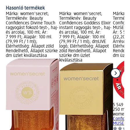
Hasonló termékek
Márka: women'secret;
Márka: women'secret;
Márka: 
Terméknév: Beauty
Terméknév: Beauty
Termékn
Confidences Divine Touch
Confidences Goddess Elixir
Confide
ragyogást fokozó test-, haj-
instant ragyogás test-, haj-
MUSE tes
és arcolaj, 100 ml; Ár:
és arcolaj, 100 ml; Ár:
Ár: 5 549
7 999 Ft; Alapár: 100 ml
7 999 Ft; Alapár: 100 ml
(22,20 Ft
(79,99 Ft / 1 ml);
(79,99 Ft / 1 ml); dmLIVE
Árréscsö
Elérhetőség: Állapot zöld
logó; Elérhetőség: Állapot
Elérhető
Rendelhető, Állapot szürke
zöld Rendelhető, Állapot
Rendelhe
dm üzlet kiválasztása
szürke dm üzlet
dm üzlet
kiválasztása
5 549 Ft
250 ml (2
women's
Confide
MUSE tes