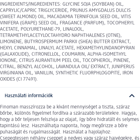
INGREDIENTS/INGREDIENTES: GLYCINE SOJA (SOYBEAN) OIL,
CAPRYLIC/CAPRIC TRIGLYCERIDE, PRUNUS AMYGDALUS DULCIS
(SWEET ALMOND) OIL, MACADAMIA TERNIFOLIA SEED OIL, VITIS
VINIFERA (GRAPE) SEED OIL, FRAGANCE (PARFUM), TOCOPHERYL
ACETATE, POLYURETHANE-79, LINALOOL,
TETRAMETHYLACETYLOCTAHYDRO NAPHTHALENES (OTNE),
LIMONENE, BUTYROSPERMUM PARKII (SHEA) BUTTER EXTRACT,
HEXYL CINNAMAL, LINALYL ACETATE, HEXAMETHYLINDANOPYRAN
(GALAXOLIDE), CITRONELLOL, COUMARIN, ALPHA-ISOMETHYL
IONONE, CITRUS AURANTIUM PEEL OIL, TOCOPHEROL, PINENE,
CITRAL, BENZYL ALCOHOL, LAVANDULA OIL/ EXTRACT, JUNIPERUS
VIRGINIANA OIL, VANILLIN, SYNTHETIC FLUORPHLOGOPITE, IRON
OXIDES (CI 77491).
Használati információk
Finoman masszírozza be a kívánt mennyiséget a tiszta, száraz
bőrbe, különös figyelmet fordítva a szárazabb területekre. Hagyja,
hogy a bőr teljesen felszívja az olajat, így bőre hidratált és selymes
tapintású lesz. Használhatja naponta, hogy megőrizze a bőre
puhaságát és rugalmasságát. Használat a hajolajhoz:
Csepegtessen néhány cseppet a nedves vagy száraz hajvégekre, és