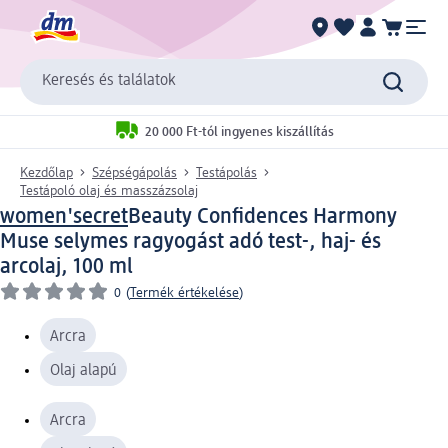
Keresés és találatok
20 000 Ft-tól ingyenes kiszállítás
Kezdőlap
Szépségápolás
Testápolás
Testápoló olaj és masszázsolaj
women'secret
Beauty Confidences Harmony
Muse selymes ragyogást adó test-, haj- és
arcolaj, 100 ml
0
(
Termék értékelése
)
Arcra
Olaj alapú
Arcra