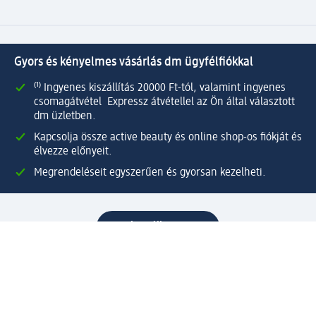
Gyors és kényelmes vásárlás dm ügyfélfiókkal
⁽¹⁾ Ingyenes kiszállítás 20000 Ft-tól, valamint ingyenes
csomagátvétel Expressz átvétellel az Ön által választott
dm üzletben.
Kapcsolja össze active beauty és online shop-os fiókját és
élvezze előnyeit.
Megrendeléseit egyszerűen és gyorsan kezelheti.
Regisztráljon most!
Kérdések és válaszok
Szolgáltatások
Ügyfélszolgálat
Fizetési lehetőségek