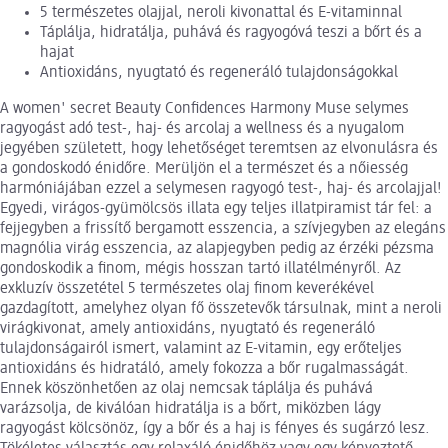
5 természetes olajjal, neroli kivonattal és E-vitaminnal
Táplálja, hidratálja, puhává és ragyogóvá teszi a bőrt és a
hajat
Antioxidáns, nyugtató és regeneráló tulajdonságokkal
A women' secret Beauty Confidences Harmony Muse selymes
ragyogást adó test-, haj- és arcolaj a wellness és a nyugalom
jegyében született, hogy lehetőséget teremtsen az elvonulásra és
a gondoskodó énidőre. Merüljön el a természet és a nőiesség
harmóniájában ezzel a selymesen ragyogó test-, haj- és arcolajjal!
Egyedi, virágos-gyümölcsös illata egy teljes illatpiramist tár fel: a
fejjegyben a frissítő bergamott esszencia, a szívjegyben az elegáns
magnólia virág esszencia, az alapjegyben pedig az érzéki pézsma
gondoskodik a finom, mégis hosszan tartó illatélményről. Az
exkluzív összetétel 5 természetes olaj finom keverékével
gazdagított, amelyhez olyan fő összetevők társulnak, mint a neroli
virágkivonat, amely antioxidáns, nyugtató és regeneráló
tulajdonságairól ismert, valamint az E-vitamin, egy erőteljes
antioxidáns és hidratáló, amely fokozza a bőr rugalmasságát.
Ennek köszönhetően az olaj nemcsak táplálja és puhává
varázsolja, de kiválóan hidratálja is a bőrt, miközben lágy
ragyogást kölcsönöz, így a bőr és a haj is fényes és sugárzó lesz.