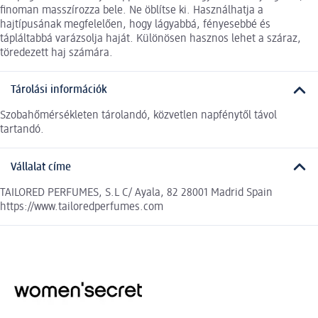
finoman masszírozza bele. Ne öblítse ki. Használhatja a
hajtípusának megfelelően, hogy lágyabbá, fényesebbé és
tápláltabbá varázsolja haját. Különösen hasznos lehet a száraz,
töredezett haj számára.
Tárolási információk
Szobahőmérsékleten tárolandó, közvetlen napfénytől távol
tartandó.
Vállalat címe
TAILORED PERFUMES, S.L C/ Ayala, 82 28001 Madrid Spain
https://www.tailoredperfumes.com