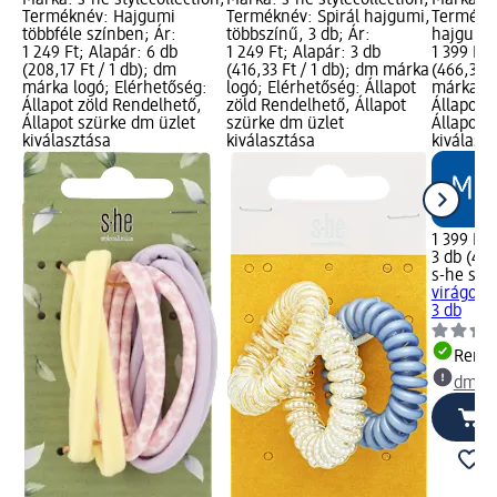
Terméknév: Hajgumi
Terméknév: Spirál hajgumi,
Termékné
többféle színben; Ár:
többszínű, 3 db; Ár:
hajgumi, 
1 249 Ft; Alapár: 6 db
1 249 Ft; Alapár: 3 db
1 399 Ft;
(208,17 Ft / 1 db); dm
(416,33 Ft / 1 db); dm márka
(466,33 F
márka logó; Elérhetőség:
logó; Elérhetőség: Állapot
márka lo
Állapot zöld Rendelhető,
zöld Rendelhető, Állapot
Állapot 
Állapot szürke dm üzlet
szürke dm üzlet
Állapot 
kiválasztása
kiválasztása
kiválasz
1 399 Ft
3 db (466
s-he styl
virágos 
3 db
Rende
dm üz