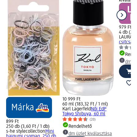
kiválasz
979 Ft
4 db (244
LAURA V
csitcsat,
Rende
dm üz
10 999 Ft
60 ml (183,32 Ft / 1 ml)
Karl Lagerfeld
Női EdP
Tokyo Shibuya, 60 ml
(20)
899 Ft
250 db (3,60 Ft / 1 db)
Rendelhető
s-he stylecollection
Mini
dm üzlet kiválasztása
hajgumi csomag, 250 db