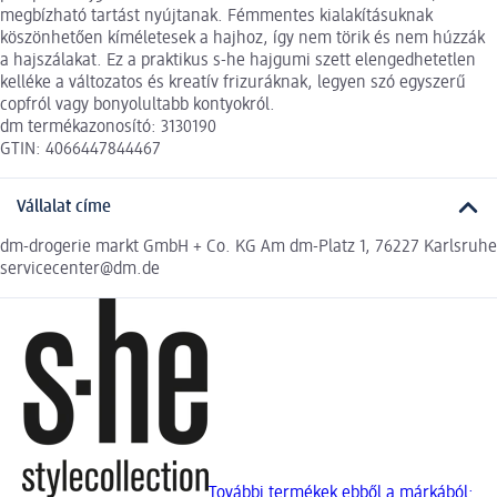
megbízható tartást nyújtanak. Fémmentes kialakításuknak
köszönhetően kíméletesek a hajhoz, így nem törik és nem húzzák
a hajszálakat. Ez a praktikus s-he hajgumi szett elengedhetetlen
kelléke a változatos és kreatív frizuráknak, legyen szó egyszerű
copfról vagy bonyolultabb kontyokról.
dm termékazonosító: 3130190
GTIN: 4066447844467
Vállalat címe
dm-drogerie markt GmbH + Co. KG Am dm-Platz 1, 76227 Karlsruhe
servicecenter@dm.de
További termékek ebből a márkából: