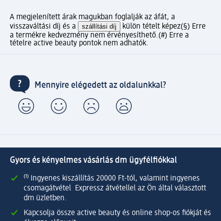
A megjelenített árak magukban foglalják az áfát, a
visszaváltási díj és a
szállítási díj
külön tételt képez
(§) Erre
a termékre kedvezmény nem érvényesíthető.
(#) Erre a
tételre active beauty pontok nem adhatók.
Mennyire elégedett az oldalunkkal?
Gyors és kényelmes vásárlás dm ügyfélfiókkal
⁽¹⁾ Ingyenes kiszállítás 20000 Ft-tól, valamint ingyenes
csomagátvétel Expressz átvétellel az Ön által választott
dm üzletben.
Kapcsolja össze active beauty és online shop-os fiókját és