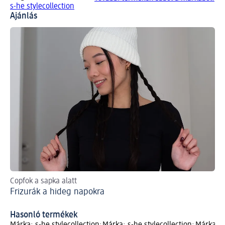
s-he stylecollection
Ajánlás
Copfok a sapka alatt
Eg
Frizurák a hideg napokra
va
Sz
Hasonló termékek
Márka: s-he stylecollection;
Márka: s-he stylecollection;
Márka: s-