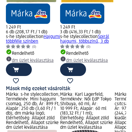
1 249 Ft
1 249 Ft
6 db (208,17 Ft / 1 db)
3 db (416,33 Ft / 1 db)
s-he stylecollection
Hajgumi
s-he stylecollection
Spirál
többféle színben
hajgumi, többszínű, 3 db
(0)
(0)
Rendelhető
Rendelhető
dm üzlet kiválasztása
dm üzlet kiválasztása
Mások még ezeket vásárolták
Márka: s-he stylecollection;
Márka: Karl Lagerfeld;
Márka: 
Terméknév: Mini hajgumi
Terméknév: Női EdP Tokyo
Termékné
csomag, 250 db; Ár: 899 Ft;
Shibuya, 60 ml; Ár:
csitcsat,
Alapár: 250 db (3,60 Ft / 1
10 999 Ft; Alapár: 60 ml
Ár: 979 F
db); dm márka logó;
(183,32 Ft / 1 ml);
(244,75 F
Elérhetőség: Állapot zöld
Elérhetőség: Állapot zöld
kiadás l
Rendelhető, Állapot szürke
Rendelhető, Állapot szürke
Állapot 
dm üzlet kiválasztása
dm üzlet kiválasztása
Állapot 