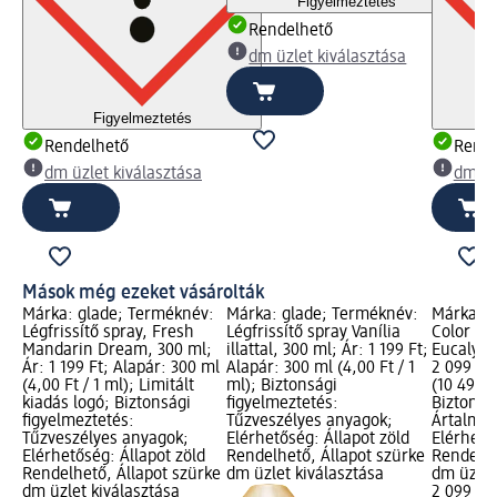
Figyelmeztetés
Rendelhető
dm üzlet kiválasztása
Figyelmeztetés
Rendelhető
Rende
dm üzlet kiválasztása
dm üz
Mások még ezeket vásárolták
Márka: glade; Terméknév:
Márka: glade; Terméknév:
Márka: B
Légfrissítő spray, Fresh
Légfrissítő spray Vanília
Color Au
Mandarin Dream, 300 ml;
illattal, 300 ml; Ár: 1 199 Ft;
Eucalyptu
Ár: 1 199 Ft; Alapár: 300 ml
Alapár: 300 ml (4,00 Ft / 1
2 099 Ft;
(4,00 Ft / 1 ml); Limitált
ml); Biztonsági
(10 495,0
kiadás logó; Biztonsági
figyelmeztetés:
Biztonsá
figyelmeztetés:
Tűzveszélyes anyagok;
Ártalmas,
Tűzveszélyes anyagok;
Elérhetőség: Állapot zöld
Elérhető
Elérhetőség: Állapot zöld
Rendelhető, Állapot szürke
Rendelhe
Rendelhető, Állapot szürke
dm üzlet kiválasztása
dm üzlet
dm üzlet kiválasztása
2 099 Ft