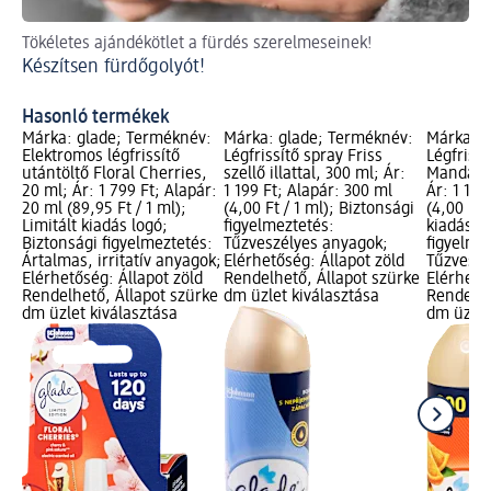
Ill
Tökéletes ajándékötlet a fürdés szerelmeseinek!
bar
Készítsen fürdőgolyót!
DI
Hasonló termékek
Márka: glade; Terméknév:
Márka: glade; Terméknév:
Márka: g
Elektromos légfrissítő
Légfrissítő spray Friss
Légfrissí
utántöltő Floral Cherries,
szellő illattal, 300 ml; Ár:
Mandari
20 ml; Ár: 1 799 Ft; Alapár:
1 199 Ft; Alapár: 300 ml
Ár: 1 199
20 ml (89,95 Ft / 1 ml);
(4,00 Ft / 1 ml); Biztonsági
(4,00 Ft 
Limitált kiadás logó;
figyelmeztetés:
kiadás l
Biztonsági figyelmeztetés:
Tűzveszélyes anyagok;
figyelme
Ártalmas, irritatív anyagok;
Elérhetőség: Állapot zöld
Tűzveszé
Elérhetőség: Állapot zöld
Rendelhető, Állapot szürke
Elérhető
Rendelhető, Állapot szürke
dm üzlet kiválasztása
Rendelhe
dm üzlet kiválasztása
dm üzlet