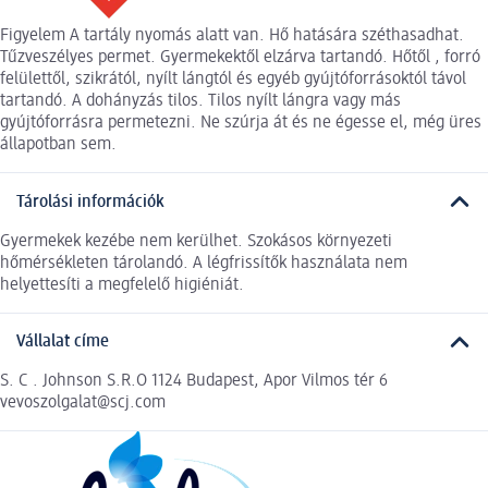
Figyelem A tartály nyomás alatt van. Hő hatására széthasadhat.
Tűzveszélyes permet. Gyermekektől elzárva tartandó. Hőtől , forró
felülettől, szikrától, nyílt lángtól és egyéb gyújtóforrásoktól távol
tartandó. A dohányzás tilos. Tilos nyílt lángra vagy más
gyújtóforrásra permetezni. Ne szúrja át és ne égesse el, még üres
állapotban sem.
Tárolási információk
Gyermekek kezébe nem kerülhet. Szokásos környezeti
hőmérsékleten tárolandó. A légfrissítők használata nem
helyettesíti a megfelelő higiéniát.
Vállalat címe
S. C . Johnson S.R.O 1124 Budapest, Apor Vilmos tér 6
vevoszolgalat@scj.com