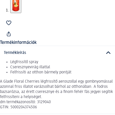
Termékinformációk
Termékleírás
Légfrissítő spray
Cseresznyevirág illattal
Felfrissíti az otthon bármely pontját
A Glade Floral Cherries légfrissítő aeroszollal egy gombnyomással
azonnal friss illatot varázsolhat bárhol az otthonában. A fodros
bazsarózsa, az érett cseresznye és a finom fehér fás jegyei segítik
felfrissíteni a helyiséget.
dm termékazonosító: 3129040
GTIN: 5000204374506