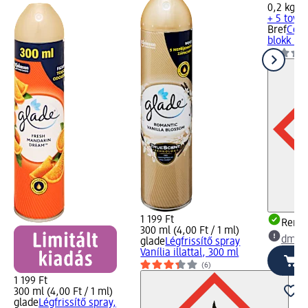
0,2 kg (1
+ 5 továb
Bref
Colo
blokk Eu
1 199 Ft
Rende
300 ml (4,00 Ft / 1 ml)
dm üz
glade
Légfrissítő spray
Vanília illattal, 300 ml
(6)
1 199 Ft
300 ml (4,00 Ft / 1 ml)
glade
Légfrissítő spray,