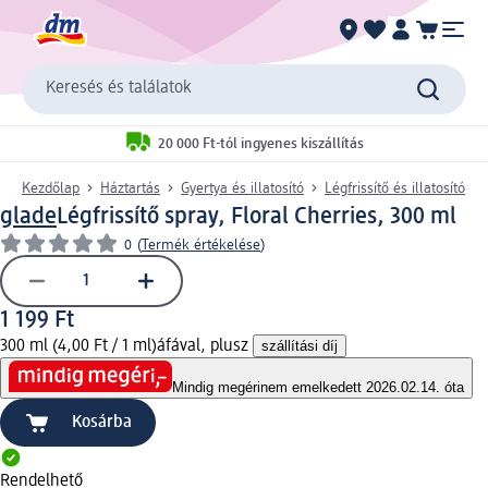
Keresés és találatok
20 000 Ft-tól ingyenes kiszállítás
Kezdőlap
Háztartás
Gyertya és illatosító
Légfrissítő és illatosító
glade
Légfrissítő spray, Floral Cherries, 300 ml
0
(
Termék értékelése
)
1 199 Ft
300 ml (4,00 Ft / 1 ml)
áfával, plusz
szállítási díj
Mindig megéri
nem emelkedett 2026.02.14. óta
Kosárba
Rendelhető