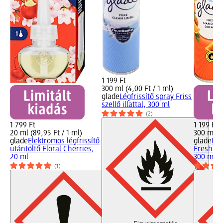
1 199 Ft
300 ml (4,00 Ft / 1 ml)
glade
Légfrissítő spray Friss
szellő illattal, 300 ml
(2)
1 799 Ft
1 199 Ft
20 ml (89,95 Ft / 1 ml)
300 ml (4
glade
Elektromos légfrissítő
glade
Lég
utántöltő Floral Cherries,
Fresh M
20 ml
300 ml
(1)