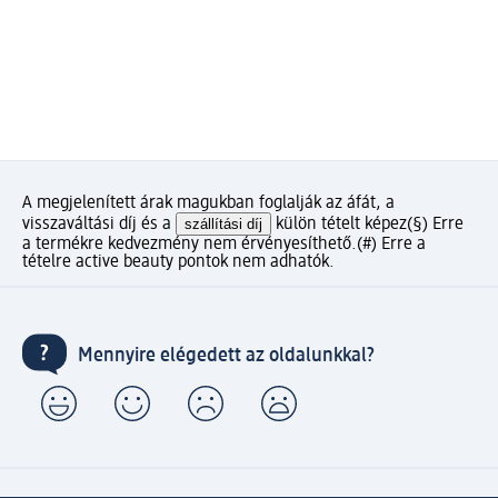
A megjelenített árak magukban foglalják az áfát, a
visszaváltási díj és a
szállítási díj
külön tételt képez
(§) Erre
a termékre kedvezmény nem érvényesíthető.
(#) Erre a
tételre active beauty pontok nem adhatók.
Mennyire elégedett az oldalunkkal?