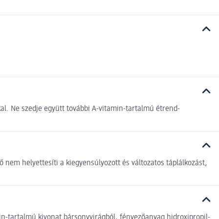
l. Ne szedje együtt további A-vitamin-tartalmú étrend-
ő nem helyettesíti a kiegyensúlyozott és változatos táplálkozást,
in-tartalmú kivonat bársonyvirágból, fényezőanyag hidroxipropil-