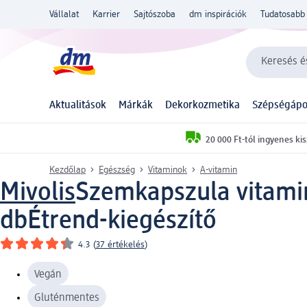
Vállalat
Karrier
Sajtószoba
dm inspirációk
Tudatosabb 
Keresés és
Aktualitások
Márkák
Dekorkozmetika
Szépségápo
20 000 Ft-tól ingyenes kis
Kezdőlap
Egészség
Vitaminok
A-vitamin
Mivolis
Szemkapszula vitamino
db
Étrend-kiegészítő
4.3
(
37 értékelés
)
Vegán
Gluténmentes