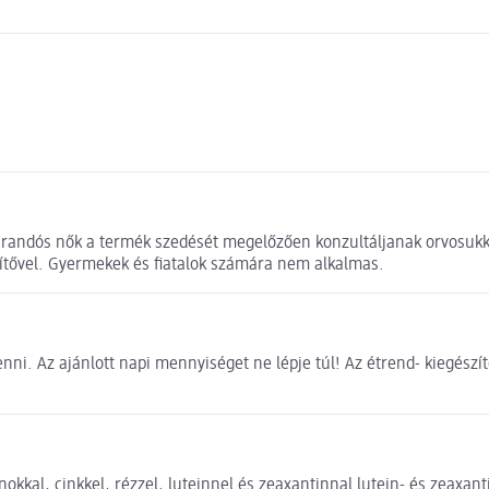
árandós nők a termék szedését megelőzően konzultáljanak orvosukka
zítővel. Gyermekek és fiatalok számára nem alkalmas.
nni. Az ajánlott napi mennyiséget ne lépje túl! Az étrend- kiegészít
kal, cinkkel, rézzel, luteinnel és zeaxantinnal lutein- és zeaxant