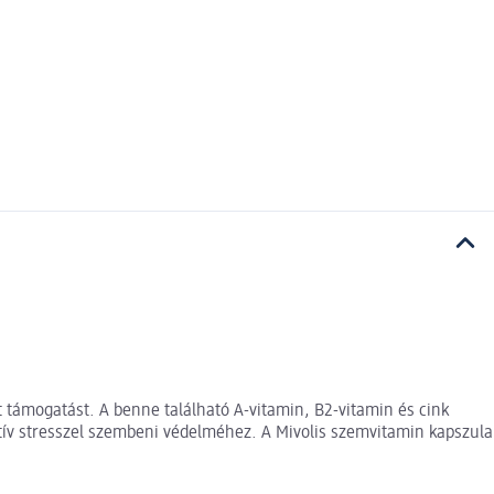
 támogatást. A benne található A-vitamin, B2-vitamin és cink
datív stresszel szembeni védelméhez. A Mivolis szemvitamin kapszula