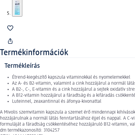
Termékinformációk
Termékleírás
Étrend-kiegészítő kapszula vitaminokkal és nyomelemekkel
Az A- és B2-vitamin, valamint a cink hozzájárul a normál lát
A B2-, C-, E-vitamin és a cink hozzájárul a sejtek oxidatív s
A B12-vitamin hozzájárul a fáradtság és a kifáradás csökken
Luteinnel, zeaxantinnal és áfonya-kivonattal
A Mivolis szemvitamin kapszula a szemet érő mindennapi kihívások,
hozzájárulnak a normál látás fenntartásához éjjel és nappal. A C-v
formuláját a fáradtság csökkentéséhez hozzájáruló B12-vitamin, vala
dm termékazonosító: 3104257