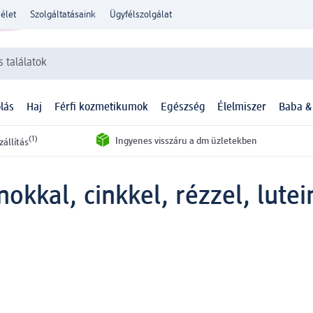
élet
Szolgáltatásaink
Ügyfélszolgálat
 találatok
lás
Haj
Férfi kozmetikumok
Egészség
Élelmiszer
Baba &
(1)
Ingyenes visszáru a dm üzletekben
zállítás
kkal, cinkkel, rézzel, lutei