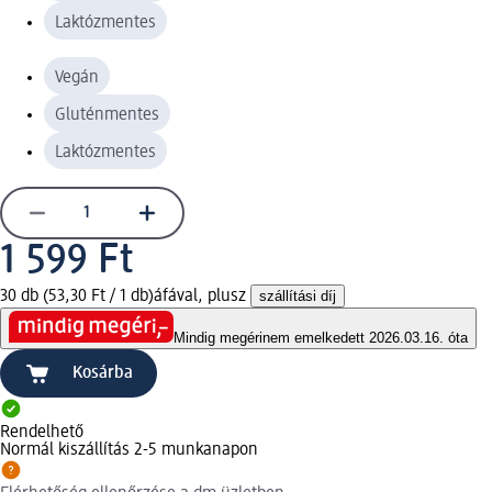
Laktózmentes
Vegán
Gluténmentes
Laktózmentes
1 599 Ft
30 db (53,30 Ft / 1 db)
áfával, plusz
szállítási díj
Mindig megéri
nem emelkedett 2026.03.16. óta
Kosárba
Rendelhető
Normál kiszállítás 2-5 munkanapon