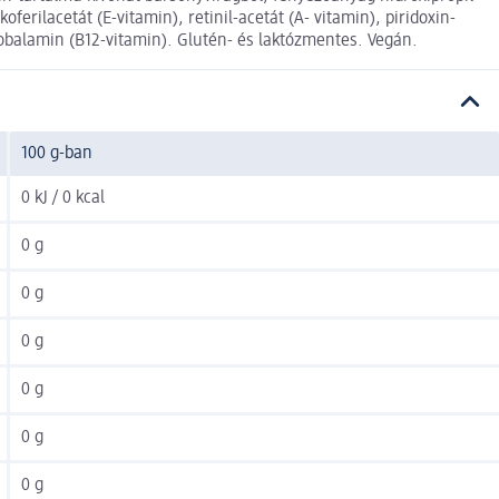
ferilacetát (E-vitamin), retinil-acetát (A- vitamin), piridoxin-
okobalamin (B12-vitamin). Glutén- és laktózmentes. Vegán.
100 g-ban
0 kJ / 0 kcal
0 g
0 g
0 g
0 g
0 g
0 g