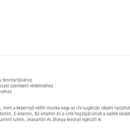
ás fenntartásához
tresszel szembeni védelméhez
téséhez
 mint a képernyő előtti munka vagy az UV-sugárzás idején nyújthat
itamin, E-vitamin, B2-vitamin és a cink hozzájárulnak a sejtek oxi
mint lutein, zeaxantin és áfonya-kivonat egészíti ki.