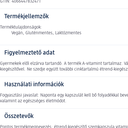
GTIN: 4066447832471
Termékjellemzők
Terméktulajdonságok:
Vegán, Gluténmentes, Laktózmentes
Figyelmeztető adat
Gyermekek elől elzárva tartandó. A termék A-vitamint tartalmaz. V
kiegészítővel. Ne szedje együtt további cinktartalmú étrend-kiegés
Használati információk
Fogyasztási javaslat: Naponta egy kapszulát kell bő folyadékkal beve
valamint az egészséges életmódot.
Összetevők
Pontos termékmegnevezés: étrend-kiegészítő szemkapszula vitaminok