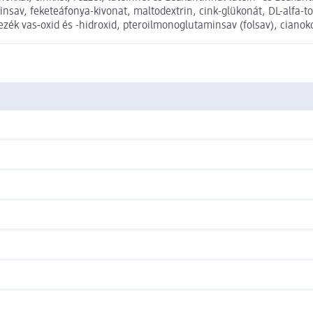
nsav, feketeáfonya-kivonat, maltodextrin, cink-glükonát, DL-alfa-toko
ínezék vas-oxid és -hidroxid, pteroilmonoglutaminsav (folsav), cian