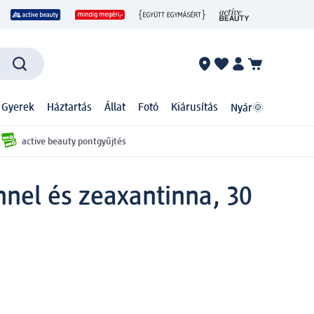
 Gyerek
Háztartás
Állat
Fotó
Kiárusítás
Nyár🌞
active beauty pontgyűjtés
nnel és zeaxantinna, 30