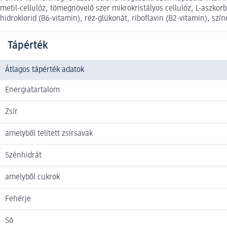
metil-cellulóz, tömegnövelő szer mikrokristályos cellulóz, L-aszkorbi
hidroklorid (B6-vitamin), réz-glükonát, riboflavin (B2-vitamin), sz
Tápérték
Átlagos tápérték adatok
Energiatartalom
Zsír
amelyből telített zsírsavak
Szénhidrát
amelyből cukrok
Fehérje
Só