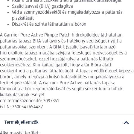
Akár 8 óra alatt csökkentheti a pattanások láthatóságát
Szalicilsavval (BHA) gazdagítva
Véd a szennyeződésektől és megakadályozza a pattanás
piszkálását
Diszkrét és szinte láthatatlan a bőrön
A Garnier Pure Active Pimple Patch hidrokolloidos láthatatlan
pattanás tapasz BHA-val gyors és hatékony segítséget nyújt a
pattanásokkal szemben. A BHA-t (szalicilsavat) tartalmazó
hidrokolloid tapasz magába szívja a felesleges nedvességet és a
szennyeződéseket, ezzel hozzájárulva a pattanás látható
csökkenéséhez. Klinikailag igazolt, hogy akár 8 óra alatt
csökkentheti a pattanás láthatóságát. A tapasz védőréteget képez a
bőrön, amely megóvja a külső hatásoktól és megakadályozza a
terület piszkálását. A Garnier Pure Active pattanás tapasz
támogatja a bőr regenerálódását és segít csökkenteni a foltok
kialakulásának esélyét.
dm termékazonosító: 3097351
GTIN: 3600542654487
Termékjellemzők
Alkalmazási terület: