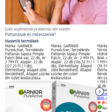
Ezek segíthetnek problémás bőr esetén
A 
Pattanások és mitesszerek?
Pe
Hasonló termékek
Márka: GARNIER
Márka: GARNIER
Márka: J
PureActive; Terméknév:
PureActive; Terméknév:
Termékné
Pattanás tapasz Pimple
Pattanás tapasz Pimple
Hidrokol
Patch BHA-val, 22 db; Ár:
Patch, 22 db; Ár: 2 999 Ft;
BHA + HA
2 799 Ft; Alapár: 22 db
Alapár: 22 db (136,32 Ft / 1
1 199 Ft;
(127,23 Ft / 1 db);
db); Elérhetőség: Állapot
(39,97 Ft
Elérhetőség: Állapot zöld
zöld Rendelhető, Állapot
Elérhető
Rendelhető, Állapot szürke
szürke dm üzlet
Rendelhe
dm üzlet kiválasztása
kiválasztása
dm üzlet
1 199 Ft
30 db (39
JimJams
Hidrokol
BHA + HA
Rende