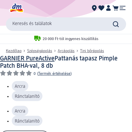
Keresés és találatok
20 000 Ft-tól ingyenes kiszállítás
Kezdőlap
Szépségápolás
Arcápolás
Tini bőrápolás
GARNIER PureActive
Pattanás tapasz Pimple
Patch BHA-val, 8 db
0
(
Termék értékelése
)
Arcra
Ránctalanító
Arcra
Ránctalanító