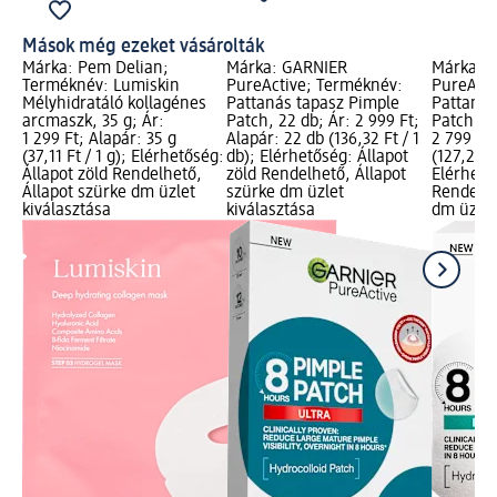
Mások még ezeket vásárolták
Márka: Pem Delian;
Márka: GARNIER
Márka: 
Terméknév: Lumiskin
PureActive; Terméknév:
PureActi
Mélyhidratáló kollagénes
Pattanás tapasz Pimple
Pattanás
arcmaszk, 35 g; Ár:
Patch, 22 db; Ár: 2 999 Ft;
Patch BH
1 299 Ft; Alapár: 35 g
Alapár: 22 db (136,32 Ft / 1
2 799 Ft;
(37,11 Ft / 1 g); Elérhetőség:
db); Elérhetőség: Állapot
(127,23 Ft
Állapot zöld Rendelhető,
zöld Rendelhető, Állapot
Elérhető
Állapot szürke dm üzlet
szürke dm üzlet
Rendelhe
kiválasztása
kiválasztása
dm üzlet