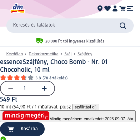
Keresés és találatok
20 000 Ft-tól ingyenes kiszállítás
Kezdőlap
Dekorkozmetika
Száj
Szájfény
essence
Szájfény, Choco Bomb - Nr. 01
Chocoholic, 10 ml
3.8
(
78 értékelés
)
549 Ft
10 ml (54,90 Ft / 1 ml)
áfával, plusz
szállítási díj
Mindig megéri
nem emelkedett 2025.09.07. óta
Kosárba