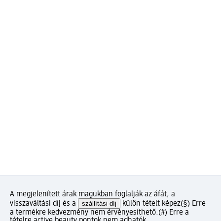
A megjelenített árak magukban foglalják az áfát, a
visszaváltási díj és a
szállítási díj
külön tételt képez
(§) Erre
a termékre kedvezmény nem érvényesíthető.
(#) Erre a
tételre active beauty pontok nem adhatók.