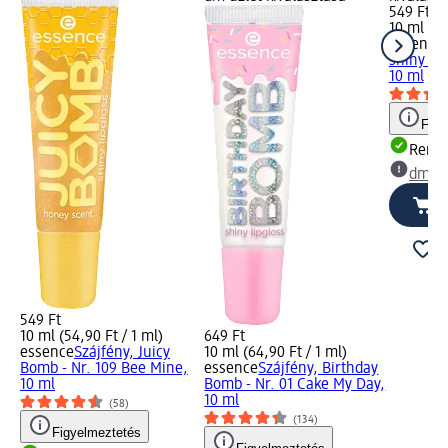
549 Ft
10 ml (54
essence
shiny - N
10 ml
Figy
Rende
dm üz
549 Ft
10 ml (54,90 Ft / 1 ml)
649 Ft
essence
Szájfény, Juicy
10 ml (64,90 Ft / 1 ml)
Bomb - Nr. 109 Bee Mine,
essence
Szájfény, Birthday
10 ml
Bomb - Nr. 01 Cake My Day,
10 ml
(58)
(134)
Figyelmeztetés