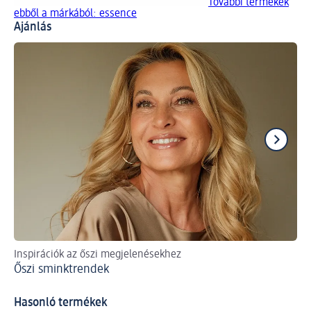
További termékek
ebből a márkából: essence
Ajánlás
Inspirációk az őszi megjelenésekhez
A 
Őszi sminktrendek
st
Gl
Hasonló termékek