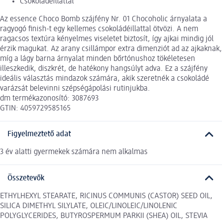
Csokoládéillattal
Az essence Choco Bomb szájfény Nr. 01 Chocoholic árnyalata a
ragyogó finish-t egy kellemes csokoládéillattal ötvözi. A nem
ragacsos textúra kényelmes viseletet biztosít, így ajkai mindig jól
érzik magukat. Az arany csillámpor extra dimenziót ad az ajkaknak,
míg a lágy barna árnyalat minden bőrtónushoz tökéletesen
illeszkedik, diszkrét, de hatékony hangsúlyt adva. Ez a szájfény
ideális választás mindazok számára, akik szeretnék a csokoládé
varázsát belevinni szépségápolási rutinjukba.
dm termékazonosító: 3087693
GTIN: 4059729585165
Figyelmeztető adat
3 év alatti gyermekek számára nem alkalmas
Összetevők
ETHYLHEXYL STEARATE, RICINUS COMMUNIS (CASTOR) SEED OIL,
SILICA DIMETHYL SILYLATE, OLEIC/LINOLEIC/LINOLENIC
POLYGLYCERIDES, BUTYROSPERMUM PARKII (SHEA) OIL, STEVIA