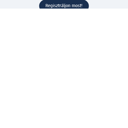
Regisztráljon most!
Kérdések és válaszok
Szolgáltatások
Ügyfélszolgálat
Fizetési lehetőségek
Szállítási és átvételi lehetőségek
Visszaküldés, visszatérítés
Hibás termék reklamáció
Csomagkövetés
Vállalatról
Vállalat
Vállalati felelősségvállalás
Karrier
Sajtószoba
Díjaink
Támogatási stratégia
Kiemelt kategóriáink