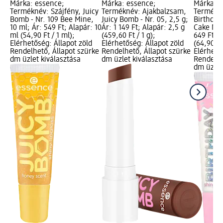
Márka: essence;
Márka: essence;
Márka: e
Terméknév: Szájfény, Juicy
Terméknév: Ajakbalzsam,
Termékné
Bomb - Nr. 109 Bee Mine,
Juicy Bomb - Nr. 05, 2,5 g;
Birthday
10 ml; Ár: 549 Ft; Alapár: 10
Ár: 1 149 Ft; Alapár: 2,5 g
Cake My 
ml (54,90 Ft / 1 ml);
(459,60 Ft / 1 g);
649 Ft; A
Elérhetőség: Állapot zöld
Elérhetőség: Állapot zöld
(64,90 Ft
Rendelhető, Állapot szürke
Rendelhető, Állapot szürke
Elérhető
dm üzlet kiválasztása
dm üzlet kiválasztása
Rendelhe
dm üzlet