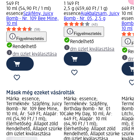
549 Ft
1 149 Ft
10 ml (54,90 Ft / 1 ml)
2,5 g (459,60 Ft / 1 g)
649 Ft
essence
Szájfény, Juicy
essence
Ajakbalzsam, Juicy
10 ml (64
Bomb - Nr. 109 Bee Mine,
Bomb - Nr. 05, 2,5 g
essence
10 ml
Bomb - N
(43)
10 ml
(58)
Figyelmeztetés
Figyelmeztetés
Rendelhető
Figy
Rendelhető
dm üzlet kiválasztása
Rende
dm üzlet kiválasztása
dm üz
Mások még ezeket vásárolták
Márka: essence;
Márka: essence;
Márka: e
Terméknév: Szájfény, Juicy
Terméknév: Szájfény,
Termékné
Bomb - Nr. 109 Bee Mine,
Birthday Bomb - Nr. 01
Bomb shi
10 ml; Ár: 549 Ft; Alapár: 10
Cake My Day, 10 ml; Ár:
Litchi, 1
ml (54,90 Ft / 1 ml);
649 Ft; Alapár: 10 ml
Alapár: 1
Elérhetőség: Állapot zöld
(64,90 Ft / 1 ml);
ml); Elé
Rendelhető, Állapot szürke
Elérhetőség: Állapot zöld
zöld Ren
dm üzlet kiválasztása
Rendelhető, Állapot szürke
szürke d
dm üzlet kiválasztása
kiválasz