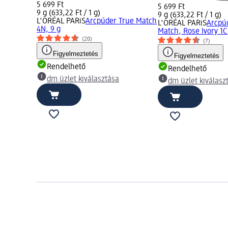
5 699 Ft
5 699 Ft
9 g (633,22 Ft / 1 g)
9 g (633,22 Ft / 1 g)
L'ORÉAL PARiS
Arcpúder True Match
L'ORÉAL PARiS
Arcpú
4N, 9 g
Match, Rose Ivory 1C
(20)
(7)
Figyelmeztetés
Figyelmeztetés
Rendelhető
Rendelhető
dm üzlet kiválasztása
dm üzlet kiválasz