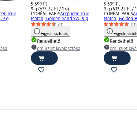
5 699 Ft
5 699 Ft
9 g (633,22 Ft / 1 g)
9 g (633,22 Ft / 1
der True
L'ORÉAL PARiS
Arcpúder True
L'ORÉAL PARiS
A
, 9 g
Match, Golden Sand 5W, 9 g
Match, Golden B
(11)
(19)
Figyelmeztetés
Figyelmeztet
Rendelhető
Rendelhető
tása
dm üzlet kiválasztása
dm üzlet kivá