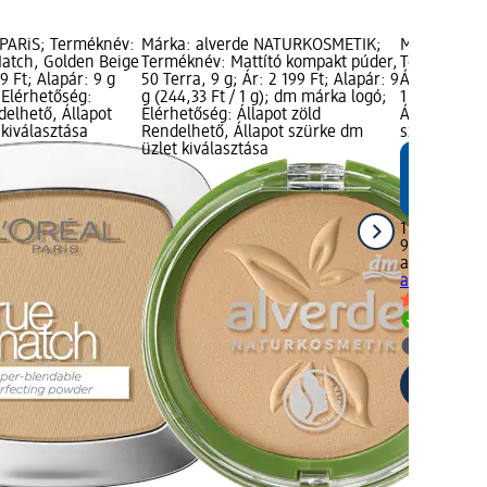
 PARiS; Terméknév:
Márka: alverde NATURKOSMETIK;
Márka: alv
atch, Golden Beige
Terméknév: Mattító kompakt púder,
Terméknév: 
9 Ft; Alapár: 9 g
50 Terra, 9 g; Ár: 2 199 Ft; Alapár: 9
Ár: 1 799 Ft
; Elérhetőség:
g (244,33 Ft / 1 g); dm márka logó;
1 g); dm má
delhető, Állapot
Elérhetőség: Állapot zöld
Állapot zöld
kiválasztása
Rendelhető, Állapot szürke dm
szürke dm ü
üzlet kiválasztása
1 799 Ft
9 g (199,89 F
alverde NA
arcpúder, 9
Rendelh
dm üzlet