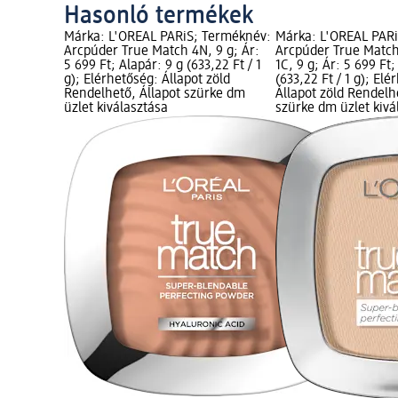
Hasonló termékek
Márka: L'ORÉAL PARiS; Terméknév:
Márka: L'ORÉAL PAR
Arcpúder True Match 4N, 9 g; Ár:
Arcpúder True Match
5 699 Ft; Alapár: 9 g (633,22 Ft / 1
1C, 9 g; Ár: 5 699 Ft;
g); Elérhetőség: Állapot zöld
(633,22 Ft / 1 g); El
Rendelhető, Állapot szürke dm
Állapot zöld Rendelh
üzlet kiválasztása
szürke dm üzlet kivá