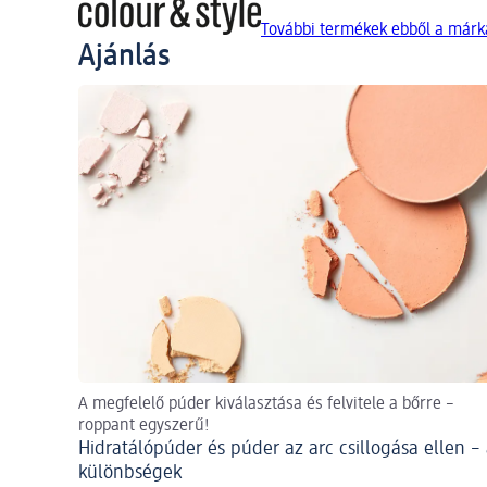
További termékek ebből a márká
Ajánlás
A megfelelő púder kiválasztása és felvitele a bőrre –
roppant egyszerű!
Hidratálópúder és púder az arc csillogása ellen –
különbségek