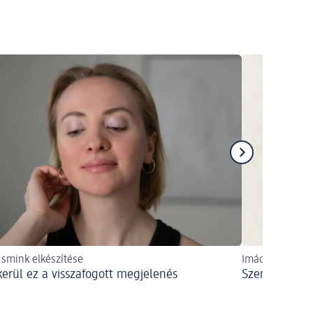
i smink elkészítése
Imádjuk a szepl
ikerül ez a visszafogott megjelenés
Szemtelen sz