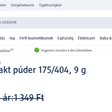
élet
Szolgáltatásaink
Ügyfélszolgálat
 találatok
lás
Haj
Férfi kozmetikumok
Egészség
Élelmiszer
Baba &
(1)
Ingyenes visszáru a dm üzletekben
zállítás
k
kt púder 175/404, 9 g
 ár:
1 349 Ft