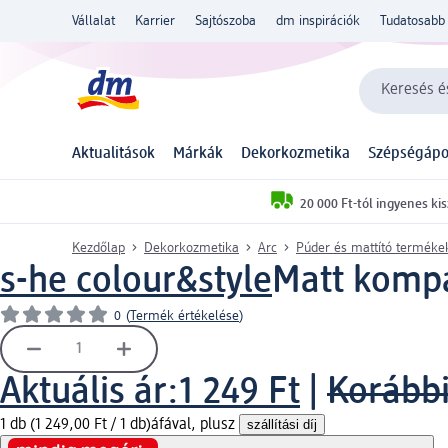
Vállalat
Karrier
Sajtószoba
dm inspirációk
Tudatosabb 
Keresés és
Aktualitások
Márkák
Dekorkozmetika
Szépségápo
20 000 Ft-tól ingyenes kis
Kezdőlap
Dekorkozmetika
Arc
Púder és mattító terméke
s-he colour&style
Matt kompa
0
(
Termék értékelése
)
Aktuális ár:
1 249 Ft
|
Korábbi
1 db (1 249,00 Ft / 1 db)
áfával, plusz
szállítási díj