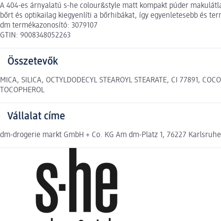
A 404-es árnyalatú s-he colour&style matt kompakt púder makulátla
bőrt és optikailag kiegyenlíti a bőrhibákat, így egyenletesebb és t
dm termékazonosító: 3079107
GTIN: 9008348052263
Összetevők
MICA, SILICA, OCTYLDODECYL STEAROYL STEARATE, CI 77891, COCO
TOCOPHEROL
Vállalat címe
dm-drogerie markt GmbH + Co. KG Am dm-Platz 1, 76227 Karlsruh