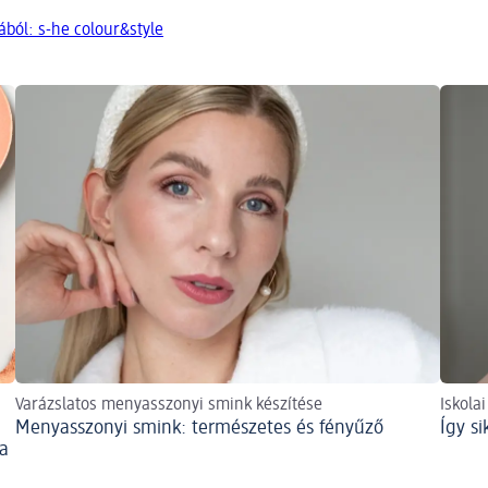
ból: s-he colour&style
Varázslatos menyasszonyi smink készítése
Iskola
Menyasszonyi smink: természetes és fényűző
Így s
 a