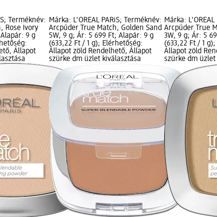
iS; Terméknév:
Márka: L'ORÉAL PARiS; Terméknév:
Márka: L'ORÉAL
, Rose Ivory
Arcpúder True Match, Golden Sand
Arcpúder True M
 Alapár: 9 g
5W, 9 g; Ár: 5 699 Ft; Alapár: 9 g
3W, 9 g; Ár: 5 69
érhetőség:
(633,22 Ft / 1 g); Elérhetőség:
(633,22 Ft / 1 g)
ető, Állapot
Állapot zöld Rendelhető, Állapot
Állapot zöld Ren
lasztása
szürke dm üzlet kiválasztása
szürke dm üzlet 