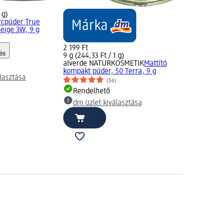
 g)
rcpúder True
eige 3W, 9 g
2 199 Ft
és
9 g (244,33 Ft / 1 g)
alverde NATURKOSMETIK
Mattító
kompakt púder, 50 Terra, 9 g
lasztása
(56)
Rendelhető
dm üzlet kiválasztása