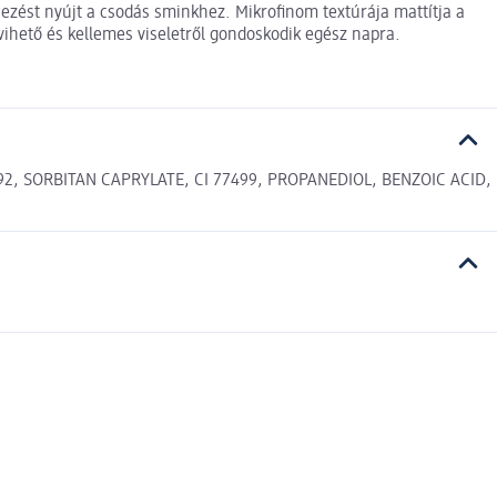
ezést nyújt a csodás sminkhez. Mikrofinom textúrája mattítja a
lvihető és kellemes viseletről gondoskodik egész napra.
492, SORBITAN CAPRYLATE, CI 77499, PROPANEDIOL, BENZOIC ACID,