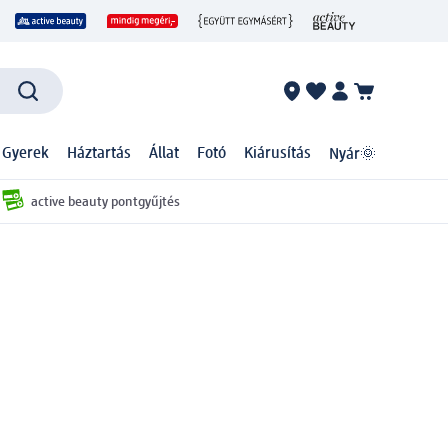
 Gyerek
Háztartás
Állat
Fotó
Kiárusítás
Nyár🌞
active beauty pontgyűjtés