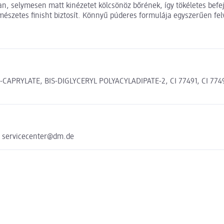
n, selymesen matt kinézetet kölcsönöz bőrének, így tökéletes befej
ermészetes finisht biztosít. Könnyű púderes formulája egyszerűen fe
-CAPRYLATE, BIS-DIGLYCERYL POLYACYLADIPATE-2, CI 77491, CI 77
e servicecenter@dm.de