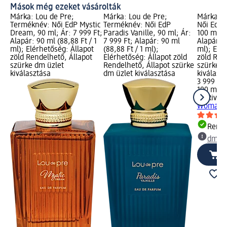
Mások még ezeket vásárolták
Márka: Lou de Pre;
Márka: Lou de Pre;
Márka: L
Terméknév: Női EdP Mystic
Terméknév: Női EdP
Női EdP
Dream, 90 ml; Ár: 7 999 Ft;
Paradis Vanille, 90 ml; Ár:
100 ml; Á
Alapár: 90 ml (88,88 Ft / 1
7 999 Ft; Alapár: 90 ml
Alapár: 1
ml); Elérhetőség: Állapot
(88,88 Ft / 1 ml);
ml); Elé
zöld Rendelhető, Állapot
Elérhetőség: Állapot zöld
zöld Ren
szürke dm üzlet
Rendelhető, Állapot szürke
szürke d
kiválasztása
dm üzlet kiválasztása
kiválasz
3 999 Ft
100 ml (3
La Rive
N
Woman, 
Rende
dm üz