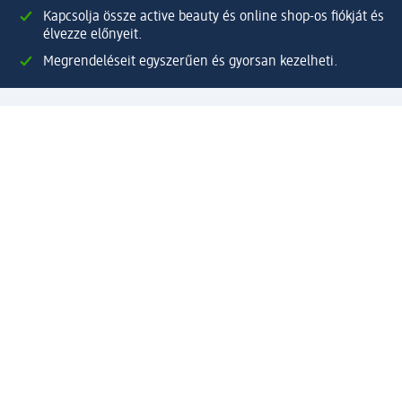
Kapcsolja össze active beauty és online shop-os fiókját és
élvezze előnyeit.
Megrendeléseit egyszerűen és gyorsan kezelheti.
Regisztráljon most!
Kérdések és válaszok
Szolgáltatások
Ügyfélszolgálat
Fizetési lehetőségek
Szállítási és átvételi lehetőségek
Visszaküldés, visszatérítés
Hibás termék reklamáció
Csomagkövetés
Vállalatról
Vállalat
Vállalati felelősségvállalás
Karrier
Sajtószoba
Díjaink
Támogatási stratégia