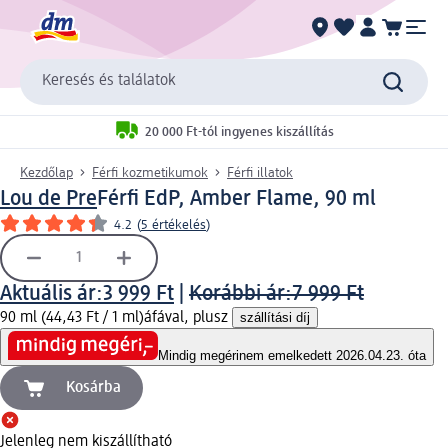
Keresés és találatok
20 000 Ft-tól ingyenes kiszállítás
Kezdőlap
Férfi kozmetikumok
Férfi illatok
Lou de Pre
Férfi EdP, Amber Flame, 90 ml
4.2
(
5 értékelés
)
Aktuális ár:
3 999 Ft
|
Korábbi ár:
7 999 Ft
90 ml (44,43 Ft / 1 ml)
áfával, plusz
szállítási díj
Mindig megéri
nem emelkedett 2026.04.23. óta
Kosárba
Jelenleg nem kiszállítható