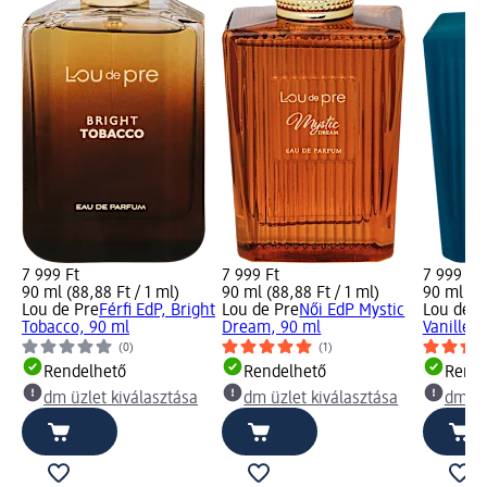
7 999 Ft
7 999 Ft
7 999 Ft
90 ml (88,88 Ft / 1 ml)
90 ml (88,88 Ft / 1 ml)
90 ml (88
Lou de Pre
Férfi EdP, Bright
Lou de Pre
Női EdP Mystic
Lou de P
Tobacco, 90 ml
Dream, 90 ml
Vanille, 
(0)
(1)
Rendelhető
Rendelhető
Rende
dm üzlet kiválasztása
dm üzlet kiválasztása
dm üz