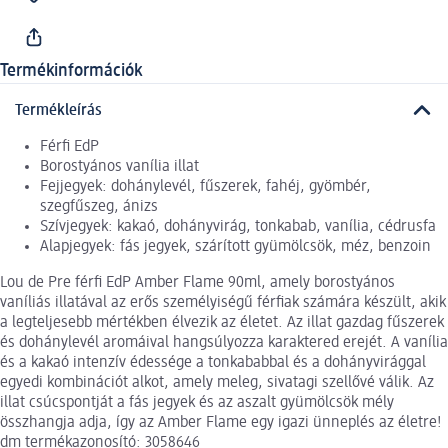
Termékinformációk
Termékleírás
Férfi EdP
Borostyános vanília illat
Fejjegyek: dohánylevél, fűszerek, fahéj, gyömbér,
szegfűszeg, ánizs
Szívjegyek: kakaó, dohányvirág, tonkabab, vanília, cédrusfa
Alapjegyek: fás jegyek, szárított gyümölcsök, méz, benzoin
Lou de Pre férfi EdP Amber Flame 90ml, amely borostyános
vaníliás illatával az erős személyiségű férfiak számára készült, akik
a legteljesebb mértékben élvezik az életet. Az illat gazdag fűszerek
és dohánylevél aromáival hangsúlyozza karaktered erejét. A vanília
és a kakaó intenzív édessége a tonkababbal és a dohányvirággal
egyedi kombinációt alkot, amely meleg, sivatagi szellővé válik. Az
illat csúcspontját a fás jegyek és az aszalt gyümölcsök mély
összhangja adja, így az Amber Flame egy igazi ünneplés az életre!
dm termékazonosító: 3058646