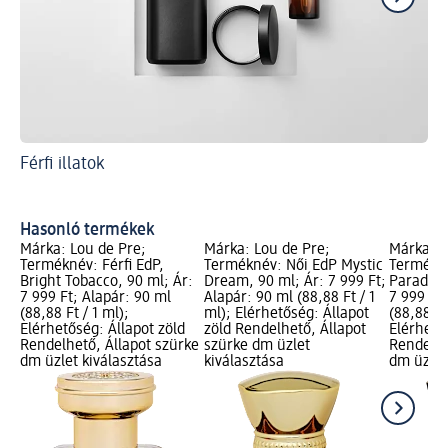
Férfi illatok
A 
mil
Ön
Hasonló termékek
Márka: Lou de Pre;
Márka: Lou de Pre;
Márka: L
Terméknév: Férfi EdP,
Terméknév: Női EdP Mystic
Termékné
Bright Tobacco, 90 ml; Ár:
Dream, 90 ml; Ár: 7 999 Ft;
Paradis V
7 999 Ft; Alapár: 90 ml
Alapár: 90 ml (88,88 Ft / 1
7 999 Ft;
(88,88 Ft / 1 ml);
ml); Elérhetőség: Állapot
(88,88 Ft
Elérhetőség: Állapot zöld
zöld Rendelhető, Állapot
Elérhető
Rendelhető, Állapot szürke
szürke dm üzlet
Rendelhe
dm üzlet kiválasztása
kiválasztása
dm üzlet