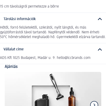
15 cm távolságról permetezze a bőrre
Tárolási információk
Hőtől, forró felületektől, szikrától, nyílt lángtól, és más
gyújtóforrástól távol tartandó. Napfénytől védendő. Nem érheti
50°C hőmérsékletet meghaladó hő. Gyermekektől elzárva tartandó.
Vállalat címe
ADS Kft 1025 Budapest, Madár u. 9. hello@lccbrands.com
Ajánlás