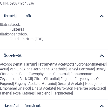
GTIN: 5903719645836
Termékjellemzők
Illatcsaládok:
Fűszeres
Illatkoncentráció:
Eau de Parfum (EDP)
Összetevők
Alcohol Denat| Parfum| Tetramethyl Acetyloctahydronaphthalenes|
Aqua| Vanillin| Alpha-Terpinene| Anethole| Benzyl Benzoate| Benzyl
Cinnamate| Beta- Caryophyllene| Cinnamal| Cinnamomum
Zeylanicum Bark Oil| Citral| Citronllol| Eugenia Caryophyllus Oil|
Eugenol| Eugenyl Acetate| Geraniol| Geranyl Acetate| Isoeugenol|
Limonene| Linalool| Linalyl Acetate| Myroxylon Pereirae oil/Extract|
Pinene| Rose Ketones| Terpienol| Terpinolene|
Használati információk