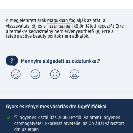
A megjelenített árak magukban foglalják az áfát, a
visszaváltási díj és a
szállítási díj
külön tételt képez
(§) Erre
a termékre kedvezmény nem érvényesíthető.
(#) Erre a
tételre active beauty pontok nem adhatók.
Mennyire elégedett az oldalunkkal?
Gyors és kényelmes vásárlás dm ügyfélfiókkal
⁽¹⁾ Ingyenes kiszállítás 20000 Ft-tól, valamint ingyenes
csomagátvétel Expressz átvétellel az Ön által választott
dm üzletben.