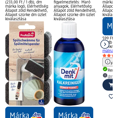
(233,00 Ft / 1 db); dm
figyelmeztetés: Maró
márka lo
márka logó; Elérhetőség:
anyagok; Elérhetőség:
Állapot 
Állapot zöld Rendelhető,
Állapot zöld Rendelhető,
Állapot 
Állapot szürke dm üzlet
Állapot szürke dm üzlet
kiválasz
kiválasztása
kiválasztása
599 Ft
50 db (11
Denkmit
málna ill
Figy
Rende
dm üz