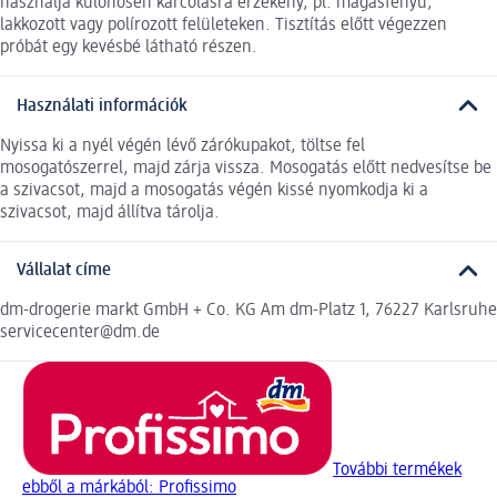
használja különösen karcolásra érzékeny, pl. magasfényű,
lakkozott vagy polírozott felületeken. Tisztítás előtt végezzen
próbát egy kevésbé látható részen.
Használati információk
Nyissa ki a nyél végén lévő zárókupakot, töltse fel
mosogatószerrel, majd zárja vissza. Mosogatás előtt nedvesítse be
a szivacsot, majd a mosogatás végén kissé nyomkodja ki a
szivacsot, majd állítva tárolja.
Vállalat címe
dm-drogerie markt GmbH + Co. KG Am dm-Platz 1, 76227 Karlsruhe
servicecenter@dm.de
További termékek
ebből a márkából: Profissimo