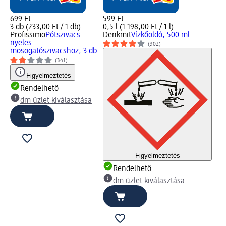
699 Ft
599 Ft
3 db (233,00 Ft / 1 db)
0,5 l (1 198,00 Ft / 1 l)
Profissimo
Pótszivacs
Denkmit
Vízkőoldó, 500 ml
nyeles
(302)
mosogatószivacshoz, 3 db
(341)
Figyelmeztetés
Rendelhető
dm üzlet kiválasztása
Figyelmeztetés
Rendelhető
dm üzlet kiválasztása