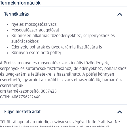
Termékinformációk
Termékleírás
Nyeles mosogatószivacs
Mosogatószer-adagolóval
Különösen alkalmas főzőedényekhez, serpenyőkhöz és
sütőrácsokhoz
Edények, poharak és üvegkerámia tisztítására is
Könnyen cserélhető pótfej
A Profissimo nyeles mosogatószivacs ideális főzőedények,
serpenyők és sütőrácsok tisztításához, de edényekhez, poharakhoz
és üvegkerámia felületekre is használható. A pótfej könnyen
cserélhető, így amint a korábbi szivacs elhasználódik, hamar újra
cserélhetjük.
dm termékazonosító: 3057425
GTIN: 4067796212440
Figyelmeztető adat
Töltött állapotában mindig a szivacsos végével felfelé állítsa. Ne