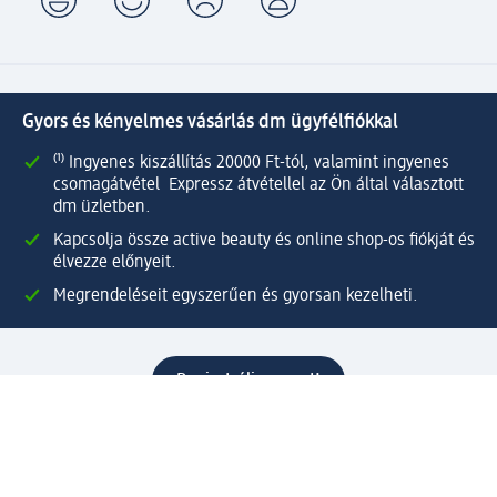
Gyors és kényelmes vásárlás dm ügyfélfiókkal
⁽¹⁾ Ingyenes kiszállítás 20000 Ft-tól, valamint ingyenes
csomagátvétel Expressz átvétellel az Ön által választott
dm üzletben.
Kapcsolja össze active beauty és online shop-os fiókját és
élvezze előnyeit.
Megrendeléseit egyszerűen és gyorsan kezelheti.
Regisztráljon most!
Kérdések és válaszok