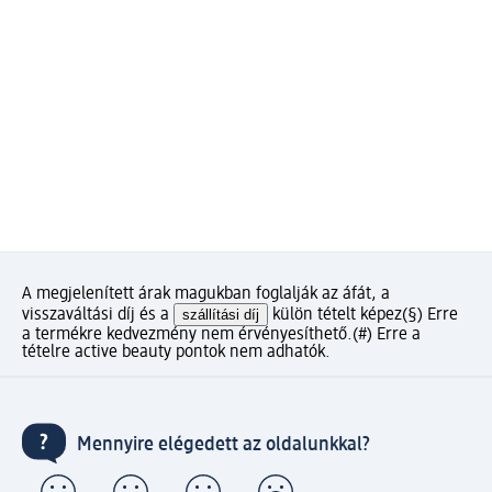
A megjelenített árak magukban foglalják az áfát, a
visszaváltási díj és a
szállítási díj
külön tételt képez
(§) Erre
a termékre kedvezmény nem érvényesíthető.
(#) Erre a
tételre active beauty pontok nem adhatók.
Mennyire elégedett az oldalunkkal?