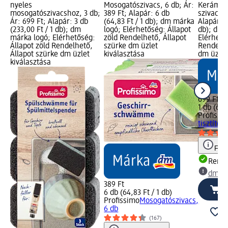
nyeles
Mosogatószivacs, 6 db; Ár:
Kerámiaf
mosogatószivacshoz, 3 db;
389 Ft; Alapár: 6 db
szivacs, 
Ár: 699 Ft; Alapár: 3 db
(64,83 Ft / 1 db); dm márka
Alapár: 1
(233,00 Ft / 1 db); dm
logó; Elérhetőség: Állapot
db); dm 
márka logó; Elérhetőség:
zöld Rendelhető, Állapot
Elérhető
Állapot zöld Rendelhető,
szürke dm üzlet
Rendelhe
Állapot szürke dm üzlet
kiválasztása
dm üzlet
kiválasztása
699 Ft
1 db (699
Profissi
tisztító 
Figy
Rende
dm üz
389 Ft
6 db (64,83 Ft / 1 db)
Profissimo
Mosogatószivacs,
6 db
(167)