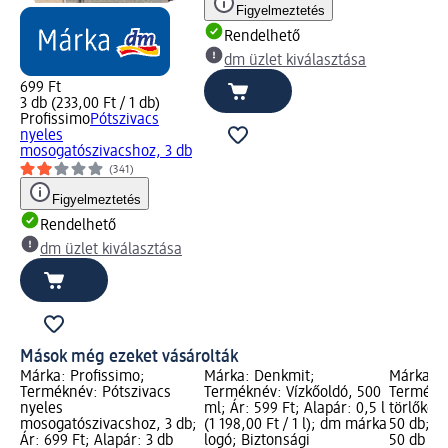
Figyelmeztetés
Rendelhető
dm üzlet kiválasztása
699 Ft
3 db (233,00 Ft / 1 db)
Profissimo
Pótszivacs
nyeles
mosogatószivacshoz, 3 db
(341)
Figyelmeztetés
Rendelhető
dm üzlet kiválasztása
Mások még ezeket vásárolták
Márka: Profissimo;
Márka: Denkmit;
Márka: D
Terméknév: Pótszivacs
Terméknév: Vízkőoldó, 500
Termékn
nyeles
ml; Ár: 599 Ft; Alapár: 0,5 l
törlőkend
mosogatószivacshoz, 3 db;
(1 198,00 Ft / 1 l); dm márka
50 db; Ár
Ár: 699 Ft; Alapár: 3 db
logó; Biztonsági
50 db (11