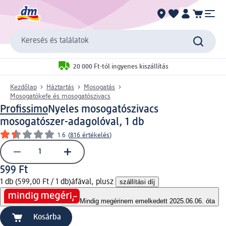
Keresés és találatok
20 000 Ft-tól ingyenes kiszállítás
Kezdőlap
Háztartás
Mosogatás
Mosogatókefe és mosogatószivacs
Profissimo
Nyeles mosogatószivacs
mosogatószer-adagolóval, 1 db
1.6
(
816 értékelés
)
599 Ft
1 db (599,00 Ft / 1 db)
áfával, plusz
szállítási díj
Mindig megéri
nem emelkedett 2025.06.06. óta
Kosárba