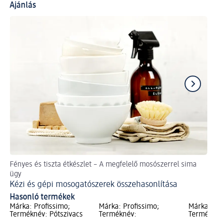
Ajánlás
Fényes és tiszta étkészlet – A megfelelő mosószerrel sima
Így
ügy
A 
Kézi és gépi mosogatószerek összehasonlítása
Hasonló termékek
Márka: Profissimo;
Márka: Profissimo;
Márka: P
Terméknév: Pótszivacs
Terméknév:
Termékn