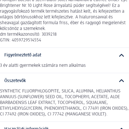
Brightener Nr.10 Light Rose árnyalatú púder segítségével! Ez a
ragyogásfokozó termék természetes hatást kelt, és kifejezetten a
világos bőrtónusokhoz lett kifejlesztve. A hialuronsavval és
sheavajjal gazdagított formula friss, éber és ragyogó megjelenést
kölcsönöz a szemeknek.
dm termékazonosító: 3039218
GTIN: 4059729514554
Figyelmeztető adat
3 év alatti gyermekek számára nem alkalmas
Összetevők
SYNTHETIC FLUORPHLOGOPITE, SILICA, ALUMINA, HELIANTHUS
ANNUUS (SUNFLOWER) SEED OIL, TOCOPHERYL ACETATE, ALOE
BARBADENSIS LEAF EXTRACT, TOCOPHEROL, SQUALANE,
ETHYLHEXYLGLYCERIN, PHENOXYETHANOL, CI 77491 (IRON OXIDES),
CI 77492 (IRON OXIDES), CI 77742 (MANGANESE VIOLET).