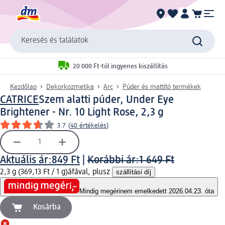
Keresés és találatok
20 000 Ft-tól ingyenes kiszállítás
Kezdőlap
Dekorkozmetika
Arc
Púder és mattító termékek
CATRICE
Szem alatti púder, Under Eye
Brightener - Nr. 10 Light Rose, 2,3 g
3.7
(
40 értékelés
)
Aktuális ár:
849 Ft
|
Korábbi ár:
1 649 Ft
2,3 g (369,13 Ft / 1 g)
áfával, plusz
szállítási díj
Mindig megéri
nem emelkedett 2026.04.23. óta
Kosárba