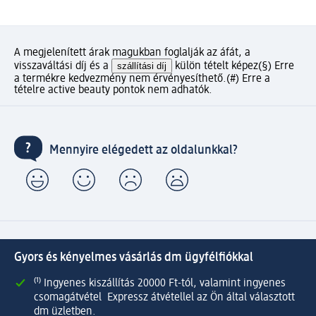
A megjelenített árak magukban foglalják az áfát, a
visszaváltási díj és a
szállítási díj
külön tételt képez
(§) Erre
a termékre kedvezmény nem érvényesíthető.
(#) Erre a
tételre active beauty pontok nem adhatók.
Mennyire elégedett az oldalunkkal?
Gyors és kényelmes vásárlás dm ügyfélfiókkal
⁽¹⁾ Ingyenes kiszállítás 20000 Ft-tól, valamint ingyenes
csomagátvétel Expressz átvétellel az Ön által választott
dm üzletben.