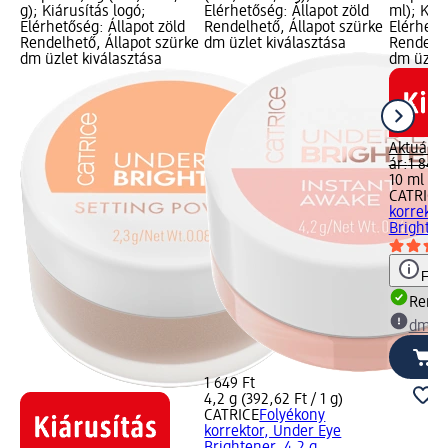
g); Kiárusítás logó;
Elérhetőség: Állapot zöld
ml); Kiár
Elérhetőség: Állapot zöld
Rendelhető, Állapot szürke
Elérhető
Rendelhető, Állapot szürke
dm üzlet kiválasztása
Rendelhe
dm üzlet kiválasztása
dm üzlet
Aktuális 
ár:
1 849 
10 ml (94
CATRICE
korrekto
Brightene
Figy
Rende
dm üz
1 649 Ft
4,2 g (392,62 Ft / 1 g)
CATRICE
Folyékony
korrektor, Under Eye
Brightener, 4,2 g