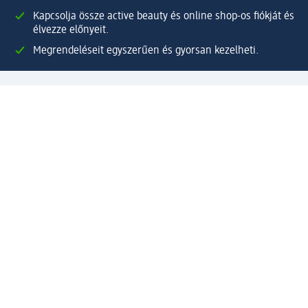
Kapcsolja össze active beauty és online shop-os fiókját és
élvezze előnyeit.
Megrendeléseit egyszerűen és gyorsan kezelheti.
Regisztráljon most!
Kérdések és válaszok
Szolgáltatások
Ügyfélszolgálat
Fizetési lehetőségek
Szállítási és átvételi lehetőségek
Visszaküldés, visszatérítés
Hibás termék reklamáció
Csomagkövetés
Vállalatról
Vállalat
Vállalati felelősségvállalás
Karrier