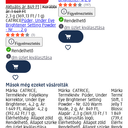
(197)
Aktuális ár:
849 Ft
|
Korábbi
ár:
1 649 Ft
Figyelmeztetés
2,3 g (369,13 Ft / 1 g)
CATRICE
Púder, Under Eye
Rendelhető
Brightener Setting Powder
dm üzlet kiválasztása
- Nr...., 2 g
(3)
Figyelmeztetés
Rendelhető
dm üzlet kiválasztása
Mások még ezeket vásárolták
Márka: CATRICE;
Márka: CATRICE;
Márka: C
Terméknév: Folyékony
Terméknév: Púder, Under
Termékn
korrektor, Under Eye
Eye Brightener Setting
Stift, D
Brightener, 4,2 g; Ár:
Powder - Nr. 020 Warm
Jelly Top
1 649 Ft; Alapár: 4,2 g
Nude, 2 g; Ár: 849 Ft;
Blossom L
(392,62 Ft / 1 g);
Alapár: 2,3 g (369,13 Ft / 1
1 849 Ft;
Elérhetőség: Állapot zöld
g); Kiárusítás logó;
(739,60 F
Rendelhető, Állapot szürke
Elérhetőség: Állapot zöld
Elérhető
dm üzlet kiválasztása
Rendelhető, Állapot szürke
Rendelhe