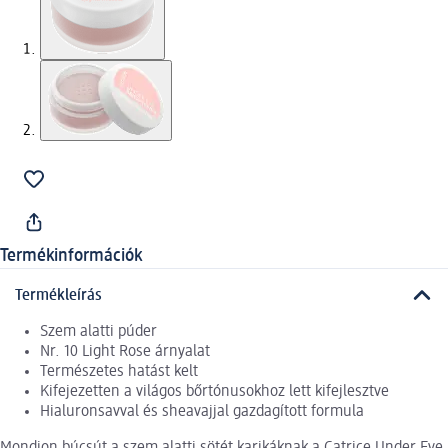
Termékinformációk
Termékleírás
Szem alatti púder
Nr. 10 Light Rose árnyalat
Természetes hatást kelt
Kifejezetten a világos bőrtónusokhoz lett kifejlesztve
Hialuronsavval és sheavajjal gazdagított formula
Mondjon búcsút a szem alatti sötét karikáknak a Catrice Under Eye