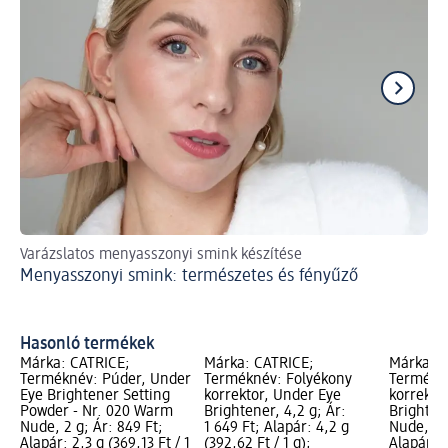
Varázslatos menyasszonyi smink készítése
A m
Menyasszonyi smink: természetes és fényűző
eg
Hi
kü
Hasonló termékek
Márka: CATRICE;
Márka: CATRICE;
Márka: C
Terméknév: Púder, Under
Terméknév: Folyékony
Termékné
Eye Brightener Setting
korrektor, Under Eye
korrekto
Powder - Nr. 020 Warm
Brightener, 4,2 g; Ár:
Brighten
Nude, 2 g; Ár: 849 Ft;
1 649 Ft; Alapár: 4,2 g
Nude, 10 
Alapár: 2,3 g (369,13 Ft / 1
(392,62 Ft / 1 g);
Alapár: 1