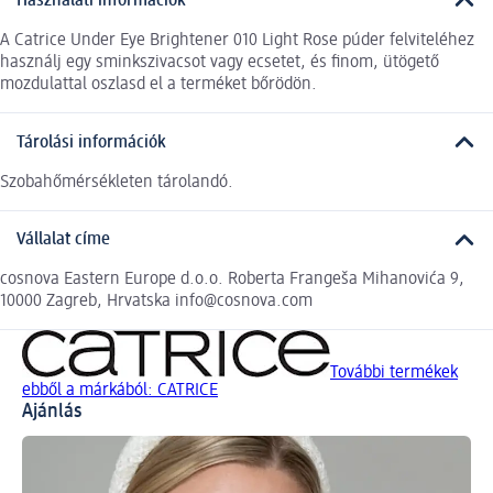
Használati információk
A Catrice Under Eye Brightener 010 Light Rose púder felviteléhez
használj egy sminkszivacsot vagy ecsetet, és finom, ütögető
mozdulattal oszlasd el a terméket bőrödön.
Tárolási információk
Szobahőmérsékleten tárolandó.
Vállalat címe
cosnova Eastern Europe d.o.o. Roberta Frangeša Mihanovića 9,
10000 Zagreb, Hrvatska info@cosnova.com
További termékek
ebből a márkából: CATRICE
Ajánlás