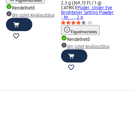
Figyelmeztetés
2,3 g (369,13 Ft / 1 g)
CATRICE
Púder, Under Eye
Rendelhető
Brightener Setting Powder
dm üzlet kiválasztása
- Nr...., 2 g
(3)
Figyelmeztetés
Rendelhető
dm üzlet kiválasztása