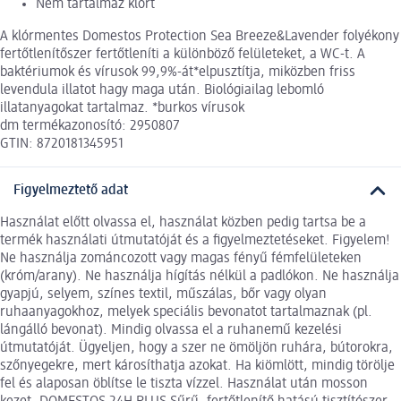
Nem tartalmaz klórt
A klórmentes Domestos Protection Sea Breeze&Lavender folyékony
fertőtlenítőszer fertőtleníti a különböző felületeket, a WC-t. A
baktériumok és vírusok 99,9%-át*elpusztítja, miközben friss
levendula illatot hagy maga után. Biológiailag lebomló
illatanyagokat tartalmaz. *burkos vírusok
dm termékazonosító: 2950807
GTIN: 8720181345951
Figyelmeztető adat
Használat előtt olvassa el, használat közben pedig tartsa be a
termék használati útmutatóját és a figyelmeztetéseket. Figyelem!
Ne használja zománcozott vagy magas fényű fémfelületeken
(króm/arany). Ne használja hígítás nélkül a padlókon. Ne használja
gyapjú, selyem, színes textil, műszálas, bőr vagy olyan
ruhaanyagokhoz, melyek speciális bevonatot tartalmaznak (pl.
lángálló bevonat). Mindig olvassa el a ruhanemű kezelési
útmutatóját. Ügyeljen, hogy a szer ne ömöljön ruhára, bútorokra,
szőnyegekre, mert károsíthatja azokat. Ha kiömlött, mindig törölje
fel és alaposan öblítse le tiszta vízzel. Használat után mosson