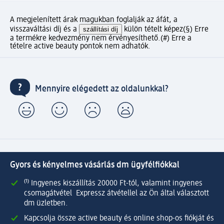
A megjelenített árak magukban foglalják az áfát, a
visszaváltási díj és a
szállítási díj
külön tételt képez
(§) Erre
a termékre kedvezmény nem érvényesíthető.
(#) Erre a
tételre active beauty pontok nem adhatók.
Mennyire elégedett az oldalunkkal?
Gyors és kényelmes vásárlás dm ügyfélfiókkal
⁽¹⁾ Ingyenes kiszállítás 20000 Ft-tól, valamint ingyenes
csomagátvétel Expressz átvétellel az Ön által választott
dm üzletben.
Kapcsolja össze active beauty és online shop-os fiókját és