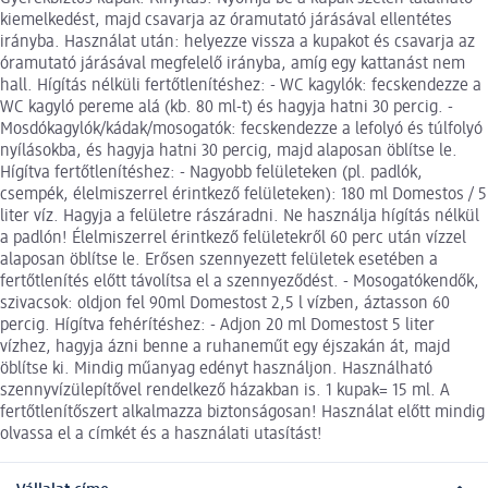
kiemelkedést, majd csavarja az óramutató járásával ellentétes
irányba. Használat után: helyezze vissza a kupakot és csavarja az
óramutató járásával megfelelő irányba, amíg egy kattanást nem
hall. Hígítás nélküli fertőtlenítéshez: - WC kagylók: fecskendezze a
WC kagyló pereme alá (kb. 80 ml-t) és hagyja hatni 30 percig. -
Mosdókagylók/kádak/mosogatók: fecskendezze a lefolyó és túlfolyó
nyílásokba, és hagyja hatni 30 percig, majd alaposan öblítse le.
Hígítva fertőtlenítéshez: - Nagyobb felületeken (pl. padlók,
csempék, élelmiszerrel érintkező felületeken): 180 ml Domestos / 5
liter víz. Hagyja a felületre rászáradni. Ne használja hígítás nélkül
a padlón! Élelmiszerrel érintkező felületekről 60 perc után vízzel
alaposan öblítse le. Erősen szennyezett felületek esetében a
fertőtlenítés előtt távolítsa el a szennyeződést. - Mosogatókendők,
szivacsok: oldjon fel 90ml Domestost 2,5 l vízben, áztasson 60
percig. Hígítva fehérítéshez: - Adjon 20 ml Domestost 5 liter
vízhez, hagyja ázni benne a ruhaneműt egy éjszakán át, majd
öblítse ki. Mindig műanyag edényt használjon. Használható
szennyvízülepítővel rendelkező házakban is. 1 kupak= 15 ml. A
fertőtlenítőszert alkalmazza biztonságosan! Használat előtt mindig
olvassa el a címkét és a használati utasítást!