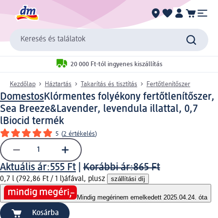
Keresés és találatok
20 000 Ft-tól ingyenes kiszállítás
Kezdőlap
Háztartás
Takarítás és tisztítás
Fertőtlenítőszer
Domestos
Klórmentes folyékony fertőtlenítőszer,
Sea Breeze&Lavender, levendula illattal, 0,7
l
Biocid termék
5
(
2 értékelés
)
Aktuális ár:
555 Ft
|
Korábbi ár:
865 Ft
0,7 l (792,86 Ft / 1 l)
áfával, plusz
szállítási díj
Mindig megéri
nem emelkedett 2025.04.24. óta
Kosárba