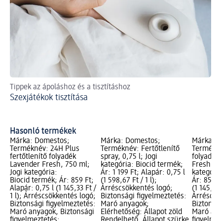
Tippek az ápoláshoz és a tisztításhoz
Ti
Szexjátékok tisztítása
El
Hasonló termékek
Márka: Domestos;
Márka: Domestos;
Márka: 
Terméknév: 24H Plus
Terméknév: Fertőtlenítő
Termékné
fertőtlenítő folyadék
spray, 0,75 l; Jogi
folyadék,
Lavender Fresh, 750 ml;
kategória: Biocid termék;
Fresh, 0,
Jogi kategória:
Ár: 1 199 Ft; Alapár: 0,75 l
kategóri
Biocid termék; Ár: 859 Ft;
(1 598,67 Ft / 1 l);
Ár: 859 F
Alapár: 0,75 l (1 145,33 Ft /
Árréscsökkentés logó;
(1 145,33 
1 l); Árréscsökkentés logó;
Biztonsági figyelmeztetés:
Árréscsö
Biztonsági figyelmeztetés:
Maró anyagok;
Biztonsá
Maró anyagok, Biztonsági
Elérhetőség: Állapot zöld
Maró any
figyelmeztetés:
Rendelhető, Állapot szürke
figyelme