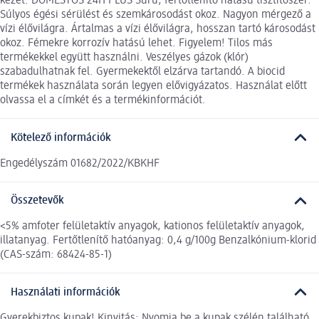
kezet. DOMESTOS 24H PLUS Sűrű, fertőtlenítő hatású tisztítószer.
Súlyos égési sérülést és szemkárosodást okoz. Nagyon mérgező a
vízi élővilágra. Ártalmas a vízi élővilágra, hosszan tartó károsodást
okoz. Fémekre korrozív hatású lehet. Figyelem! Tilos más
termékekkel együtt használni. Veszélyes gázok (klór)
szabadulhatnak fel. Gyermekektől elzárva tartandó. A biocid
termékek használata során legyen elővigyázatos. Használat előtt
olvassa el a címkét és a termékinformációt.
Kötelező információk
Engedélyszám 01682/2022/KBKHF
Összetevők
<5% amfoter felületaktív anyagok, kationos felületaktív anyagok,
illatanyag. Fertőtlenítő hatóanyag: 0,4 g/100g Benzalkónium-klorid
(CAS-szám: 68424-85-1)
Használati információk
Gyerekbiztos kupak! Kinyitás: Nyomja be a kupak szélén található