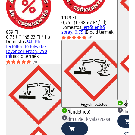
1 199 Ft
0,75 l (1 598,67 Ft / 1 l)
Domestos
Fertőtlenítő
859 Ft
spray, 0,75 l
Biocid termék
0,75 l (1 145,33 Ft / 1 l)
(6)
Domestos
24H Plus
fertőtlenítő folyadék
Lavender Fresh, 750
ml
Biocid termék
(4)
Figyelmeztetés
Rende
dm üz
Rendelhető
dm üzlet kiválasztása