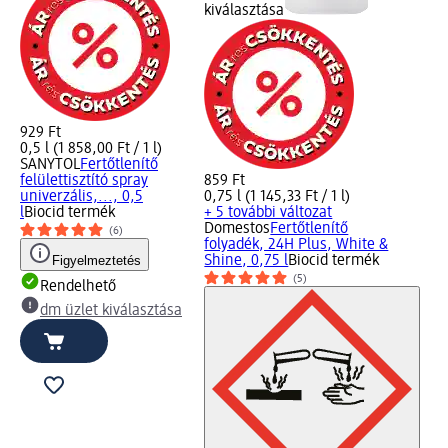
kiválasztása
929 Ft
0,5 l (1 858,00 Ft / 1 l)
SANYTOL
Fertőtlenítő
felülettisztító spray
859 Ft
univerzális,..., 0,5
0,75 l (1 145,33 Ft / 1 l)
l
Biocid termék
+ 5 további változat
Domestos
Fertőtlenítő
(6)
folyadék, 24H Plus, White &
Figyelmeztetés
Shine, 0,75 l
Biocid termék
(5)
Rendelhető
dm üzlet kiválasztása