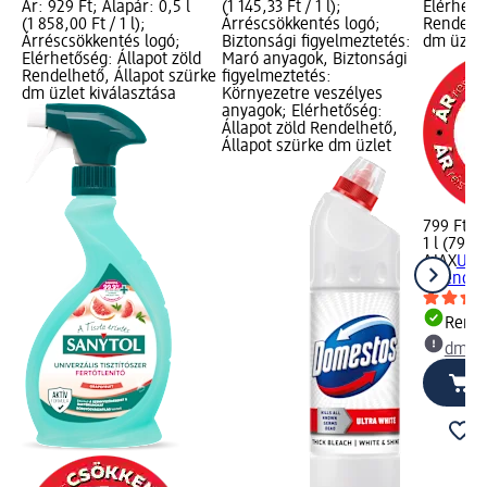
Ár: 929 Ft; Alapár: 0,5 l
(1 145,33 Ft / 1 l);
Elérhető
(1 858,00 Ft / 1 l);
Árréscsökkentés logó;
Rendelhe
Árréscsökkentés logó;
Biztonsági figyelmeztetés:
dm üzlet
Elérhetőség: Állapot zöld
Maró anyagok, Biztonsági
Rendelhető, Állapot szürke
figyelmeztetés:
dm üzlet kiválasztása
Környezetre veszélyes
anyagok; Elérhetőség:
Állapot zöld Rendelhető,
Állapot szürke dm üzlet
799 Ft
1 l (799,0
AJAX
Univ
levendula 
Rende
dm üz