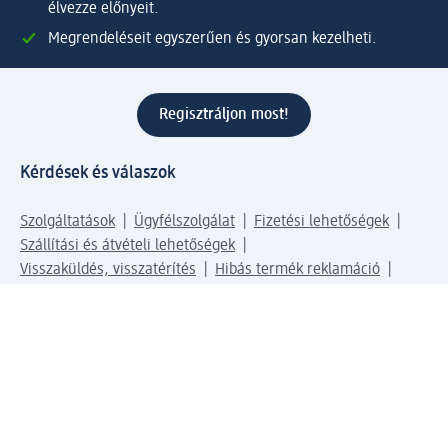
élvezze előnyeit.
Megrendeléseit egyszerűen és gyorsan kezelheti.
Regisztráljon most!
Kérdések és válaszok
Szolgáltatások
Ügyfélszolgálat
Fizetési lehetőségek
Szállítási és átvételi lehetőségek
Visszaküldés, visszatérítés
Hibás termék reklamáció
Csomagkövetés
Vállalatról
Vállalat
Vállalati felelősségvállalás
Karrier
Sajtószoba
Díjaink
Támogatási stratégia
Kiemelt kategóriáink