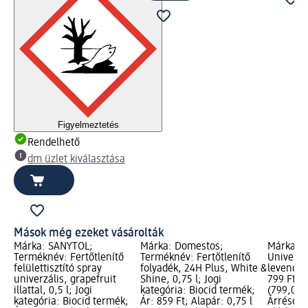
Figyelmeztetés
Rendelhető
dm üzlet kiválasztása
Mások még ezeket vásárolták
Márka: SANYTOL;
Márka: Domestos;
Márka: A
Terméknév: Fertőtlenítő
Terméknév: Fertőtlenítő
Univerzál
felülettisztító spray
folyadék, 24H Plus, White &
levendula 
univerzális, grapefruit
Shine, 0,75 l; Jogi
799 Ft; A
illattal, 0,5 l; Jogi
kategória: Biocid termék;
(799,00 Ft
kategória: Biocid termék;
Ár: 859 Ft; Alapár: 0,75 l
Árréscsö