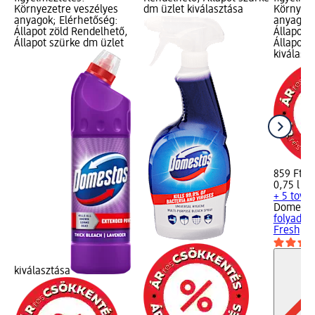
Környezetre veszélyes
dm üzlet kiválasztása
Környeze
anyagok; Elérhetőség:
anyagok;
Állapot zöld Rendelhető,
Állapot 
Állapot szürke dm üzlet
Állapot 
kiválasz
859 Ft
0,75 l (1 
+ 5 továb
Domesto
folyadék,
Fresh, 0,
kiválasztása