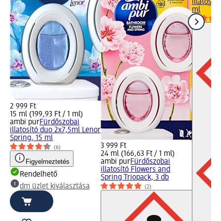
illatosít
ml
2 999 Ft
15 ml (199,93 Ft / 1 ml)
ambi pur
Fürdőszobai
illatosító duo 2x7,5ml Lenor
Spring, 15 ml
3 999 Ft
(6)
24 ml (166,63 Ft / 1 ml)
Figyelmeztetés
ambi pur
Fürdőszobai
illatosító Flowers and
Rendelhető
Spring Triopack, 3 db
dm üzlet kiválasztása
(2)