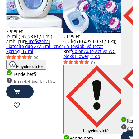
2 999 Ft
15 ml (199,93 Ft / 1 ml)
2 099 Ft
ambi pur
Fürdőszobai
0,2 kg (10 495,00 Ft / 1 kg)
illatosító duo 2x7,5ml Lenor
+ 5 további változat
Spring, 15 ml
Bref
Color Auto Active WC
blokk Flower, 4 db
(6)
(1)
Figyelmeztetés
Rendelhető
dm üzlet kiválasztása
Rende
dm üz
Figyelmeztetés