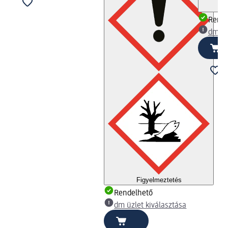
Rende
dm üz
Figyelmeztetés
Rendelhető
dm üzlet kiválasztása