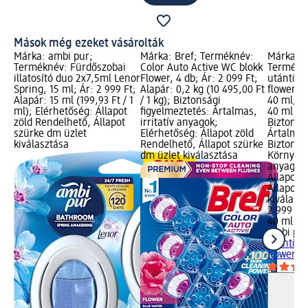
Mások még ezeket vásárolták
Márka: ambi pur;
Márka: Bref; Terméknév:
Márka: a
Terméknév: Fürdőszobai
Color Auto Active WC blokk
Termékné
illatosító duo 2x7,5ml Lenor
Flower, 4 db; Ár: 2 099 Ft;
utántöltő
Spring, 15 ml; Ár: 2 999 Ft;
Alapár: 0,2 kg (10 495,00 Ft
flower an
Alapár: 15 ml (199,93 Ft / 1
/ 1 kg); Biztonsági
40 ml; Ár
ml); Elérhetőség: Állapot
figyelmeztetés: Ártalmas,
40 ml (74
zöld Rendelhető, Állapot
irritatív anyagok;
Biztonsá
szürke dm üzlet
Elérhetőség: Állapot zöld
Ártalmas,
kiválasztása
Rendelhető, Állapot szürke
Biztonsá
dm üzlet kiválasztása
Környeze
anyagok;
Állapot 
Állapot 
kiválasz
2 999 Ft
40 ml (74
ambi pu
utántöltő
flower an