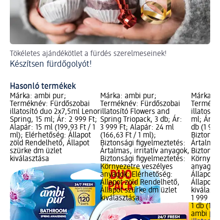
Ill
Tökéletes ajándékötlet a fürdés szerelmeseinek!
bar
Készítsen fürdőgolyót!
DI
Hasonló termékek
Márka: ambi pur;
Márka: ambi pur;
Márka: a
Terméknév: Fürdőszobai
Terméknév: Fürdőszobai
Termékné
illatosító duo 2x7,5ml Lenor
illatosító Flowers and
illatosít
Spring, 15 ml; Ár: 2 999 Ft;
Spring Triopack, 3 db; Ár:
ml; Ár: 1
Alapár: 15 ml (199,93 Ft / 1
3 999 Ft; Alapár: 24 ml
db (1 999
ml); Elérhetőség: Állapot
(166,63 Ft / 1 ml);
Biztonsá
zöld Rendelhető, Állapot
Biztonsági figyelmeztetés:
Ártalmas,
szürke dm üzlet
Ártalmas, irritatív anyagok,
Biztonsá
kiválasztása
Biztonsági figyelmeztetés:
Környeze
Környezetre veszélyes
anyagok;
anyagok; Elérhetőség:
Állapot 
Állapot zöld Rendelhető,
Állapot 
Állapot szürke dm üzlet
kiválasz
kiválasztása
1 999 Ft
1 db (1 9
ambi pu