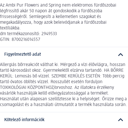
Az Ambi Pur Flowers and Spring nem elektromos fürdőszobai
légfrissítő akár 50 napon át gondoskodik a fürdőszoba
frissességéről. Semlegesíti a kellemetlen szagokat és
megakadályozza, hogy azok beleivódjanak a fürdőszobai
textíliákba.
dm termékazonosító: 2949533
GTIN: 8700216014557
Figyelmeztető adat
Allergiás bőrreakciót válthat ki. Mérgező a vízi élővilágra, hosszan
tartó károsodást okoz. Gyermekektől elzárva tartandó. HA BŐRRE
KERÜL: Lemosás bő vízzel. SZEMBE KERÜLÉS ESETÉN: Több percig
tartó óvatos öblítés vízzel. Rosszullét esetén forduljon
TOXIKOLÓGIAI KÖZPONTHOZ/orvoshoz. Az illatokra érzékeny
vásárlók használják kellő elővigyázatossággal a terméket.
Használat után alaposan szellőztesse ki a helyiséget. Őrizze meg a
csomagolást és a használati útmutatót a termék használata során.
Kötelező információk