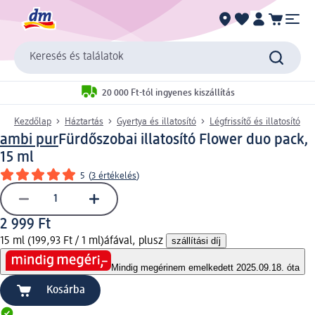
Keresés és találatok
20 000 Ft-tól ingyenes kiszállítás
Kezdőlap
Háztartás
Gyertya és illatosító
Légfrissítő és illatosító
ambi pur
Fürdőszobai illatosító Flower duo pack,
15 ml
5
(
3 értékelés
)
2 999 Ft
15 ml (199,93 Ft / 1 ml)
áfával, plusz
szállítási díj
Mindig megéri
nem emelkedett 2025.09.18. óta
Kosárba