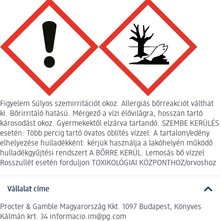
Figyelem Súlyos szemirritációt okoz. Allergiás bőrreakciót válthat
ki. Bőrirritáló hatású. Mérgező a vízi élővilágra, hosszan tartó
károsodást okoz. Gyermekektől elzárva tartandó. SZEMBE KERÜLÉS
esetén: Több percig tartó óvatos öblítés vízzel. A tartalom/edény
elhelyezése hulladékként: kérjük használja a lakóhelyén működő
hulladékgyűjtési rendszert A BŐRRE KERÜL: Lemosás bő vízzel
Rosszullét esetén forduljon TOXIKOLÓGIAI KÖZPONTHOZ/orvoshoz
Vállalat címe
Procter & Gamble Magyarország Kkt. 1097 Budapest, Könyves
Kálmán krt. 34 informacio.im@pg.com