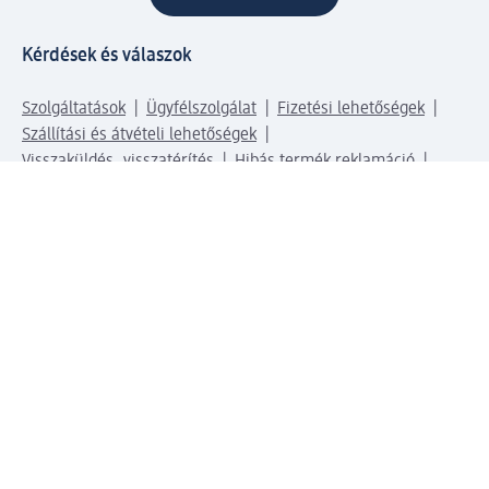
Kérdések és válaszok
Szolgáltatások
Ügyfélszolgálat
Fizetési lehetőségek
Szállítási és átvételi lehetőségek
Visszaküldés, visszatérítés
Hibás termék reklamáció
Csomagkövetés
Vállalatról
Vállalat
Vállalati felelősségvállalás
Karrier
Sajtószoba
Díjaink
Támogatási stratégia
Kiemelt kategóriáink