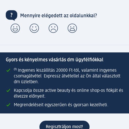
Mennyire elégedett az oldalunkkal?
Gyors és kényelmes vásárlás dm ügyfélfiókkal
⁽¹⁾ Ingyenes kiszállítás 20000 Ft-tól, valamint ingyenes
csomagátvétel Expressz átvétellel az Ön által választott
dm üzletben.
Kapcsolja össze active beauty és online shop-os fiókját és
élvezze előnyeit.
Megrendeléseit egyszerűen és gyorsan kezelheti.
Regisztráljon most!