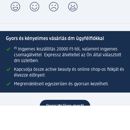
Gyors és kényelmes vásárlás dm ügyfélfiókkal
⁽¹⁾ Ingyenes kiszállítás 20000 Ft-tól, valamint ingyenes
csomagátvétel Expressz átvétellel az Ön által választott
dm üzletben.
Kapcsolja össze active beauty és online shop-os fiókját és
élvezze előnyeit.
Megrendeléseit egyszerűen és gyorsan kezelheti.
Regisztráljon most!
Kérdések és válaszok