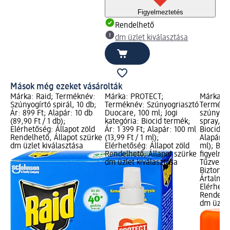
Figyelmeztetés
Rendelhető
dm üzlet kiválasztása
Mások még ezeket vásárolták
Márka: Raid; Terméknév:
Márka: PROTECT;
Márka: 
Szúnyogírtó spirál, 10 db;
Terméknév: Szúnyogriasztó
Termékn
Ár: 899 Ft; Alapár: 10 db
Duocare, 100 ml; Jogi
szúnyog 
(89,90 Ft / 1 db);
kategória: Biocid termék;
spray, 0,
Elérhetőség: Állapot zöld
Ár: 1 399 Ft; Alapár: 100 ml
Biocid te
Rendelhető, Állapot szürke
(13,99 Ft / 1 ml);
Alapár: 1
dm üzlet kiválasztása
Elérhetőség: Állapot zöld
ml); Biz
Rendelhető, Állapot szürke
figyelme
dm üzlet kiválasztása
Tűzveszé
Biztonsá
Ártalmas,
Elérhető
Rendelhe
dm üzlet