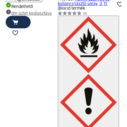
kullancsriasztó spray, 0,15
Rendelhető
l
Biocid termék
dm üzlet kiválasztása
(0)