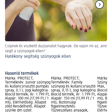
Csípnek és viszkető duzzanatot hagynak. De vajon mi az, ami
Ele
segít a szúnyogok ellen?
le
Hatékony segítség szúnyogok ellen
te
Me
sz
Hasonló termékek
Márka: PROTECT;
Márka: PROTECT;
Márka: O
Terméknév: Junior szúnyog
Terméknév: Family
Szúnyogr
és kullancsriasztó pumpás
szúnyog és kullancsriasztó
Max, 100 
spray, 0,1 l; Jogi kategória:
spray, 0,15 l; Jogi kategória:
Biocid te
Biocid termék; Ár: 1 799 Ft;
Biocid termék; Ár: 1 799 Ft;
Alapár: 1
Alapár: 100 ml (17,99 Ft / 1
Alapár: 150 ml (11,99 Ft / 1
ml); Biz
ml); Elérhetőség: Állapot
ml); Biztonsági
figyelme
zöld Rendelhető, Állapot
figyelmeztetés:
Tűzveszé
szürke dm üzlet
Tűzveszélyes anyagok,
Elérhető