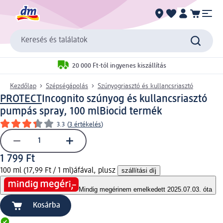
Keresés és találatok
20 000 Ft-tól ingyenes kiszállítás
Kezdőlap
Szépségápolás
Szúnyogriasztó és kullancsriasztó
PROTECT
Incognito szúnyog és kullancsriasztó
pumpás spray, 100 ml
Biocid termék
3.3
(
3 értékelés
)
1 799 Ft
100 ml (17,99 Ft / 1 ml)
áfával, plusz
szállítási díj
Mindig megéri
nem emelkedett 2025.07.03. óta
Kosárba