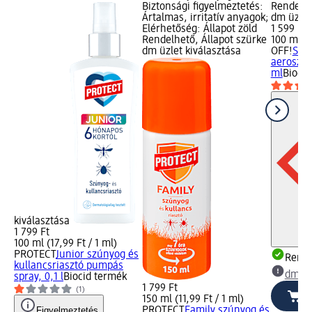
Biztonsági figyelmeztetés:
Rendelhe
Ártalmas, irritatív anyagok;
dm üzlet
Elérhetőség: Állapot zöld
1 599 Ft
Rendelhető, Állapot szürke
100 ml (1
dm üzlet kiválasztása
OFF!
Szú
aeroszol
ml
Biocid
kiválasztása
1 799 Ft
100 ml (17,99 Ft / 1 ml)
PROTECT
Junior szúnyog és
Rende
kullancsriasztó pumpás
dm üz
spray, 0,1 l
Biocid termék
1 799 Ft
(1)
150 ml (11,99 Ft / 1 ml)
Figyelmeztetés
PROTECT
Family szúnyog és