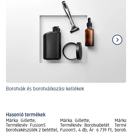
Borotvák és borotválkozási kellékek
El
me
In
bő
Hasonló termékek
Márka: Gillette;
Márka: Gillette;
Márka: Gi
Terméknév: Fusion5
Terméknév: Borotvabetét
Termékné
borotvakészülék 2 betéttel,
Fusion5, 4 db; Ár: 6 739 Ft;
borotvab