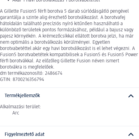
Akár 1 havi borotválkozás 1 borotvabetéttel
A Gillette Fusion5 férfi borotva 5 darab súrlódásgátló pengével
garantálja a szinte alig érezhető borotválkozást. A borotvafej
hátoldalán található precíziós nyíró kitűnően használható a
különböző területek pontos formázásához, például a bajusz vagy
pajesz környékén. A krémezőcsíkkal ellátott borotva jelzi, ha már
nem optimális a borotválkozás körülményei. Egyetlen
borotvabetéttel akár egy havi borotválkozást is el lehet végezni. A
Fusion5 borotvabetétek kompatibilisek a Fusion5 és Fusion5 Power
férfi borotvákkal. Az előzőleg Gillette Fusion néven ismert
borotvákra is megfelelőek.
dm termékazonosító: 2486674
GTIN: 8700216356794
Termékjellemzők
Alkalmazási terület:
Arc
Figyelmeztető adat