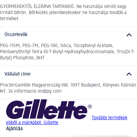
GYERMEKEKTŐL ELZÁRVA TARTANDÓ. Ne használja sérült vagy
irritált bőrön. Bőrkiütés jelentkezésekor ne használja tovább a
terméket.
Összetevők
PEG-115M, PEG-7M, PEG-100, Silica, Tocopheryl Acetate,
Pentaerythrityl Tetra-Di-T-Butyl Hydroxyhydrocinnamate, Tris(Di-T-
Butyl) Phosphite, BHT
Vállalat címe
ProcterGamble Magyarország Kkt. 1097 Budapest, Könyves Kálmán
krt. 34 informacio.im@pg.com
További termékek
ebből a márkából: Gillette
Ajánlás