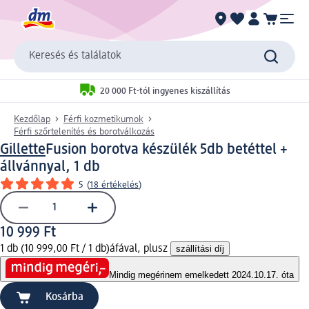
Keresés és találatok
20 000 Ft-tól ingyenes kiszállítás
Kezdőlap
Férfi kozmetikumok
Férfi szőrtelenítés és borotválkozás
Gillette
Fusion borotva készülék 5db betéttel +
állvánnyal, 1 db
5
(
18 értékelés
)
10 999 Ft
1 db (10 999,00 Ft / 1 db)
áfával, plusz
szállítási díj
Mindig megéri
nem emelkedett 2024.10.17. óta
Kosárba