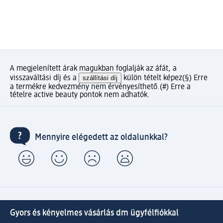
A megjelenített árak magukban foglalják az áfát, a
visszaváltási díj és a
szállítási díj
külön tételt képez
(§) Erre
a termékre kedvezmény nem érvényesíthető.
(#) Erre a
tételre active beauty pontok nem adhatók.
Mennyire elégedett az oldalunkkal?
Gyors és kényelmes vásárlás dm ügyfélfiókkal