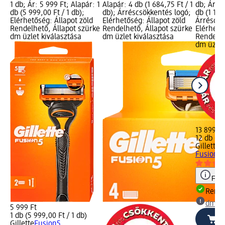
1 db; Ár: 5 999 Ft; Alapár: 1
Alapár: 4 db (1 684,75 Ft / 1
db; Ár: 1
db (5 999,00 Ft / 1 db);
db); Árréscsökkentés logó;
db (1 158
Elérhetőség: Állapot zöld
Elérhetőség: Állapot zöld
Árréscsö
Rendelhető, Állapot szürke
Rendelhető, Állapot szürke
Elérhető
dm üzlet kiválasztása
dm üzlet kiválasztása
Rendelhe
dm üzlet
13 899 Ft
12 db (1 
Gillette
F
Fusion5,
Figy
Rende
dm üz
5 999 Ft
1 db (5 999,00 Ft / 1 db)
Gillette
Fusion5