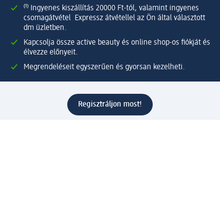
⁽¹⁾ Ingyenes kiszállítás 20000 Ft-tól, valamint ingyenes
csomagátvétel Expressz átvétellel az Ön által választott
dm üzletben.
Kapcsolja össze active beauty és online shop-os fiókját és
élvezze előnyeit.
Megrendeléseit egyszerűen és gyorsan kezelheti.
Regisztráljon most!
Kérdések és válaszok
Szolgáltatások
Ügyfélszolgálat
Fizetési lehetőségek
Szállítási és átvételi lehetőségek
Visszaküldés, visszatérítés
Hibás termék reklamáció
Csomagkövetés
Vállalatról