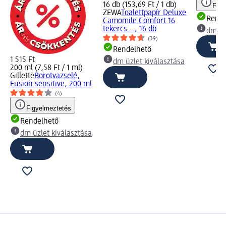
16 db (153,69 Ft / 1 db)
Figy
ZEWA
Toalettpapír Deluxe
Rende
Camomile Comfort 16
tekercs..., 16 db
dm üz
(39)
Rendelhető
1 515 Ft
dm üzlet kiválasztása
200 ml (7,58 Ft / 1 ml)
Gillette
Borotvazselé,
Fusion sensitive, 200 ml
(4)
Figyelmeztetés
Rendelhető
dm üzlet kiválasztása