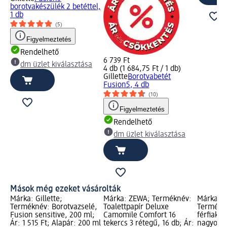
borotvakészülék 2 betéttel,
1 db
(5)
Figyelmeztetés
Rendelhető
6 739 Ft
dm üzlet kiválasztása
4 db (1 684,75 Ft / 1 db)
Gillette
Borotvabetét
Fusion5, 4 db
(10)
Figyelmeztetés
Rendelhető
dm üzlet kiválasztása
Mások még ezeket vásárolták
Márka: Gillette;
Márka: ZEWA; Terméknév:
Márka: 
Terméknév: Borotvazselé,
Toalettpapír Deluxe
Termékn
Fusion sensitive, 200 ml;
Camomile Comfort 16
férfiakna
Ár: 1 515 Ft; Alapár: 200 ml
tekercs 3 rétegű, 16 db; Ár:
nagyon é