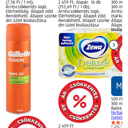
(7,58 Ft / 1 ml);
2 459 Ft; Alapár: 16 db
300 ml; Á
Árréscsökkentés logó;
(153,69 Ft / 1 db);
300 ml (1
Elérhetőség: Állapot zöld
Árréscsökkentés logó;
Árréscsö
Rendelhető, Állapot szürke
Elérhetőség: Állapot zöld
márka lo
dm üzlet kiválasztása
Rendelhető, Állapot szürke
Állapot 
dm üzlet kiválasztása
Állapot 
kiválasz
509 Ft
300 ml (1
Balea M
férfiakna
nagyon..
2 459 Ft