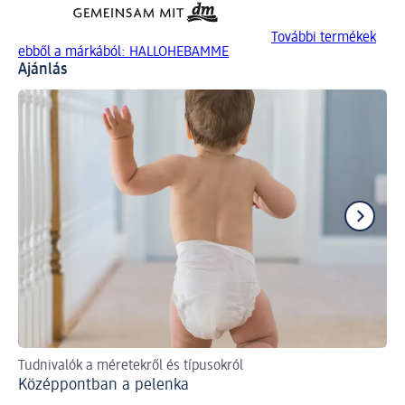
További termékek
ebből a márkából: HALLOHEBAMME
Ajánlás
Tudnivalók a méretekről és típusokról
Íg
Középpontban a pelenka
Pa