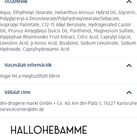
Összetevők
Aqua, Ethylhexyl Stearate, Helianthus Annuus Hybrid Oil, Glycerin,
Polyglyceryl-4 Diisostearate/Polyhydroxystearate/Sebacate,
Isopropyl Palmitate, C12-15 Alkyl Benzoate, Hydrogenated Castor
Oil, Prunus Amygdalus Dulcis Oil, Panthenol, Magnesium Sulfate,
Hippophae Rhamnoides Fruit Extract, Citric Acid, Caprylyl Glycol,
Levulinic Acid, p-Anisic Acid, Bisabolol, Sodium Levulinate, Sodium
Hydroxide, Caprylhydroxamic Acid
Használati információk
Vigye fel a megtisztított bőrre.
Vállalat címe
dm-drogerie markt GmbH + Co. KG Am dm-Platz 1, 76227 Karlsruhe
servicecenter@dm.de