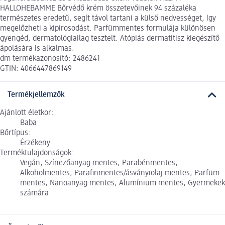
HALLOHEBAMME Bőrvédő krém összetevőinek 94 százaléka
természetes eredetű, segít távol tartani a külső nedvességet, így
megelőzheti a kipirosodást. Parfümmentes formulája különösen
gyengéd, dermatológiailag tesztelt. Atópiás dermatitisz kiegészítő
ápolására is alkalmas.
dm termékazonosító: 2486241
GTIN: 4066447869149
Termékjellemzők
Ajánlott életkor:
Baba
Bőrtípus:
Érzékeny
Terméktulajdonságok:
Vegán, Színezőanyag mentes, Parabénmentes,
Alkoholmentes, Parafinmentes/ásványiolaj mentes, Parfüm
mentes, Nanoanyag mentes, Alumínium mentes, Gyermekek
számára