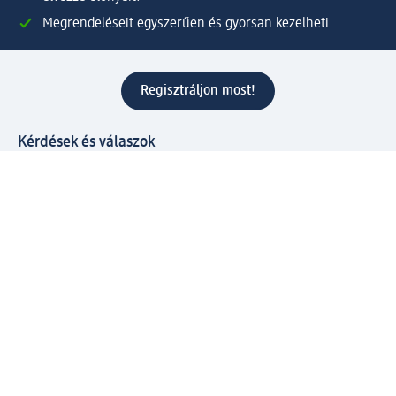
Megrendeléseit egyszerűen és gyorsan kezelheti.
Regisztráljon most!
Kérdések és válaszok
Szolgáltatások
Ügyfélszolgálat
Fizetési lehetőségek
Szállítási és átvételi lehetőségek
Visszaküldés, visszatérítés
Hibás termék reklamáció
Csomagkövetés
Vállalatról
Vállalat
Vállalati felelősségvállalás
Karrier
Sajtószoba
Díjaink
Támogatási stratégia
Kiemelt kategóriáink