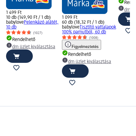
Rende
dm üz
1 499 Ft
10 db (149,90 Ft / 1 db)
1 099 Ft
babylove
Pelenkázó alátét,
60 db (18,32 Ft / 1 db)
10 db
babylove
Tisztító vattalapok
100% pamutból, 60 db
(1027)
(1008)
Rendelhető
Figyelmeztetés
dm üzlet kiválasztása
Rendelhető
dm üzlet kiválasztása