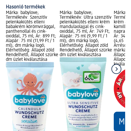
Hasonló termékek
Márka: babylove;
Márka: babylove;
Márka: b
Terméknév: Szenzitív
Terméknév: Ultra szenzitív
Termékné
pelenkakiütés elleni
pelenkakiütés elleni krém
krém arc
babakrém körömvirággal,
mandulaolajjal és cink-
kamilláva
panthenollal és cink-
oxiddal, 75 ml; Ár: 749 Ft;
naprafor
oxiddal, 75 ml; Ár: 899 Ft;
Alapár: 75 ml (9,99 Ft / 1
Ár: 349 F
Alapár: 75 ml (11,99 Ft / 1
ml); dm márka logó;
(4,65 Ft 
ml); dm márka logó;
Elérhetőség: Állapot zöld
Árréscsö
Elérhetőség: Állapot zöld
Rendelhető, Állapot szürke
márka lo
Rendelhető, Állapot szürke
dm üzlet kiválasztása
Állapot 
dm üzlet kiválasztása
Állapot 
kiválasz