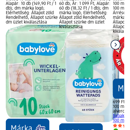
Alapár: 10 db (149,90 Ft / 1
60 db; Ár: 1 099 Ft; Alapár:
100 ml; Á
db); dm márka logó;
60 db (18,32 Ft / 1 db); dm
100 ml (6
Elérhetőség: Állapot zöld
márka logó; Elérhetőség:
Árréscsö
Rendelhető, Állapot szürke
Állapot zöld Rendelhető,
márka lo
dm üzlet kiválasztása
Állapot szürke dm üzlet
Állapot 
kiválasztása
Állapot 
kiválasz
699 Ft
100 ml (6
alverde 
babakrém
100 ml