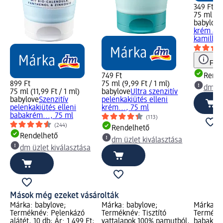
349 Ft
75 ml (4,
babylove
krém arc
kamilláva
Figy
749 Ft
Rende
899 Ft
75 ml (9,99 Ft / 1 ml)
dm üz
75 ml (11,99 Ft / 1 ml)
babylove
Ultra szenzitív
babylove
Szenzitív
pelenkakiütés elleni
pelenkakiütés elleni
krém..., 75 ml
babakrém..., 75 ml
(113)
(244)
Rendelhető
Rendelhető
dm üzlet kiválasztása
dm üzlet kiválasztása
Mások még ezeket vásárolták
Márka: babylove;
Márka: babylove;
Márka: a
Terméknév: Pelenkázó
Terméknév: Tisztító
Termékn
alátét, 10 db; Ár: 1 499 Ft;
vattalapok 100% pamutból,
babakrém