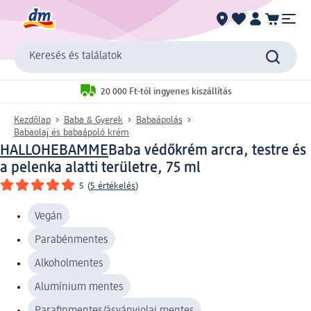
Keresés és találatok
20 000 Ft-tól ingyenes kiszállítás
Kezdőlap
Baba & Gyerek
Babaápolás
Babaolaj és babaápoló krém
HALLOHEBAMME
Baba védőkrém arcra, testre és
a pelenka alatti területre, 75 ml
5
(
5 értékelés
)
Vegán
Parabénmentes
Alkoholmentes
Alumínium mentes
Parafinmentes/ásványiolaj mentes