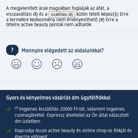
A megjelenített árak magukban foglalják az áfát, a
visszaváltási díj és a
szállítási díj
külön tételt képez
(§) Erre
a termékre kedvezmény nem érvényesíthető.
(#) Erre a
tételre active beauty pontok nem adhatók.
Mennyire elégedett az oldalunkkal?
Gyors és kényelmes vásárlás dm ügyfélfiókkal
⁽¹⁾ Ingyenes kiszállítás 20000 Ft-tól, valamint ingyenes
csomagátvétel Expressz átvétellel az Ön által választott
dm üzletben.
Kapcsolja össze active beauty és online shop-os fiókját és
élvezze előnyeit.