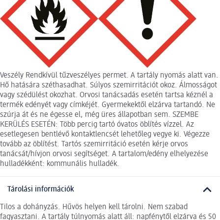
Veszély Rendkívül tűzveszélyes permet. A tartály nyomás alatt van.
Hő hatására széthasadhat. Súlyos szemirritációt okoz. Álmosságot
vagy szédülést okozhat. Orvosi tanácsadás esetén tartsa kéznél a
termék edényét vagy címkéjét. Gyermekektől elzárva tartandó. Ne
szúrja át és ne égesse el, még üres állapotban sem. SZEMBE
KERÜLÉS ESETÉN: Több percig tartó óvatos öblítés vízzel. Az
esetlegesen bentlévő kontaktlencsét lehetőleg vegye ki. Végezze
tovább az öblítést. Tartós szemirritáció esetén kérje orvos
tanácsát/hívjon orvosi segítséget. A tartalom/edény elhelyezése
hulladékként: kommunális hulladék.
Tárolási információk
Tilos a dohányzás. Hűvös helyen kell tárolni. Nem szabad
fagyasztani. A tartály túlnyomás alatt áll: napfénytől elzárva és 50