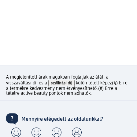
A megjelenített árak magukban foglalják az áfát, a
visszaváltási díj és a
szállítási díj
külön tételt képez
(§) Erre
a termékre kedvezmény nem érvényesíthető.
(#) Erre a
tételre active beauty pontok nem adhatók.
Mennyire elégedett az oldalunkkal?