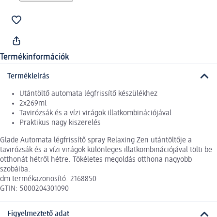
Termékinformációk
Termékleírás
Utántöltő automata légfrissítő készülékhez
2x269ml
Tavirózsák és a vízi virágok illatkombinációjával
Praktikus nagy kiszerelés
Glade Automata légfrissítő spray Relaxing Zen utántöltője a
tavirózsák és a vízi virágok különleges illatkombinációjával tölti be
otthonát hétről hétre. Tökéletes megoldás otthona nagyobb
szobáiba.
dm termékazonosító: 2168850
GTIN: 5000204301090
Figyelmeztető adat