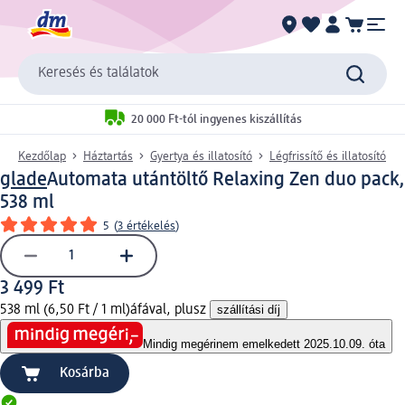
Keresés és találatok
20 000 Ft-tól ingyenes kiszállítás
Kezdőlap
Háztartás
Gyertya és illatosító
Légfrissítő és illatosító
glade
Automata utántöltő Relaxing Zen duo pack,
538 ml
5
(
3 értékelés
)
3 499 Ft
538 ml (6,50 Ft / 1 ml)
áfával, plusz
szállítási díj
Mindig megéri
nem emelkedett 2025.10.09. óta
Kosárba