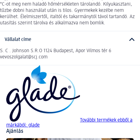
°C-ot meg nem haladó hőmérsékleten tárolandó. Kilyukasztani,
tűzbe dobni használat után is tilos. Gyermekek kezébe nem
kerülhet. Élelmiszertől, italtól és takarmánytól távol tartandó. Az
utasítás szerint tárolva és alkalmazva nem bomlik.
Vállalat címe
S. C . Johnson S.R.O 1124 Budapest, Apor Vilmos tér 6
vevoszolgalat@scj.com
További termékek ebből a
márkából: glade
Ajánlás