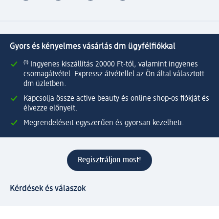
Gyors és kényelmes vásárlás dm ügyfélfiókkal
⁽¹⁾ Ingyenes kiszállítás 20000 Ft-tól, valamint ingyenes
csomagátvétel Expressz átvétellel az Ön által választott
dm üzletben.
Kapcsolja össze active beauty és online shop-os fiókját és
élvezze előnyeit.
Megrendeléseit egyszerűen és gyorsan kezelheti.
Regisztráljon most!
Kérdések és válaszok
Szolgáltatások
Ügyfélszolgálat
Fizetési lehetőségek