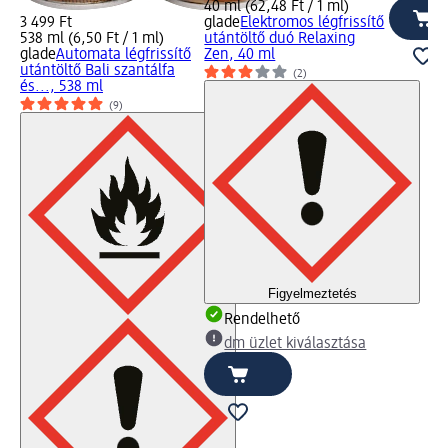
40 ml (62,48 Ft / 1 ml)
3 499 Ft
glade
Elektromos légfrissítő
538 ml (6,50 Ft / 1 ml)
utántöltő duó Relaxing
glade
Automata légfrissítő
Zen, 40 ml
utántöltő Bali szantálfa
(2)
és..., 538 ml
(9)
Figyelmeztetés
Rendelhető
dm üzlet kiválasztása