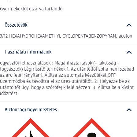
Gyermekektől elzárva tartandó.
Összetevők
3/12 HEXAHYDROHEXAMETHYL CYCLOPENTABENZOPYRAN, aceton
Használati információk
ogyasztói felhasználások : Magánháztartások (= lakosság =
fogyasztók) Légfrissítő termékek 1. Az utántöltőt soha nem szabad
az arc felé irányítani. Állítsa az automata készüléket OFF
üzemmódba és távolítsa el az üres utántöltőt. 2. Helyezze be az
utántöltőt úgy, hogy a szórófej kifelé nézzen. 3. Állítsa be a kívánt
időzítést.
Biztonsági figyelmeztetés