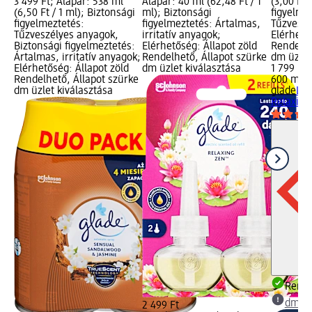
3 499 Ft; Alapár: 538 ml
Alapár: 40 ml (62,48 Ft / 1
(3,00 Ft 
(6,50 Ft / 1 ml); Biztonsági
ml); Biztonsági
figyelme
figyelmeztetés:
figyelmeztetés: Ártalmas,
Tűzveszé
Tűzveszélyes anyagok,
irritatív anyagok;
Elérhető
Biztonsági figyelmeztetés:
Elérhetőség: Állapot zöld
Rendelhe
Ártalmas, irritatív anyagok;
Rendelhető, Állapot szürke
dm üzlet
Elérhetőség: Állapot zöld
dm üzlet kiválasztása
1 799 Ft
Rendelhető, Állapot szürke
600 ml (3
dm üzlet kiválasztása
glade
Lég
Relaxing 
Rende
dm üz
2 499 Ft