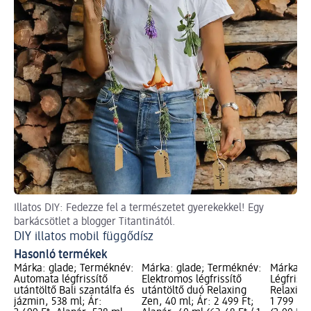
Illatos DIY: Fedezze fel a természetet gyerekekkel! Egy
Tö
barkácsötlet a blogger Titantinától.
Ké
DIY illatos mobil függődísz
Hasonló termékek
Márka: glade; Terméknév:
Márka: glade; Terméknév:
Márka: g
Automata légfrissítő
Elektromos légfrissítő
Légfrissí
utántöltő Bali szantálfa és
utántöltő duó Relaxing
Relaxing 
jázmin, 538 ml; Ár:
Zen, 40 ml; Ár: 2 499 Ft;
1 799 Ft;