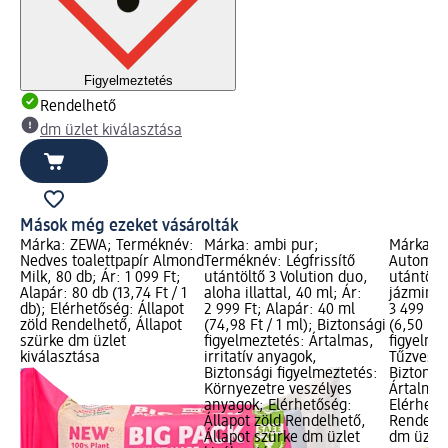
Figyelmeztetés
Rendelhető
dm üzlet kiválasztása
Mások még ezeket vásárolták
Márka: ZEWA; Terméknév:
Márka: ambi pur;
Márka: g
Nedves toalettpapír Almond
Terméknév: Légfrissítő
Automata
Milk, 80 db; Ár: 1 099 Ft;
utántöltő 3 Volution duo,
utántöltő
Alapár: 80 db (13,74 Ft / 1
aloha illattal, 40 ml; Ár:
jázmin, 
db); Elérhetőség: Állapot
2 999 Ft; Alapár: 40 ml
3 499 Ft;
zöld Rendelhető, Állapot
(74,98 Ft / 1 ml); Biztonsági
(6,50 Ft 
szürke dm üzlet
figyelmeztetés: Ártalmas,
figyelme
kiválasztása
irritatív anyagok,
Tűzveszé
Biztonsági figyelmeztetés:
Biztonsá
Környezetre veszélyes
Ártalmas,
anyagok; Elérhetőség:
Elérhető
Állapot zöld Rendelhető,
Rendelhe
Állapot szürke dm üzlet
dm üzlet