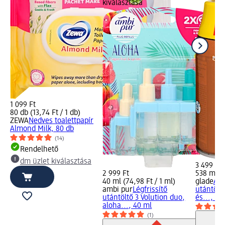
kiválasztása
1 099 Ft
80 db (13,74 Ft / 1 db)
ZEWA
Nedves toalettpapír
Almond Milk, 80 db
(14)
Rendelhető
dm üzlet kiválasztása
3 499 Ft
2 999 Ft
538 ml (6
40 ml (74,98 Ft / 1 ml)
glade
Aut
ambi pur
Légfrissítő
utántöltő
utántöltő 3 Volution duo,
és..., 53
aloha..., 40 ml
(1)