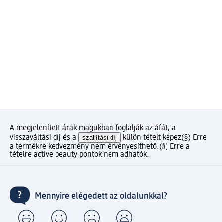
A megjelenített árak magukban foglalják az áfát, a
visszaváltási díj és a
szállítási díj
külön tételt képez
(§) Erre
a termékre kedvezmény nem érvényesíthető.
(#) Erre a
tételre active beauty pontok nem adhatók.
Mennyire elégedett az oldalunkkal?