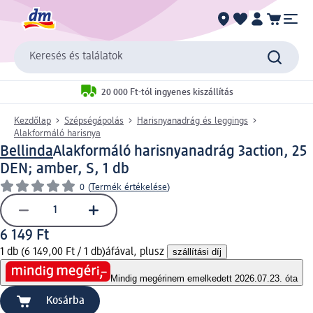
Keresés és találatok
20 000 Ft-tól ingyenes kiszállítás
Kezdőlap
Szépségápolás
Harisnyanadrág és leggings
Alakformáló harisnya
Bellinda
Alakformáló harisnyanadrág 3action, 25
DEN; amber, S, 1 db
0
(
Termék értékelése
)
6 149 Ft
1 db (6 149,00 Ft / 1 db)
áfával, plusz
szállítási díj
Mindig megéri
nem emelkedett 2026.07.23. óta
Kosárba