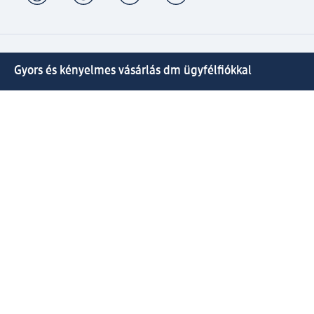
Gyors és kényelmes vásárlás dm ügyfélfiókkal
⁽¹⁾ Ingyenes kiszállítás 20000 Ft-tól, valamint ingyenes
csomagátvétel Expressz átvétellel az Ön által választott
dm üzletben.
Kapcsolja össze active beauty és online shop-os fiókját és
élvezze előnyeit.
Megrendeléseit egyszerűen és gyorsan kezelheti.
Regisztráljon most!
Kérdések és válaszok
Szolgáltatások
Ügyfélszolgálat
Fizetési lehetőségek