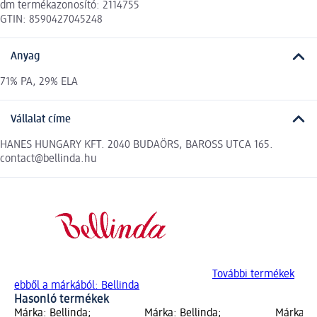
dm termékazonosító: 2114755
GTIN: 8590427045248
Anyag
71% PA, 29% ELA
Vállalat címe
HANES HUNGARY KFT. 2040 BUDAÖRS, BAROSS UTCA 165.
contact@bellinda.hu
További termékek
ebből a márkából: Bellinda
Hasonló termékek
Márka: Bellinda;
Márka: Bellinda;
Márka: B