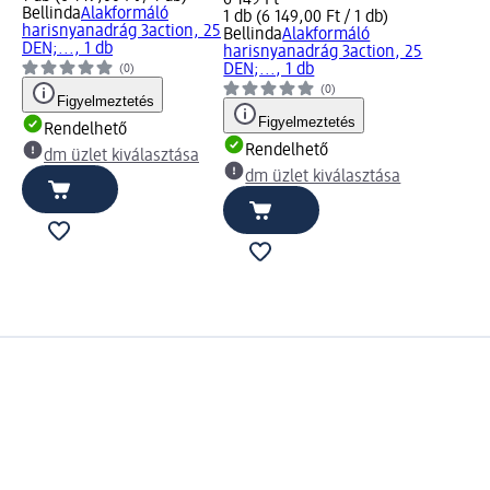
Bellinda
Alakformáló
1 db (6 149,00 Ft / 1 db)
harisnyanadrág 3action, 25
Bellinda
Alakformáló
DEN;..., 1 db
harisnyanadrág 3action, 25
DEN;..., 1 db
(0)
(0)
Figyelmeztetés
Figyelmeztetés
Rendelhető
Rendelhető
dm üzlet kiválasztása
dm üzlet kiválasztása