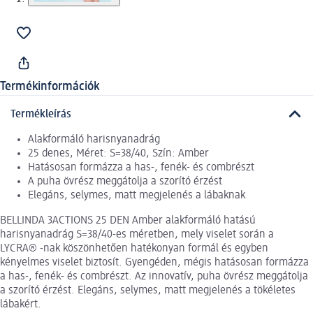
Termékinformációk
Termékleírás
Alakformáló harisnyanadrág
25 denes, Méret: S=38/40, Szín: Amber
Hatásosan formázza a has-, fenék- és combrészt
A puha övrész meggátolja a szorító érzést
Elegáns, selymes, matt megjelenés a lábaknak
BELLINDA 3ACTIONS 25 DEN Amber alakformáló hatású
harisnyanadrág S=38/40-es méretben, mely viselet során a
LYCRA® -nak köszönhetően hatékonyan formál és egyben
kényelmes viselet biztosít. Gyengéden, mégis hatásosan formázza
a has-, fenék- és combrészt. Az innovatív, puha övrész meggátolja
a szorító érzést. Elegáns, selymes, matt megjelenés a tökéletes
lábakért.