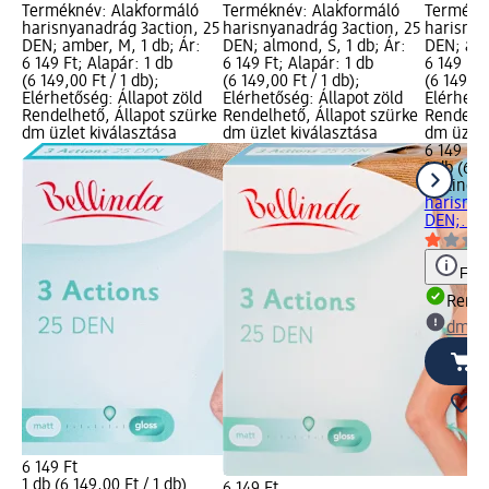
Terméknév: Alakformáló
Terméknév: Alakformáló
Termékné
harisnyanadrág 3action, 25
harisnyanadrág 3action, 25
harisnya
DEN; amber, M, 1 db; Ár:
DEN; almond, S, 1 db; Ár:
DEN; amb
6 149 Ft; Alapár: 1 db
6 149 Ft; Alapár: 1 db
6 149 Ft;
(6 149,00 Ft / 1 db);
(6 149,00 Ft / 1 db);
(6 149,00
Elérhetőség: Állapot zöld
Elérhetőség: Állapot zöld
Elérhető
Rendelhető, Állapot szürke
Rendelhető, Állapot szürke
Rendelhe
dm üzlet kiválasztása
dm üzlet kiválasztása
dm üzlet
6 149 Ft
1 db (6 1
Bellinda
harisnya
DEN;..., 
Figy
Rende
dm üz
6 149 Ft
1 db (6 149,00 Ft / 1 db)
6 149 Ft