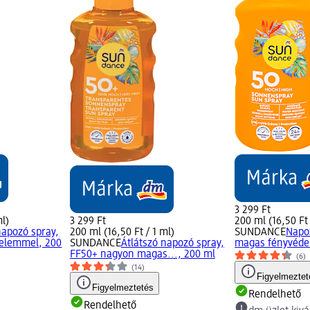
3 299 Ft
ml)
3 299 Ft
200 ml (16,50 Ft 
napozó spray,
200 ml (16,50 Ft / 1 ml)
SUNDANCE
Napo
elemmel, 200
SUNDANCE
Átlátszó napozó spray,
magas fényvéde
FF50+ nagyon magas..., 200 ml
(6)
(14)
Figyelmeztet
Figyelmeztetés
Rendelhető
Rendelhető