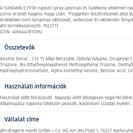
A SUNDANCE FF30 napozó spray azonnali és hatékony védelmet nyújt a
zsíros érzetet hagyna maga után. *Független tesztintézetek által b
érdekében nem tartalmaz oktinoxát, oxibenzon és oktokrilén fényv
dm termékazonosító: 1922713
GTIN: 4066447815092
Összetevők
Alcohol Denat., C12-15 Alkyl Benzoate, Dibutyl Adipate, Dicaprylyl
Triazone, Bis-Ethylhexyloxyphenol Methoxyphenyl Triazine, Diethylh
Hydroxyhydrocinnamate, Alpha-Isomethyl Ionone, Benzoic Acid, L
Használati információk
Használat előtt felrázandó. Napozás előtt bőségesen vigye fel bőr
Alkalmazása naponta többször javasolt, különösen izzadás esetén, 
Vállalat címe
dm-drogerie markt GmbH + Co. KG Am dm-Platz 1, 76227 Karlsruh