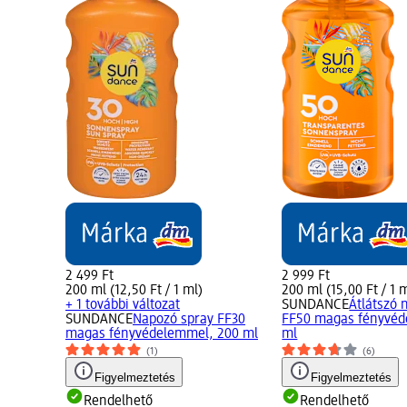
2 499 Ft
2 999 Ft
200 ml (12,50 Ft / 1 ml)
200 ml (15,00 Ft / 1 
+ 1 további változat
SUNDANCE
Átlátszó 
SUNDANCE
Napozó spray FF30
FF50 magas fényvéd
magas fényvédelemmel, 200 ml
ml
(1)
(6)
Figyelmeztetés
Figyelmeztetés
Rendelhető
Rendelhető