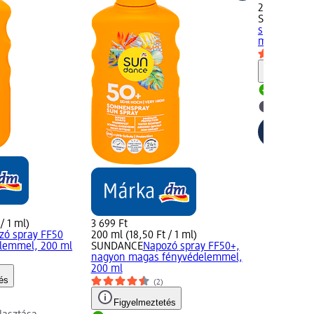
200 ml (11,5
SUNDANCE
sportolásho
ml
Figyelm
Rendelh
dm üzlet
/ 1 ml)
3 699 Ft
zó spray FF50
200 ml (18,50 Ft / 1 ml)
lemmel, 200 ml
SUNDANCE
Napozó spray FF50+,
nagyon magas fényvédelemmel,
200 ml
és
(2)
Figyelmeztetés