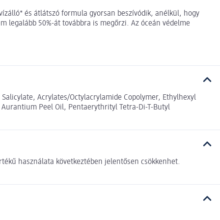
zálló* és átlátszó formula gyorsan beszívódik, anélkül, hogy
elem legalább 50%-át továbbra is megőrzi. Az óceán védelme
 Salicylate, Acrylates/Octylacrylamide Copolymer, Ethylhexyl
urantium Peel Oil, Pentaerythrityl Tetra-Di-T-Butyl
mértékű használata következtében jelentősen csökkenhet.