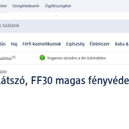
élet
Szolgáltatásaink
Ügyfélszolgálat
 találatok
lás
Haj
Férfi kozmetikumok
Egészség
Élelmiszer
Baba &
(1)
Ingyenes visszáru a dm üzletekben
zállítás
pray
látszó, FF30 magas fényvéd