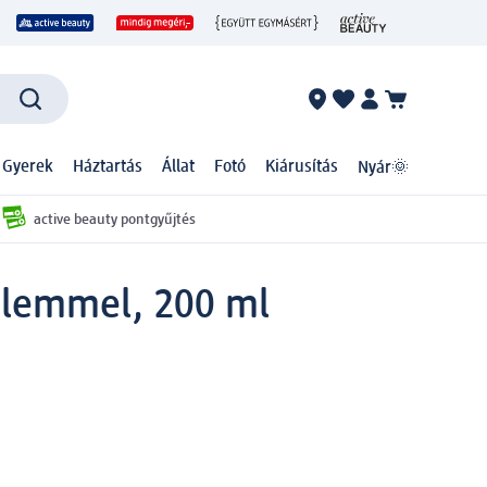
 Gyerek
Háztartás
Állat
Fotó
Kiárusítás
Nyár🌞
active beauty pontgyűjtés
elemmel, 200 ml