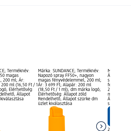
CE; Terméknév:
Márka: SUNDANCE; Terméknév:
Márka: SUN
F50 magas
Napozó spray FF50+, nagyon
Átlátszó na
 200 ml; Ár:
magas fényvédelemmel, 200 ml;
sportolásho
 200 ml (16,50 Ft / 1
Ár: 3 699 Ft; Alapár: 200 ml
fényvédelem
ogó; Elérhetőség:
(18,50 Ft / 1 ml); dm márka logó;
2 299 Ft; Al
delhető, Állapot
Elérhetőség: Állapot zöld
ml); dm már
kiválasztása
Rendelhető, Állapot szürke dm
Állapot zöld
üzlet kiválasztása
szürke dm ü
2 299 Ft