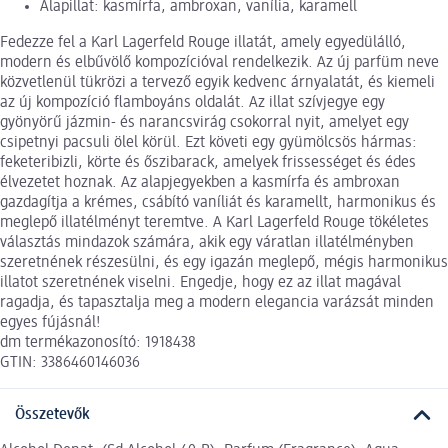
Alapillat: kasmírfa, ambroxan, vanília, karamell
Fedezze fel a Karl Lagerfeld Rouge illatát, amely egyedülálló,
modern és elbűvölő kompozícióval rendelkezik. Az új parfüm neve
közvetlenül tükrözi a tervező egyik kedvenc árnyalatát, és kiemeli
az új kompozíció flamboyáns oldalát. Az illat szívjegye egy
gyönyörű jázmin- és narancsvirág csokorral nyit, amelyet egy
csipetnyi pacsuli ölel körül. Ezt követi egy gyümölcsös hármas:
feketeribizli, körte és őszibarack, amelyek frissességet és édes
élvezetet hoznak. Az alapjegyekben a kasmírfa és ambroxan
gazdagítja a krémes, csábító vaníliát és karamellt, harmonikus és
meglepő illatélményt teremtve. A Karl Lagerfeld Rouge tökéletes
választás mindazok számára, akik egy váratlan illatélményben
szeretnének részesülni, és egy igazán meglepő, mégis harmonikus
illatot szeretnének viselni. Engedje, hogy ez az illat magával
ragadja, és tapasztalja meg a modern elegancia varázsát minden
egyes fújásnál!
dm termékazonosító: 1918438
GTIN: 3386460146036
Összetevők