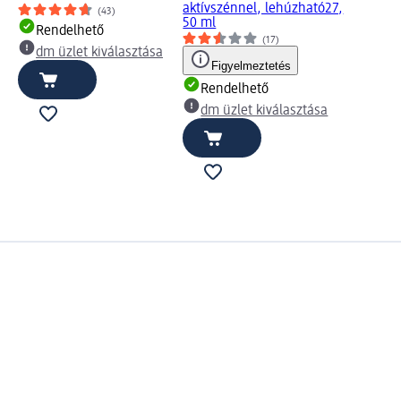
aktívszénnel, lehúzható27,
(43)
50 ml
Rendelhető
(17)
dm üzlet kiválasztása
Figyelmeztetés
Rendelhető
dm üzlet kiválasztása