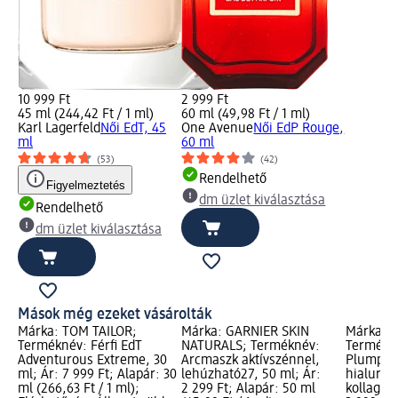
10 999 Ft
2 999 Ft
45 ml (244,42 Ft / 1 ml)
60 ml (49,98 Ft / 1 ml)
Karl Lagerfeld
Női EdT, 45
One Avenue
Női EdP Rouge,
ml
60 ml
(53)
(42)
Rendelhető
Figyelmeztetés
dm üzlet kiválasztása
Rendelhető
dm üzlet kiválasztása
Mások még ezeket vásárolták
Márka: TOM TAILOR;
Márka: GARNIER SKIN
Márka: 
Terméknév: Férfi EdT
NATURALS; Terméknév:
Termékn
Adventurous Extreme, 30
Arcmaszk aktívszénnel,
Plump fe
ml; Ár: 7 999 Ft; Alapár: 30
lehúzható27, 50 ml; Ár:
hialuron
ml (266,63 Ft / 1 ml);
2 299 Ft; Alapár: 50 ml
kollagén