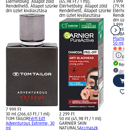
Elérhetőség: Állapot zöld
(45,98 Ft / 1 ml);
3 999 Ft;
Rendelhető, Állapot szürke
Elérhetőség: Állapot zöld
(79,98 Ft
dm üzlet kiválasztása
Rendelhető, Állapot szürke
Elérhető
dm üzlet kiválasztása
Rendelhe
dm üzlet
3 999 Ft
50 ml (79
BIOBALA
Plump fel
50 ml
Figy
Rende
dm üz
7 999 Ft
30 ml (266,63 Ft / 1 ml)
2 299 Ft
TOM TAILOR
Férfi EdT
50 ml (45,98 Ft / 1 ml)
Adventurous Extreme, 30
GARNIER SKIN
ml
NATURALS
Arcmaszk