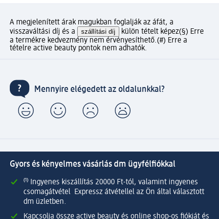
A megjelenített árak magukban foglalják az áfát, a
visszaváltási díj és a
szállítási díj
külön tételt képez
(§) Erre
a termékre kedvezmény nem érvényesíthető.
(#) Erre a
tételre active beauty pontok nem adhatók.
Mennyire elégedett az oldalunkkal?
Gyors és kényelmes vásárlás dm ügyfélfiókkal
⁽¹⁾ Ingyenes kiszállítás 20000 Ft-tól, valamint ingyenes
csomagátvétel Expressz átvétellel az Ön által választott
dm üzletben.
Kapcsolja össze active beauty és online shop-os fiókját és