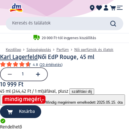
Keresés és találatok
20 000 Ft-tól ingyenes kiszállítás
Kezdőlap
Szépségápolás
Parfüm
Női parfümök és illatok
Karl Lagerfeld
Női EdP Rouge, 45 ml
4.8
(
20 értékelés
)
10 999 Ft
45 ml (244,42 Ft / 1 ml)
áfával, plusz
szállítási díj
Mindig megéri
nem emelkedett 2025.05.15. óta
Kosárba
Rendelhető