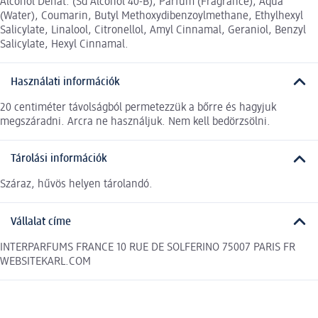
Alcohol Denat. (Sd Alcohol 40-B), Parfum (Fragrance), Aqua
(Water), Coumarin, Butyl Methoxydibenzoylmethane, Ethylhexyl
Salicylate, Linalool, Citronellol, Amyl Cinnamal, Geraniol, Benzyl
Salicylate, Hexyl Cinnamal.
Használati információk
20 centiméter távolságból permetezzük a bőrre és hagyjuk
megszáradni. Arcra ne használjuk. Nem kell bedörzsölni.
Tárolási információk
Száraz, hűvös helyen tárolandó.
Vállalat címe
INTERPARFUMS FRANCE 10 RUE DE SOLFERINO 75007 PARIS FR
WEBSITEKARL.COM