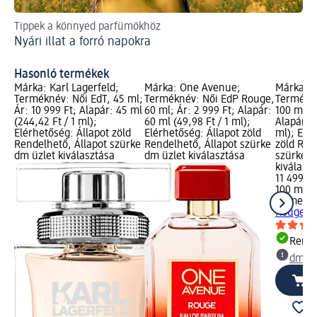
Tippek a könnyed parfümökhöz
Így
Nyári illat a forró napokra
A 
Hasonló termékek
Márka: Karl Lagerfeld;
Márka: One Avenue;
Márka: 
Terméknév: Női EdT, 45 ml;
Terméknév: Női EdP Rouge,
Termékné
Ár: 10 999 Ft; Alapár: 45 ml
60 ml; Ár: 2 999 Ft; Alapár:
100 ml; Á
(244,42 Ft / 1 ml);
60 ml (49,98 Ft / 1 ml);
Alapár: 1
Elérhetőség: Állapot zöld
Elérhetőség: Állapot zöld
ml); Elé
Rendelhető, Állapot szürke
Rendelhető, Állapot szürke
zöld Ren
dm üzlet kiválasztása
dm üzlet kiválasztása
szürke d
kiválasz
11 499 Ft
100 ml (1
women's
Rouge, 1
Rende
dm üz