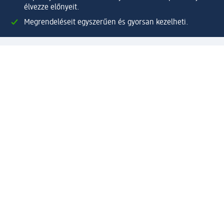
élvezze előnyeit.
Megrendeléseit egyszerűen és gyorsan kezelheti.
Regisztráljon most!
Kérdések és válaszok
Szolgáltatások
Ügyfélszolgálat
Fizetési lehetőségek
Szállítási és átvételi lehetőségek
Visszaküldés, visszatérítés
Hibás termék reklamáció
Csomagkövetés
Vállalatról
Vállalat
Vállalati felelősségvállalás
Karrier
Sajtószoba
Díjaink
Támogatási stratégia
Kiemelt kategóriáink