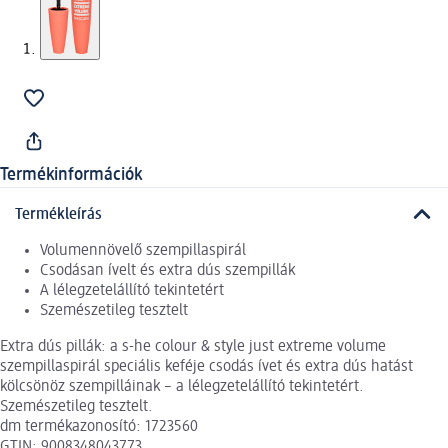
Termékinformációk
Termékleírás
Volumennövelő szempillaspirál
Csodásan ívelt és extra dús szempillák
A lélegzetelállító tekintetért
Szemészetileg tesztelt
Extra dús pillák: a s-he colour & style just extreme volume
szempillaspirál speciális keféje csodás ívet és extra dús hatást
kölcsönöz szempilláinak – a lélegzetelállító tekintetért.
Szemészetileg tesztelt.
dm termékazonosító: 1723560
GTIN: 9008348043773