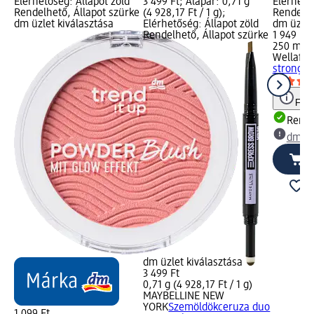
Elérhetőség: Állapot zöld
3 499 Ft; Alapár: 0,71 g
Elérhető
Rendelhető, Állapot szürke
(4 928,17 Ft / 1 g);
Rendelhe
dm üzlet kiválasztása
Elérhetőség: Állapot zöld
dm üzlet
Rendelhető, Állapot szürke
1 949 Ft
250 ml (7
Wellafle
strong, 
Figy
Rende
dm üz
dm üzlet kiválasztása
3 499 Ft
0,71 g (4 928,17 Ft / 1 g)
MAYBELLINE NEW
YORK
Szemöldökceruza duo