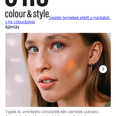
További termékek ebből a márkából:
s-he colour&style
Ajánlás
Tippek és sminkelési útmutatók kék szeműek számára
Így