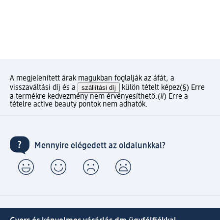
A megjelenített árak magukban foglalják az áfát, a
visszaváltási díj és a
szállítási díj
külön tételt képez
(§) Erre
a termékre kedvezmény nem érvényesíthető.
(#) Erre a
tételre active beauty pontok nem adhatók.
Mennyire elégedett az oldalunkkal?