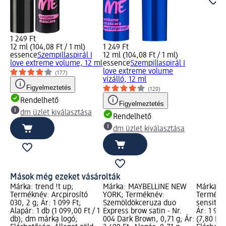
1 249 Ft
12 ml (104,08 Ft / 1 ml)
1 249 Ft
essence
Szempillaspirál I
12 ml (104,08 Ft / 1 ml)
love extreme volume, 12 ml
essence
Szempillaspirál I
love extreme volume
(177)
vízálló, 12 ml
Figyelmeztetés
(120)
Rendelhető
Figyelmeztetés
dm üzlet kiválasztása
Rendelhető
dm üzlet kiválasztása
Mások még ezeket vásárolták
Márka: trend !t up;
Márka: MAYBELLINE NEW
Márka: W
Terméknév: Arcpirosító
YORK; Terméknév:
Termékné
030, 2 g; Ár: 1 099 Ft;
Szemöldökceruza duo
sensitiv
Alapár: 1 db (1 099,00 Ft / 1
Express brow satin - Nr.
Ár: 1 949
db); dm márka logó;
004 Dark Brown, 0,71 g; Ár:
(7,80 Ft /