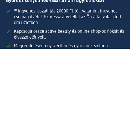
Gyors és kényelmes vásárlás dm ügyfélfiókkal
⁽¹⁾ Ingyenes kiszállítás 20000 Ft-tól, valamint ingyenes
csomagátvétel Expressz átvétellel az Ön által választott
dm üzletben.
Kapcsolja össze active beauty és online shop-os fiókját és
élvezze előnyeit.
Megrendeléseit egyszerűen és gyorsan kezelheti.
Regisztráljon most!
Kérdések és válaszok
Szolgáltatások
Ügyfélszolgálat
Fizetési lehetőségek
Szállítási és átvételi lehetőségek
Visszaküldés, visszatérítés
Hibás termék reklamáció
Csomagkövetés