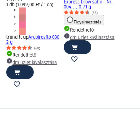
1 099 Ft
Express brow satin - Nr.
1 db (1 099,00 Ft / 1 db)
004..., 0,71 g
(55)
Figyelmeztetés
Rendelhető
trend !t up
Arcpirosító 030,
dm üzlet kiválasztása
2 g
(60)
Rendelhető
dm üzlet kiválasztása