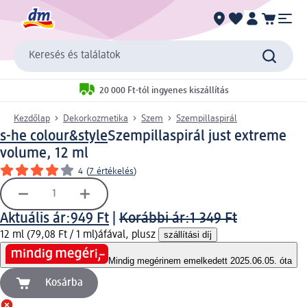
Keresés és találatok
20 000 Ft-tól ingyenes kiszállítás
Kezdőlap
Dekorkozmetika
Szem
Szempillaspirál
s-he colour&style
Szempillaspirál just extreme
volume, 12 ml
4
(
7 értékelés
)
Aktuális ár:
949 Ft
|
Korábbi ár:
1 349 Ft
12 ml (79,08 Ft / 1 ml)
áfával, plusz
szállítási díj
Mindig megéri
nem emelkedett 2025.06.05. óta
Kosárba