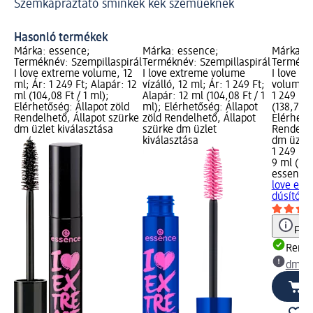
Szemkápráztató sminkek kék szeműeknek
Si
Hasonló termékek
Márka: essence;
Márka: essence;
Márka: e
Terméknév: Szempillaspirál
Terméknév: Szempillaspirál
Termékné
I love extreme volume, 12
I love extreme volume
I love e
ml; Ár: 1 249 Ft; Alapár: 12
vízálló, 12 ml; Ár: 1 249 Ft;
volume d
ml (104,08 Ft / 1 ml);
Alapár: 12 ml (104,08 Ft / 1
1 249 Ft;
Elérhetőség: Állapot zöld
ml); Elérhetőség: Állapot
(138,78 F
Rendelhető, Állapot szürke
zöld Rendelhető, Állapot
Elérhető
dm üzlet kiválasztása
szürke dm üzlet
Rendelhe
kiválasztása
dm üzlet
1 249 Ft
9 ml (138
essence
love ext
dúsító, 9
Figy
Rende
dm üz