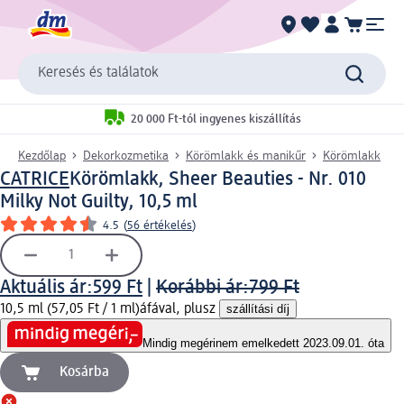
Keresés és találatok
20 000 Ft-tól ingyenes kiszállítás
Kezdőlap
Dekorkozmetika
Körömlakk és manikűr
Körömlakk
CATRICE
Körömlakk, Sheer Beauties - Nr. 010
Milky Not Guilty, 10,5 ml
4.5
(
56 értékelés
)
Aktuális ár:
599 Ft
|
Korábbi ár:
799 Ft
10,5 ml (57,05 Ft / 1 ml)
áfával, plusz
szállítási díj
Mindig megéri
nem emelkedett 2023.09.01. óta
Kosárba