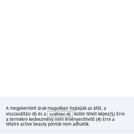
A megjelenített árak magukban foglalják az áfát, a
visszaváltási díj és a
szállítási díj
külön tételt képez
(§) Erre
a termékre kedvezmény nem érvényesíthető.
(#) Erre a
tételre active beauty pontok nem adhatók.