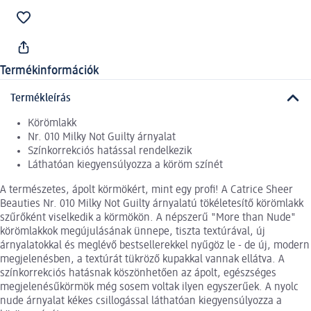
Termékinformációk
Termékleírás
Körömlakk
Nr. 010 Milky Not Guilty árnyalat
Színkorrekciós hatással rendelkezik
Láthatóan kiegyensúlyozza a köröm színét
A természetes, ápolt körmökért, mint egy profi! A Catrice Sheer
Beauties Nr. 010 Milky Not Guilty árnyalatú tökéletesítő körömlakk
szűrőként viselkedik a körmökön. A népszerű "More than Nude"
körömlakkok megújulásának ünnepe, tiszta textúrával, új
árnyalatokkal és meglévő bestsellerekkel nyűgöz le - de új, modern
megjelenésben, a textúrát tükröző kupakkal vannak ellátva. A
színkorrekciós hatásnak köszönhetően az ápolt, egészséges
megjelenésűkörmök még sosem voltak ilyen egyszerűek. A nyolc
nude árnyalat kékes csillogással láthatóan kiegyensúlyozza a