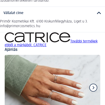
Szobahőmérsékleten tárolandó.
Vállalat címe
Primőr Kozmetikai Kft. 6100 Kiskunfélegyháza, Liget u 3.
info@primorcosmetics.hu
További termékek
ebből a márkából: CATRICE
Ajánlás