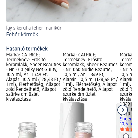
Így sikerül a fehér manikűr
Így
Fehér körmök
Mi
Hasonló termékek
Márka: CATRICE;
Márka: CATRICE;
Márka: C
Terméknév: Erősítő
Terméknév: Erősítő
Termékné
körömlakk, Sheer Beauties
körömlakk, Sheer Beauties
körömlak
- Nr. 010 Milky Not Guilty,
- Nr. 060 Nudie Beautie,
- Nr. 50 
10,5 ml; Ár: 1 349 Ft;
10,5 ml; Ár: 1 349 Ft;
10,5 ml; 
Alapár: 10,5 ml (128,48 Ft /
Alapár: 10,5 ml (128,48 Ft /
Alapár: 1
1 ml); Elérhetőség: Állapot
1 ml); Elérhetőség: Állapot
1 ml); El
zöld Rendelhető, Állapot
zöld Rendelhető, Állapot
zöld Ren
szürke dm üzlet
szürke dm üzlet
szürke d
kiválasztása
kiválasztása
kiválasz
1 349 Ft
10,5 ml (
CATRICE
Sheer Bea
10,5 ml