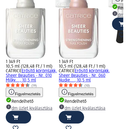
Figy
Rende
dm üz
1 349 Ft
1 349 Ft
10,5 ml (128,48 Ft / 1 ml)
10,5 ml (128,48 Ft / 1 ml)
CATRICE
Erősítő körömlakk,
CATRICE
Erősítő körömlakk,
Sheer Beauties - Nr. 010
Sheer Beauties - Nr. 060
Milky..., 10,5 ml
Nudie..., 10,5 ml
(19)
(10)
Figyelmeztetés
Figyelmeztetés
Rendelhető
Rendelhető
dm üzlet kiválasztása
dm üzlet kiválasztása