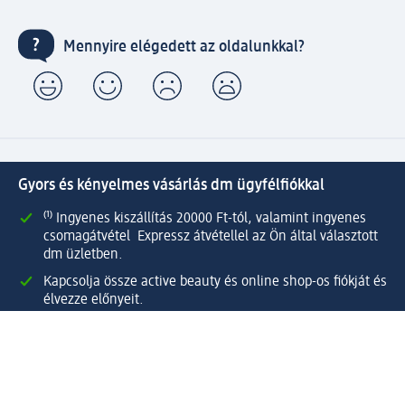
Mennyire elégedett az oldalunkkal?
Gyors és kényelmes vásárlás dm ügyfélfiókkal
⁽¹⁾ Ingyenes kiszállítás 20000 Ft-tól, valamint ingyenes
csomagátvétel Expressz átvétellel az Ön által választott
dm üzletben.
Kapcsolja össze active beauty és online shop-os fiókját és
élvezze előnyeit.
Megrendeléseit egyszerűen és gyorsan kezelheti.
Regisztráljon most!