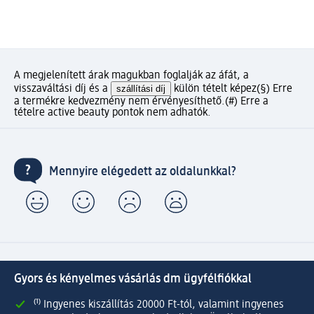
A megjelenített árak magukban foglalják az áfát, a
visszaváltási díj és a
szállítási díj
külön tételt képez
(§) Erre
a termékre kedvezmény nem érvényesíthető.
(#) Erre a
tételre active beauty pontok nem adhatók.
Mennyire elégedett az oldalunkkal?
Gyors és kényelmes vásárlás dm ügyfélfiókkal
⁽¹⁾ Ingyenes kiszállítás 20000 Ft-tól, valamint ingyenes