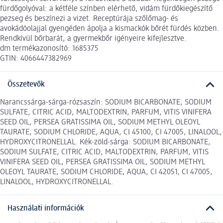
fürdőgolyóval: a kétféle színben elérhető, vidám fürdőkiegészítő
pezseg és beszínezi a vizet. Receptúrája szőlőmag- és
avokádóolajjal gyengéden ápolja a kismackók bőrét fürdés közben.
Rendkívül bőrbarát, a gyermekbőr igényeire kifejlesztve.
dm termékazonosító: 1685375
GTIN: 4066447382969
Összetevők
Narancssárga-sárga-rózsaszín: SODIUM BICARBONATE, SODIUM
SULFATE, CITRIC ACID, MALTODEXTRIN, PARFUM, VITIS VINIFERA
SEED OIL, PERSEA GRATISSIMA OIL, SODIUM METHYL OLEOYL
TAURATE, SODIUM CHLORIDE, AQUA, CI 45100, CI 47005, LINALOOL,
HYDROXYCITRONELLAL. Kék-zöld-sárga: SODIUM BICARBONATE,
SODIUM SULFATE, CITRIC ACID, MALTODEXTRIN, PARFUM, VITIS
VINIFERA SEED OIL, PERSEA GRATISSIMA OIL, SODIUM METHYL
OLEOYL TAURATE, SODIUM CHLORIDE, AQUA, CI 42051, CI 47005,
LINALOOL, HYDROXYCITRONELLAL.
Használati információk