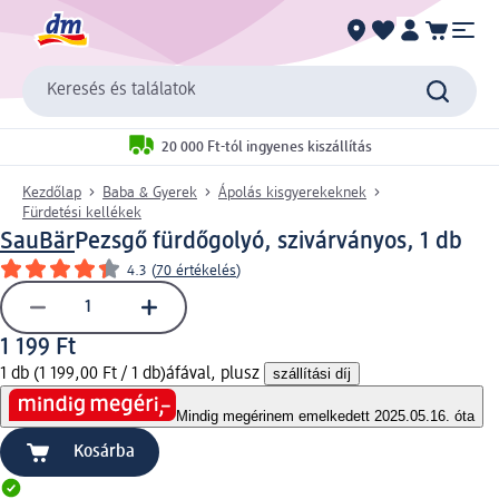
Keresés és találatok
20 000 Ft-tól ingyenes kiszállítás
Kezdőlap
Baba & Gyerek
Ápolás kisgyerekeknek
Fürdetési kellékek
SauBär
Pezsgő fürdőgolyó, szivárványos, 1 db
4.3
(
70 értékelés
)
1 199 Ft
1 db (1 199,00 Ft / 1 db)
áfával, plusz
szállítási díj
Mindig megéri
nem emelkedett 2025.05.16. óta
Kosárba