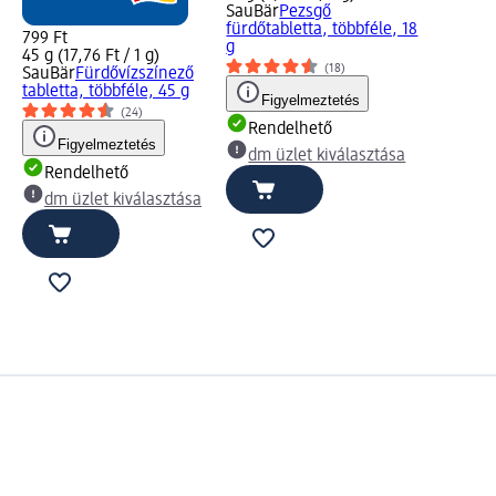
SauBär
Pezsgő
fürdőtabletta, többféle, 18
799 Ft
g
45 g (17,76 Ft / 1 g)
(18)
SauBär
Fürdővízszínező
tabletta, többféle, 45 g
Figyelmeztetés
(24)
Rendelhető
Figyelmeztetés
dm üzlet kiválasztása
Rendelhető
dm üzlet kiválasztása