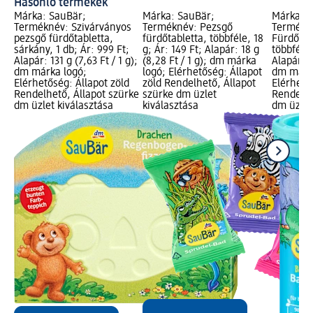
Hasonló termékek
Márka: SauBär;
Márka: SauBär;
Márka: S
Terméknév: Szivárványos
Terméknév: Pezsgő
Termékn
pezsgő fürdőtabletta,
fürdőtabletta, többféle, 18
Fürdővíz
sárkány, 1 db; Ár: 999 Ft;
g; Ár: 149 Ft; Alapár: 18 g
többféle,
Alapár: 131 g (7,63 Ft / 1 g);
(8,28 Ft / 1 g); dm márka
Alapár: 4
dm márka logó;
logó; Elérhetőség: Állapot
dm márk
Elérhetőség: Állapot zöld
zöld Rendelhető, Állapot
Elérhető
Rendelhető, Állapot szürke
szürke dm üzlet
Rendelhe
dm üzlet kiválasztása
kiválasztása
dm üzlet