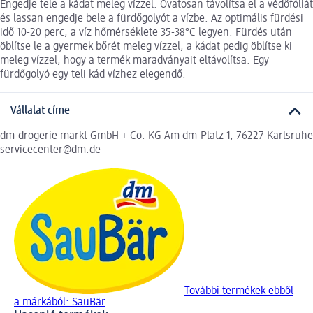
Engedje tele a kádat meleg vízzel. Óvatosan távolítsa el a védőfóliát
és lassan engedje bele a fürdőgolyót a vízbe. Az optimális fürdési
idő 10-20 perc, a víz hőmérséklete 35-38°C legyen. Fürdés után
öblítse le a gyermek bőrét meleg vízzel, a kádat pedig öblítse ki
meleg vízzel, hogy a termék maradványait eltávolítsa. Egy
fürdőgolyó egy teli kád vízhez elegendő.
Vállalat címe
dm-drogerie markt GmbH + Co. KG Am dm-Platz 1, 76227 Karlsruhe
servicecenter@dm.de
További termékek ebből
a márkából: SauBär