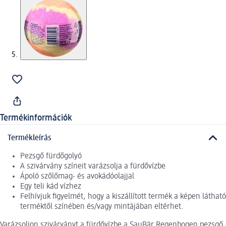
Termékinformációk
Termékleírás
Pezsgő fürdőgolyó
A szivárvány színeit varázsolja a fürdővízbe
Ápoló szőlőmag- és avokádóolajjal
Egy teli kád vízhez
Felhívjuk figyelmét, hogy a kiszállított termék a képen látható
terméktől színében és/vagy mintájában eltérhet.
Varázsoljon szivárványt a fürdővízbe a SauBär Regenbogen pezsgő