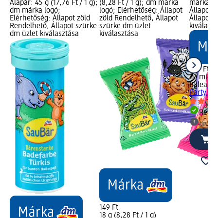
Alapár: 45 g (17,76 Ft / 1 g);
(8,28 Ft / 1 g); dm márka
márka lo
dm márka logó;
logó; Elérhetőség: Állapot
Állapot 
Elérhetőség: Állapot zöld
zöld Rendelhető, Állapot
Állapot 
Rendelhető, Állapot szürke
szürke dm üzlet
kiválasz
dm üzlet kiválasztása
kiválasztása
479 Ft
40 ml (11
Balea
Ha
Party, 4
Rende
dm üz
149 Ft
18 g (8,28 Ft / 1 g)