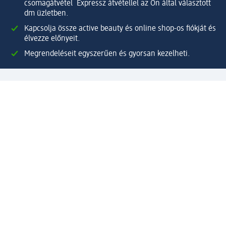
csomagátvétel Expressz átvétellel az Ön által választott
dm üzletben.
Kapcsolja össze active beauty és online shop-os fiókját és
élvezze előnyeit.
Megrendeléseit egyszerűen és gyorsan kezelheti.
Regisztráljon most!
Kérdések és válaszok
Szolgáltatások
Ügyfélszolgálat
Fizetési lehetőségek
Szállítási és átvételi lehetőségek
Visszaküldés, visszatérítés
Hibás termék reklamáció
Csomagkövetés
Vállalatról