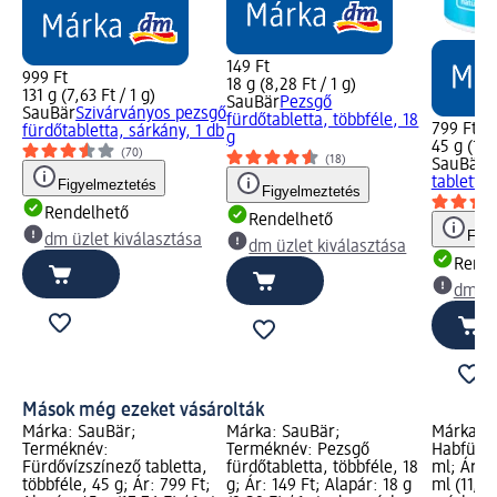
149 Ft
999 Ft
18 g (8,28 Ft / 1 g)
131 g (7,63 Ft / 1 g)
SauBär
Pezsgő
SauBär
Szivárványos pezsgő
fürdőtabletta, többféle, 18
799 Ft
fürdőtabletta, sárkány, 1 db
g
45 g (17,7
(70)
(18)
SauBär
F
tabletta,
Figyelmeztetés
Figyelmeztetés
Rendelhető
Rendelhető
Figy
dm üzlet kiválasztása
dm üzlet kiválasztása
Rende
dm üz
Mások még ezeket vásárolták
Márka: SauBär;
Márka: SauBär;
Márka: B
Terméknév:
Terméknév: Pezsgő
Habfürdő
Fürdővízszínező tabletta,
fürdőtabletta, többféle, 18
ml; Ár: 4
többféle, 45 g; Ár: 799 Ft;
g; Ár: 149 Ft; Alapár: 18 g
ml (11,98