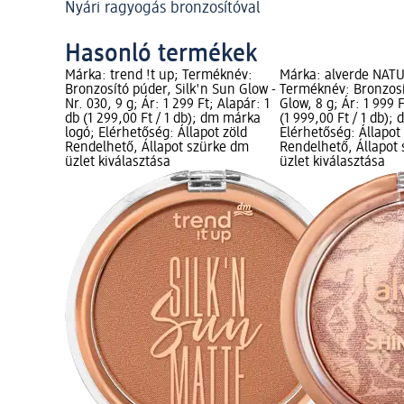
Nyári ragyogás bronzosítóval
Hasonló termékek
Márka: trend !t up; Terméknév:
Márka: alverde NAT
Bronzosító púder, Silk'n Sun Glow -
Terméknév: Bronzosí
Nr. 030, 9 g; Ár: 1 299 Ft; Alapár: 1
Glow, 8 g; Ár: 1 999 F
db (1 299,00 Ft / 1 db); dm márka
(1 999,00 Ft / 1 db);
logó; Elérhetőség: Állapot zöld
Elérhetőség: Állapot
Rendelhető, Állapot szürke dm
Rendelhető, Állapot
üzlet kiválasztása
üzlet kiválasztása