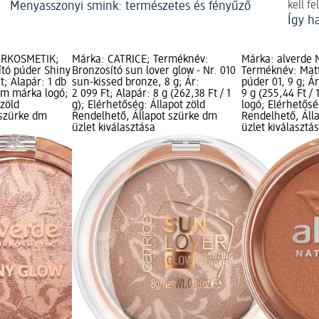
Menyasszonyi smink: természetes és fényűző
kell fe
Így h
URKOSMETIK;
Márka: CATRICE; Terméknév:
Márka: alverde
tó púder Shiny
Bronzosító sun lover glow - Nr. 010
Terméknév: Matt
t; Alapár: 1 db
sun-kissed bronze, 8 g; Ár:
púder 01, 9 g; Ár
 dm márka logó;
2 099 Ft; Alapár: 8 g (262,38 Ft / 1
9 g (255,44 Ft /
 zöld
g); Elérhetőség: Állapot zöld
logó; Elérhetősé
 szürke dm
Rendelhető, Állapot szürke dm
Rendelhető, Áll
üzlet kiválasztása
üzlet kiválasztá