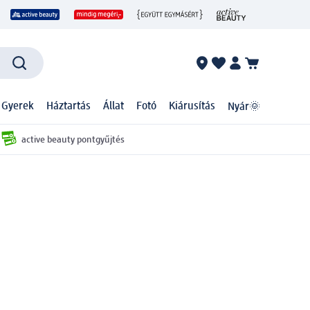
 Gyerek
Háztartás
Állat
Fotó
Kiárusítás
Nyár🌞
active beauty pontgyűjtés