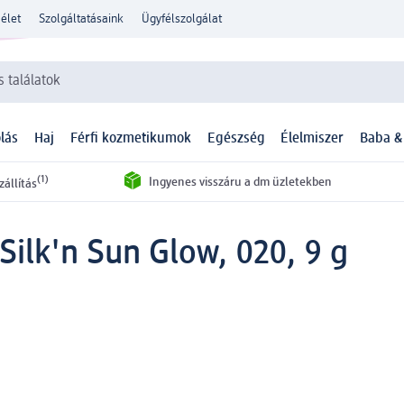
élet
Szolgáltatásaink
Ügyfélszolgálat
 találatok
lás
Haj
Férfi kozmetikumok
Egészség
Élelmiszer
Baba &
(1)
Ingyenes visszáru a dm üzletekben
zállítás
Silk'n Sun Glow, 020, 9 g