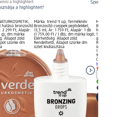
lvinni a highlightert.
Szemtelen sz
asználja a highlightert!
 NATURKOSMETIK;
Márka: trend !t up; Terméknév:
Márka: CAT
 hatású bronzosító
Bronzosító cseppek peptidekkel,
Bronzosító s
: 2 299 Ft; Alapár:
13,5 ml; Ár: 1 759 Ft; Alapár: 1 db
Nr. 035 Univ
 1 g); dm márka
(1 759,00 Ft / 1 db); dm márka logó;
1 749 Ft; Ala
g: Állapot zöld
Elérhetőség: Állapot zöld
g); Elérhető
apot szürke dm
Rendelhető, Állapot szürke dm
Rendelhető,
sa
üzlet kiválasztása
üzlet kivála
1 749 Ft
9,5 g (184,11
CATRICE
Bro
vízálló - Nr.
Figyelm
Rendelh
dm üzlet