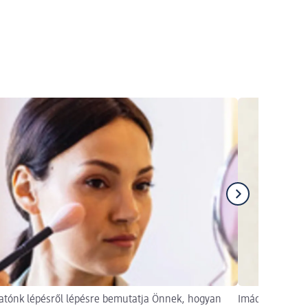
tónk lépésről lépésre bemutatja Önnek, hogyan
Imádjuk a szepl