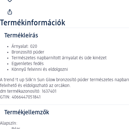
Termékinformációk
Termékleírás
Árnyalat: 020
Bronzosító púder
Természetes napbarnított árnyalat és üde kinézet
Egyenletes fedés
Könnyű felvinni és eldolgozni
A trend !t up Silk'n Sun Glow bronzosító púder természetes napbar
felvihető és eldolgozható az orcákon.
dm termékazonosító: 1637401
GTIN: 4066447051841
Termékjellemzők
Alapszín: