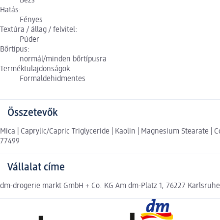
Bézs
Hatás:
Fényes
Textúra / állag / felvitel:
Púder
Bőrtípus:
normál/minden bőrtípusra
Terméktulajdonságok:
Formaldehidmentes
Összetevők
Mica | Caprylic/Capric Triglyceride | Kaolin | Magnesium Stearate | Co
77499
Vállalat címe
dm-drogerie markt GmbH + Co. KG Am dm-Platz 1, 76227 Karlsruh