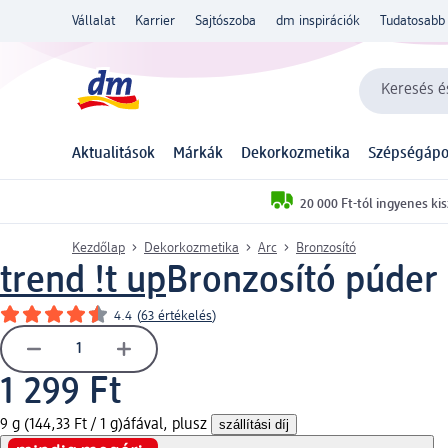
Vállalat
Karrier
Sajtószoba
dm inspirációk
Tudatosabb 
Keresés és
Aktualitások
Márkák
Dekorkozmetika
Szépségápo
20 000 Ft-tól ingyenes kis
Kezdőlap
Dekorkozmetika
Arc
Bronzosító
trend !t up
Bronzosító púder 
4.4
(
63 értékelés
)
1 299 Ft
9 g (144,33 Ft / 1 g)
áfával, plusz
szállítási díj