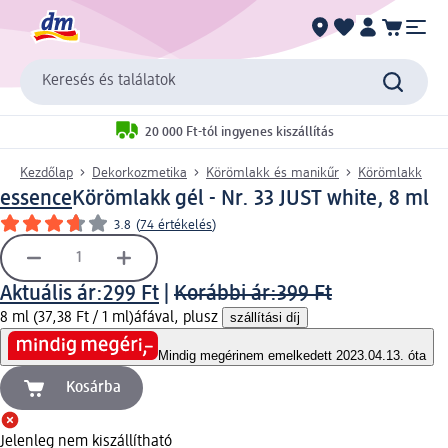
Keresés és találatok
20 000 Ft-tól ingyenes kiszállítás
Kezdőlap
Dekorkozmetika
Körömlakk és manikűr
Körömlakk
essence
Körömlakk gél - Nr. 33 JUST white, 8 ml
3.8
(
74 értékelés
)
Aktuális ár:
299 Ft
|
Korábbi ár:
399 Ft
8 ml (37,38 Ft / 1 ml)
áfával, plusz
szállítási díj
Mindig megéri
nem emelkedett 2023.04.13. óta
Kosárba
Jelenleg nem kiszállítható