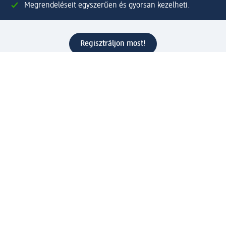
Megrendeléseit egyszerűen és gyorsan kezelheti.
Regisztráljon most!
Kérdések és válaszok
Szolgáltatások
Ügyfélszolgálat
Fizetési lehetőségek
Szállítási és átvételi lehetőségek
Visszaküldés, visszatérítés
Hibás termék reklamáció
Csomagkövetés
Vállalatról
Vállalat
Vállalati felelősségvállalás
Karrier
Sajtószoba
Díjaink
Támogatási stratégia
Kiemelt kategóriáink