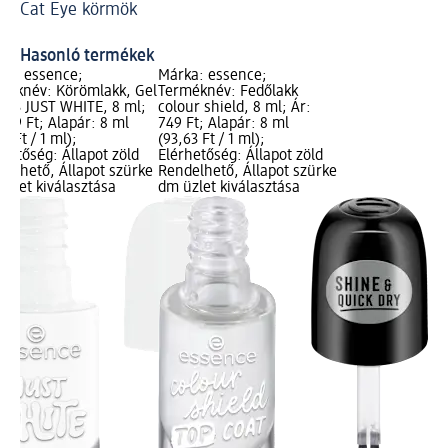
Cat Eye körmök
Fé
Hasonló termékek
ka: essence;
Márka: essence;
méknév: Körömlakk, Gel
Terméknév: Fedőlakk
r. 33 JUST WHITE, 8 ml;
colour shield, 8 ml; Ár:
649 Ft; Alapár: 8 ml
749 Ft; Alapár: 8 ml
13 Ft / 1 ml);
(93,63 Ft / 1 ml);
rhetőség: Állapot zöld
Elérhetőség: Állapot zöld
delhető, Állapot szürke
Rendelhető, Állapot szürke
üzlet kiválasztása
dm üzlet kiválasztása