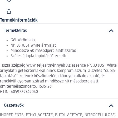
Termékinformációk
Termékleírás
Gél körömlakk
Nr. 33 JUST white árnyalat
Mindössze 40 másodperc alatt szárad
Széles "dupla tapintású" ecsettel
Tiszta szépség WOW teljesítménnyel! Az essence Nr. 33 JUST white
árnyalatú gél körömlakkal nincs kompromisszum: a széles "dupla
tapintású" kefének köszönhetően könnyen alkalmazható, és
rendkívül gyorsan szárad mindössze 40 másodperc alatt.
dm termékazonosító: 1636126
GTIN: 4059729349040
Összetevők
INGREDIENTS: ETHYL ACETATE, BUTYL ACETATE, NITROCELLULOSE,