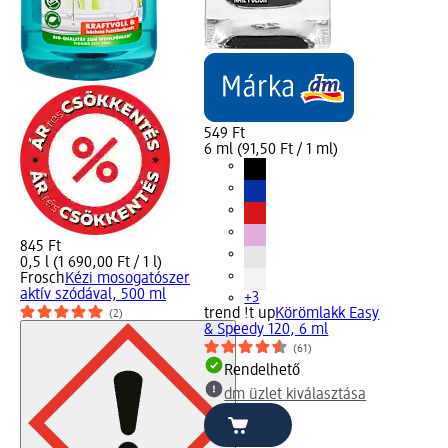
549 Ft
6 ml (91,50 Ft / 1 ml)
845 Ft
0,5 l (1 690,00 Ft / 1 l)
Frosch
Kézi mosogatószer
aktív szódával, 500 ml
+3
trend !t up
Körömlakk Easy
(2)
& Speedy 120, 6 ml
(61)
Rendelhető
dm üzlet kiválasztása