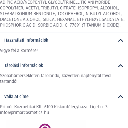
ADIPIC ACID/NEOPENTYL GLYCOL/TRIMELLITIC ANHYDRIDE
COPOLYMER, ACETYL TRIBUTYL CITRATE, ISOPROPYL ALCOHOL,
STEARALKONIUM BENTONITE, TOCOPHEROL, N-BUTYL ALCOHOL,
DIACETONE ALCOHOL, SILICA, HEXANAL, ETHYLHEXYL SALICYLATE,
PHOSPHORIC ACID, SORBIC ACID, CI 77891 (TITANIUM DIOXIDE).
Használati információk
Vigye fel a körmére!
Tárolási információk
Szobahőmérsékleten tárolandó, közvetlen napfénytől távol
tartandó!
Vállalat címe
Primőr Kozmetikai Kft. 6100 Kiskunfélegyháza, Liget u. 3.
info@primorcosmetics.hu