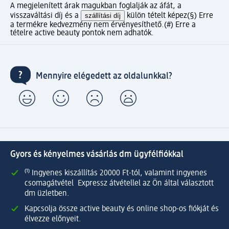
A megjelenített árak magukban foglalják az áfát, a
visszaváltási díj és a
szállítási díj
külön tételt képez
(§) Erre
a termékre kedvezmény nem érvényesíthető.
(#) Erre a
tételre active beauty pontok nem adhatók.
Mennyire elégedett az oldalunkkal?
Gyors és kényelmes vásárlás dm ügyfélfiókkal
⁽¹⁾ Ingyenes kiszállítás 20000 Ft-tól, valamint ingyenes
csomagátvétel Expressz átvétellel az Ön által választott
dm üzletben.
Kapcsolja össze active beauty és online shop-os fiókját és
élvezze előnyeit.