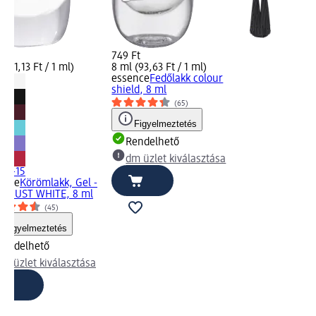
 Ft
749 Ft
 (81,13 Ft / 1 ml)
8 ml (93,63 Ft / 1 ml)
essence
Fedőlakk colour
shield, 8 ml
(65)
Figyelmeztetés
Rendelhető
dm üzlet kiválasztása
+15
ence
Körömlakk, Gel -
 33 JUST WHITE, 8 ml
(45)
Figyelmeztetés
Rendelhető
dm üzlet kiválasztása