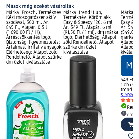
Mások még ezeket vásárolták
Márka: Frosch; Terméknév:
Márka: trend !t up;
Márka: t
Kézi mosogatószer aktív
Terméknév: Körömlakk
Termékn
szódával, 500 ml; Ár:
Easy & Speedy 120, 6 ml;
Easy & S
845 Ft; Alapár: 0,5 l
Ár: 549 Ft; Alapár: 6 ml
Ár: 549 F
(1 690,00 Ft / 1 l);
(91,50 Ft / 1 ml); dm márka
(549,00 F
Árréscsökkentés logó;
logó; Elérhetőség: Állapot
márka lo
Biztonsági figyelmeztetés:
zöld Rendelhető, Állapot
Állapot 
Ártalmas, irritatív anyagok;
szürke dm üzlet
Állapot 
Elérhetőség: Állapot zöld
kiválasztása
kiválasz
Rendelhető, Állapot szürke
dm üzlet kiválasztása
549 Ft
1 db (549
trend !t 
& Speedy
Rende
dm üz