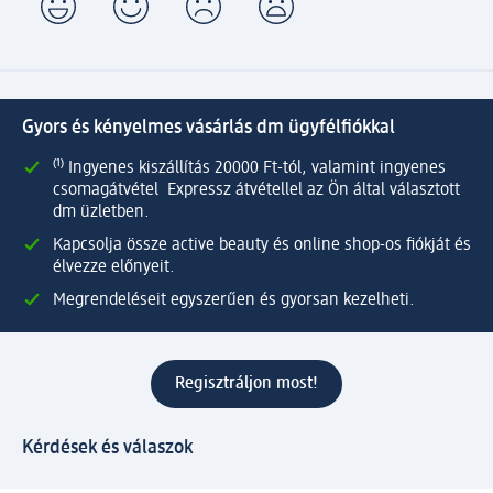
Gyors és kényelmes vásárlás dm ügyfélfiókkal
⁽¹⁾ Ingyenes kiszállítás 20000 Ft-tól, valamint ingyenes
csomagátvétel Expressz átvétellel az Ön által választott
dm üzletben.
Kapcsolja össze active beauty és online shop-os fiókját és
élvezze előnyeit.
Megrendeléseit egyszerűen és gyorsan kezelheti.
Regisztráljon most!
Kérdések és válaszok