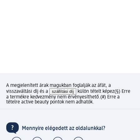
A megjelenített árak magukban foglalják az áfát, a
visszaváltási díj és a
szállítási díj
külön tételt képez
(§) Erre
a termékre kedvezmény nem érvényesíthető.
(#) Erre a
tételre active beauty pontok nem adhatók.
Mennyire elégedett az oldalunkkal?