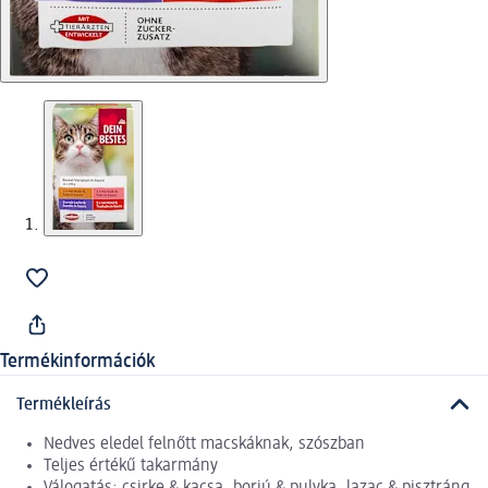
Termékinformációk
Termékleírás
Nedves eledel felnőtt macskáknak, szószban
Teljes értékű takarmány
Válogatás: csirke & kacsa, borjú & pulyka, lazac & pisztráng,