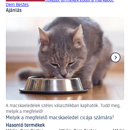
További termékek ebből a márkából:
Dein Bestes
Ajánlás
A macskaeledelek széles választékban kaphatók. Tudd meg,
Így
melyik a megfelelő!
Ti
Melyik a megfelelő macskaeledel cicája számára?
Hasonló termékek