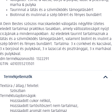
marha & pulyka
Taurinnal a látás és a szívműködés támogatásáért
Biotinnal és inulinnal a szép bőrért és fényes bundáért
A Dein Bestes szószos macskaeledel-válogatás négyféle ízletes
eledelt tartalmaz praktikus tasakban, amely változatosságot nyújt
cicájának a mindennapokban. Az eledelek taurint tartalmaznak a
látás és a szívműködés támogatásáért, valamint biotint és inulint a
szép bőrért és fényes bundáért. Tartalma: 3 x csirkével és kacsával,
3 x borjúval és pulykával, 3 x lazaccal és pisztránggal, 3 x marhával
és pulykával.
dm termékazonosító: 1322291
GTIN: 4010355213501
Termékjellemzők
Textúra / állag / felvitel:
Szószban
Terméktulajdonságok:
Hozzáadott cukor nélkül,
Hozzáadott tartósítószert nem tartalmaz,
Hozzáadott aromát nem tartalmaz