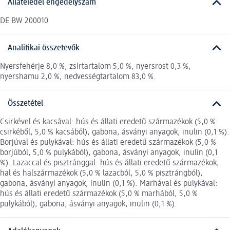
Állateledel engedélyszám
DE BW 200010
Analitikai összetevők
Nyersfehérje 8,0 %, zsírtartalom 5,0 %, nyersrost 0,3 %,
nyershamu 2,0 %, nedvességtartalom 83,0 %.
Összetétel
Csirkével és kacsával: hús és állati eredetű származékok (5,0 %
csirkéből, 5,0 % kacsából), gabona, ásványi anyagok, inulin (0,1 %).
Borjúval és pulykával: hús és állati eredetű származékok (5,0 %
borjúból, 5,0 % pulykából), gabona, ásványi anyagok, inulin (0,1
%). Lazaccal és pisztránggal: hús és állati eredetű származékok,
hal és halszármazékok (5,0 % lazacból, 5,0 % pisztrángból),
gabona, ásványi anyagok, inulin (0,1 %). Marhával és pulykával:
hús és állati eredetű származékok (5,0 % marhából, 5,0 %
pulykából), gabona, ásványi anyagok, inulin (0,1 %).