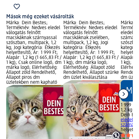
Mások még ezeket vásárolták
Márka: Dein Bestes;
Márka: Dein Bestes;
Márka: D
Terméknév: Nedves eledel
Terméknév: Nedves eledel
Termékné
válogatás felnőtt
válogatás felnőtt
eledel f
macskáknak szárnyassal
macskáknak zselében,
számára,
szószban, multipack, 1,2
multipack, 1,2 kg; Jogi
szószban,
kg; Jogi kategória: Étkezés
kategória: Étkezés
kategóri
helyettesítő; Ár: 1 999 Ft;
helyettesítő; Ár: 1 999 Ft;
helyettes
Alapár: 1,2 kg (1 665,83 Ft /
Alapár: 1,2 kg (1 665,83 Ft /
Alapár: 1
1 kg); Csak online logó, dm
1 kg); dm márka logó;
1 kg); d
márka logó; Elérhetőség:
Elérhetőség: Állapot zöld
Elérhető
Állapot zöld Rendelhető,
Rendelhető, Állapot szürke
Rendelhe
Állapot piros dm
dm üzlet kiválasztása
dm üzlet
üzletekben nem kapható
1 999 Ft
1,2 kg (1 
Dein Bes
eledel f
számára,
helyettes