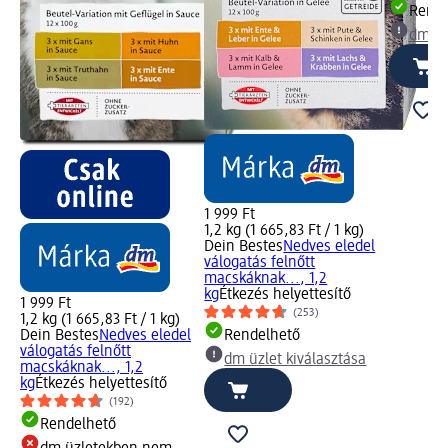
Rende
dm üz
1 999 Ft
1,2 kg (1 665,83 Ft / 1 kg)
Dein Bestes
Nedves eledel
válogatás felnőtt
macskáknak..., 1,2
kg
Étkezés helyettesítő
1 999 Ft
(253)
1,2 kg (1 665,83 Ft / 1 kg)
Dein Bestes
Nedves eledel
Rendelhető
válogatás felnőtt
dm üzlet kiválasztása
macskáknak..., 1,2
kg
Étkezés helyettesítő
(192)
Rendelhető