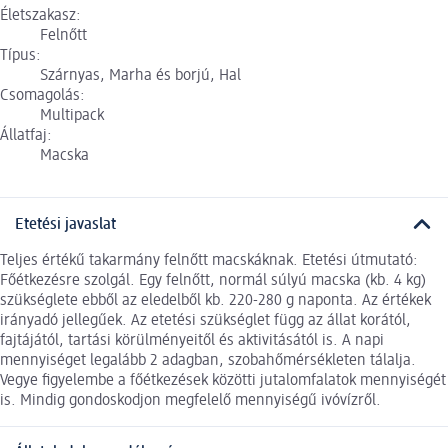
Életszakasz:
Felnőtt
Típus:
Szárnyas, Marha és borjú, Hal
Csomagolás:
Multipack
Állatfaj:
Macska
Etetési javaslat
Teljes értékű takarmány felnőtt macskáknak. Etetési útmutató:
Főétkezésre szolgál. Egy felnőtt, normál súlyú macska (kb. 4 kg)
szükséglete ebből az eledelből kb. 220-280 g naponta. Az értékek
irányadó jellegűek. Az etetési szükséglet függ az állat korától,
fajtájától, tartási körülményeitől és aktivitásától is. A napi
mennyiséget legalább 2 adagban, szobahőmérsékleten tálalja.
Vegye figyelembe a főétkezések közötti jutalomfalatok mennyiségét
is. Mindig gondoskodjon megfelelő mennyiségű ivóvízről.