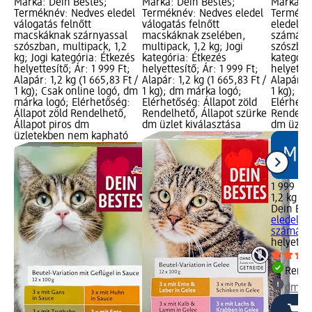
Márka: Dein Bestes;
Márka: Dein Bestes;
Márka: D
Terméknév: Nedves eledel
Terméknév: Nedves eledel
Termékné
válogatás felnőtt
válogatás felnőtt
eledel f
macskáknak szárnyassal
macskáknak zselében,
számára,
szószban, multipack, 1,2
multipack, 1,2 kg; Jogi
szószban,
kg; Jogi kategória: Étkezés
kategória: Étkezés
kategóri
helyettesítő; Ár: 1 999 Ft;
helyettesítő; Ár: 1 999 Ft;
helyettes
Alapár: 1,2 kg (1 665,83 Ft /
Alapár: 1,2 kg (1 665,83 Ft /
Alapár: 1
1 kg); Csak online logó, dm
1 kg); dm márka logó;
1 kg); d
márka logó; Elérhetőség:
Elérhetőség: Állapot zöld
Elérhető
Állapot zöld Rendelhető,
Rendelhető, Állapot szürke
Rendelhe
Állapot piros dm
dm üzlet kiválasztása
dm üzlet
üzletekben nem kapható
1 999 Ft
1,2 kg (1 
Dein Bes
eledel f
számára,
helyettes
Rende
dm üz