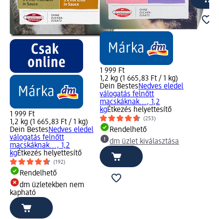
1 999 Ft
1,2 kg (1 665,83 Ft / 1 kg)
Dein Bestes
Nedves eledel
válogatás felnőtt
macskáknak..., 1,2
kg
Étkezés helyettesítő
1 999 Ft
(253)
1,2 kg (1 665,83 Ft / 1 kg)
Dein Bestes
Nedves eledel
Rendelhető
válogatás felnőtt
dm üzlet kiválasztása
macskáknak..., 1,2
kg
Étkezés helyettesítő
(192)
Rendelhető
dm üzletekben nem
kapható