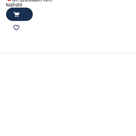
dm üzletekben nem
kapható