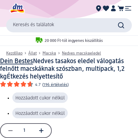
Keresés és találatok
20 000 Ft-tól ingyenes kiszállítás
Kezdőlap
Állat
Macska
Nedves macskaeledel
Dein Bestes
Nedves tasakos eledel válogatás
felnőtt macskáknak szószban, multipack, 1,2
kg
Étkezés helyettesítő
4.7
(
196 értékelés
)
Hozzáadott cukor nélkül
Hozzáadott cukor nélkül