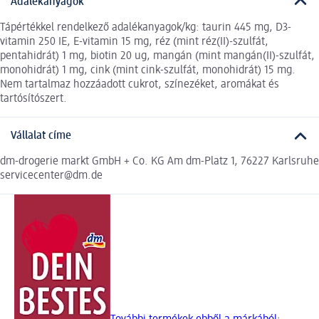
Adalékanyagok
Tápértékkel rendelkező adalékanyagok/kg: taurin 445 mg, D3-
vitamin 250 IE, E-vitamin 15 mg, réz (mint réz(II)-szulfát,
pentahidrát) 1 mg, biotin 20 ug, mangán (mint mangán(II)-szulfát,
monohidrát) 1 mg, cink (mint cink-szulfát, monohidrát) 15 mg.
Nem tartalmaz hozzáadott cukrot, színezéket, aromákat és
tartósítószert.
Vállalat címe
dm-drogerie markt GmbH + Co. KG Am dm-Platz 1, 76227 Karlsruhe
servicecenter@dm.de