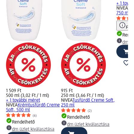
+ 1 tová
NIVEA
Tus
750 ml
Figy
Rende
dm üz
1 509 Ft
915 Ft
500 ml (3,02 Ft / 1 ml)
250 ml (3,66 Ft / 1 ml)
+ 1 további méret
NIVEA
Tusfürdő Creme Soft,
NIVEA
Krémtusfürdő Creme
250 ml
Soft, 500 ml
(2)
(6)
Rendelhető
Rendelhető
dm üzlet kiválasztása
dm üzlet kiválasztása