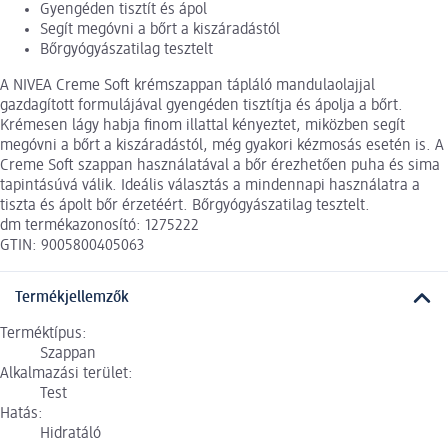
Gyengéden tisztít és ápol
Segít megóvni a bőrt a kiszáradástól
Bőrgyógyászatilag tesztelt
A NIVEA Creme Soft krémszappan tápláló mandulaolajjal
gazdagított formulájával gyengéden tisztítja és ápolja a bőrt.
Krémesen lágy habja finom illattal kényeztet, miközben segít
megóvni a bőrt a kiszáradástól, még gyakori kézmosás esetén is. A
Creme Soft szappan használatával a bőr érezhetően puha és sima
tapintásúvá válik. Ideális választás a mindennapi használatra a
tiszta és ápolt bőr érzetéért. Bőrgyógyászatilag tesztelt.
dm termékazonosító: 1275222
GTIN: 9005800405063
Termékjellemzők
Terméktípus:
Szappan
Alkalmazási terület:
Test
Hatás:
Hidratáló