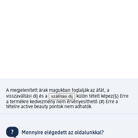
A megjelenített árak magukban foglalják az áfát, a
visszaváltási díj és a
szállítási díj
külön tételt képez
(§) Erre
a termékre kedvezmény nem érvényesíthető.
(#) Erre a
tételre active beauty pontok nem adhatók.
Mennyire elégedett az oldalunkkal?