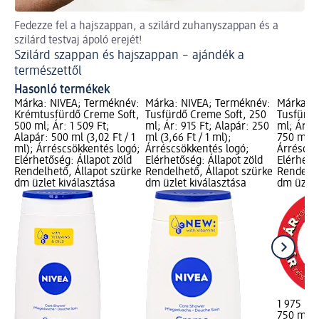
Fedezze fel a hajszappan, a szilárd zuhanyszappan és a
Csi
szilárd testvaj ápoló erejét!
Le
Szilárd szappan és hajszappan – ajándék a
természettől
Hasonló termékek
Márka: NIVEA; Terméknév:
Márka: NIVEA; Terméknév:
Márka: N
Krémtusfürdő Creme Soft,
Tusfürdő Creme Soft, 250
Tusfürdő
500 ml; Ár: 1 509 Ft;
ml; Ár: 915 Ft; Alapár: 250
ml; Ár: 1
Alapár: 500 ml (3,02 Ft / 1
ml (3,66 Ft / 1 ml);
750 ml (2
ml); Árréscsökkentés logó;
Árréscsökkentés logó;
Árréscsö
Elérhetőség: Állapot zöld
Elérhetőség: Állapot zöld
Elérhető
Rendelhető, Állapot szürke
Rendelhető, Állapot szürke
Rendelhe
dm üzlet kiválasztása
dm üzlet kiválasztása
dm üzlet
1 975 Ft
750 ml (2