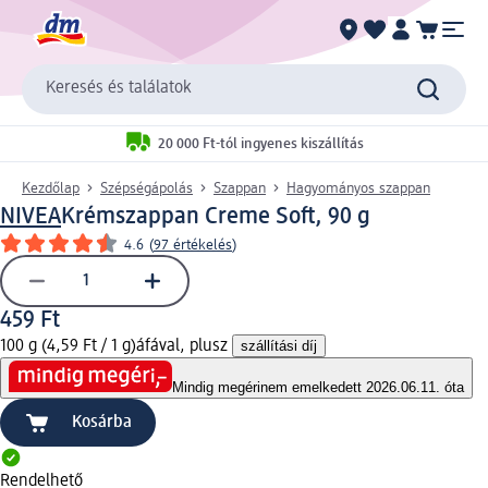
Keresés és találatok
20 000 Ft-tól ingyenes kiszállítás
Kezdőlap
Szépségápolás
Szappan
Hagyományos szappan
NIVEA
Krémszappan Creme Soft, 90 g
4.6
(
97 értékelés
)
459 Ft
100 g (4,59 Ft / 1 g)
áfával, plusz
szállítási díj
Mindig megéri
nem emelkedett 2026.06.11. óta
Kosárba
Rendelhető