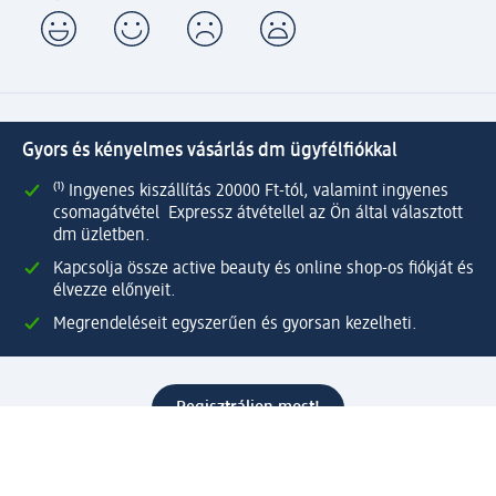
Gyors és kényelmes vásárlás dm ügyfélfiókkal
⁽¹⁾ Ingyenes kiszállítás 20000 Ft-tól, valamint ingyenes
csomagátvétel Expressz átvétellel az Ön által választott
dm üzletben.
Kapcsolja össze active beauty és online shop-os fiókját és
élvezze előnyeit.
Megrendeléseit egyszerűen és gyorsan kezelheti.
Regisztráljon most!
Kérdések és válaszok