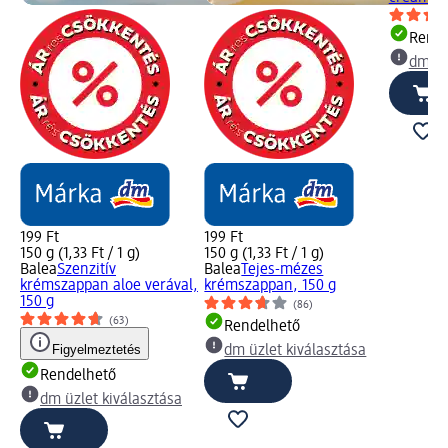
Rende
dm üz
199 Ft
199 Ft
150 g (1,33 Ft / 1 g)
150 g (1,33 Ft / 1 g)
Balea
Szenzitív
Balea
Tejes-mézes
krémszappan aloe verával,
krémszappan, 150 g
150 g
(86)
(63)
Rendelhető
Figyelmeztetés
dm üzlet kiválasztása
Rendelhető
dm üzlet kiválasztása