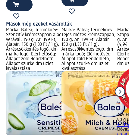
Mások még ezeket vásárolták
Márka: Balea; Terméknév:
Márka: Balea; Terméknév:
Márka: D
Szenzitív krémszappan aloe
Tejes-mézes krémszappan,
Szappan 
verával, 150 g; Ár: 199 Ft;
150 g; Ár: 199 Ft; Alapár:
g; Ár: 44
Alapár: 150 g (1,33 Ft / 1 g);
150 g (1,33 Ft / 1 g);
(4,94 Ft /
Árréscsökkentés logó, dm
Árréscsökkentés logó, dm
Árréscsö
márka logó; Elérhetőség:
márka logó; Elérhetőség:
Elérhető
Állapot zöld Rendelhető,
Állapot zöld Rendelhető,
Rendelhe
Állapot szürke dm üzlet
Állapot szürke dm üzlet
dm üzlet
kiválasztása
kiválasztása
445 Ft
90 g (4,9
+ 1 tová
Dove
Sza
cream, 9