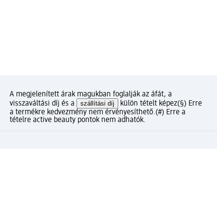
A megjelenített árak magukban foglalják az áfát, a
visszaváltási díj és a
szállítási díj
külön tételt képez
(§) Erre
a termékre kedvezmény nem érvényesíthető.
(#) Erre a
tételre active beauty pontok nem adhatók.
Mennyire elégedett az oldalunkkal?