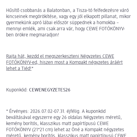
Hűsítő csobbanás a Balatonban, a Tisza-tó felfedezésre váró
kincseinek megörökítése, vagy egy jól elkapott pillanat, mikor
gyermekünk apró lábai először süppednek a homokba –
mennyi emlék, ami csak arra vár, hogy CEWE FOTÓKÖNYV-
ben örökre megmaradjon!
Rajta hát, kezdd el megszerkeszteni Négyzetes CEWE
FOTÓKÖNYV-ed, hiszen most a Kompakt négyzetes áráért
lehet a Tiéd!
*
Kuponkód:
CEWENEGYZETES26
* Érvényes: 2026.07.02-07.31. éjfélig. A kuponkód
beváltásával egyszerre egy 26 oldalas Négyzetes méretű,
kemény borítós, klasszikus matt papírtípusú CEWE
FOTÓKÖNYV (21*21 cm) lehet az Öné a Kompakt négyzetes
méretű, kemény borítós, klasszikus matt papírtípusú CEWE