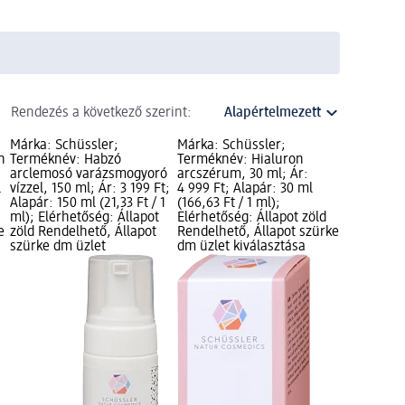
Rendezés a következő szerint:
Márka: Schüssler;
Márka: Schüssler;
n
Terméknév: Habzó
Terméknév: Hialuron
arclemosó varázsmogyoró
arcszérum, 30 ml; Ár:
l
vízzel, 150 ml; Ár: 3 199 Ft;
4 999 Ft; Alapár: 30 ml
Alapár: 150 ml (21,33 Ft / 1
(166,63 Ft / 1 ml);
ml); Elérhetőség: Állapot
Elérhetőség: Állapot zöld
e
zöld Rendelhető, Állapot
Rendelhető, Állapot szürke
szürke dm üzlet
dm üzlet kiválasztása