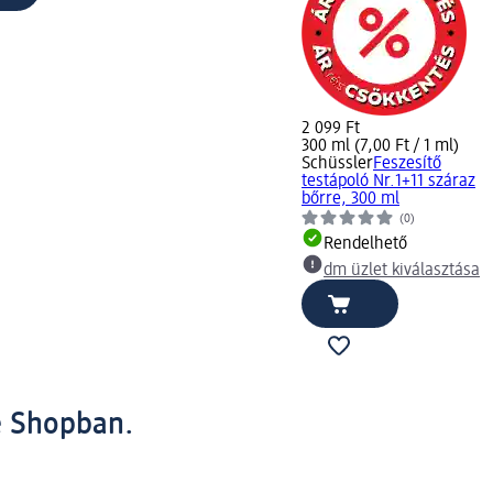
2 099 Ft
300 ml (7,00 Ft / 1 ml)
Schüssler
Feszesítő
testápoló Nr.1+11 száraz
bőrre, 300 ml
(0)
Rendelhető
dm üzlet kiválasztása
e Shopban.