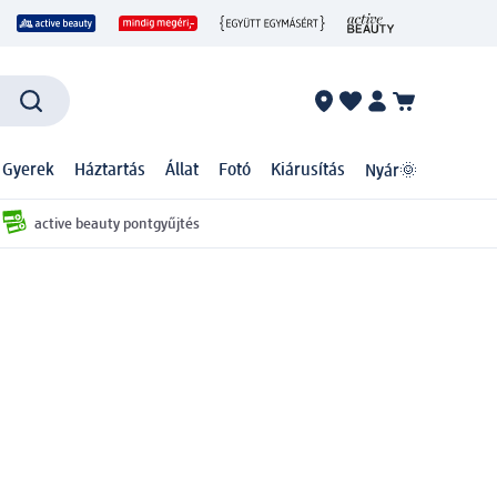
 Gyerek
Háztartás
Állat
Fotó
Kiárusítás
Nyár🌞
active beauty pontgyűjtés