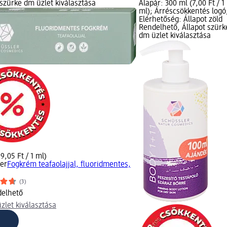
 szürke dm üzlet kiválasztása
Alapár: 300 ml (7,00 Ft / 1
ml); Árréscsökkentés logó
Elérhetőség: Állapot zöld
Rendelhető, Állapot szürk
dm üzlet kiválasztása
9,05 Ft / 1 ml)
er
Fogkrém teafaolajjal, fluoridmentes,
(3)
elhető
zlet kiválasztása