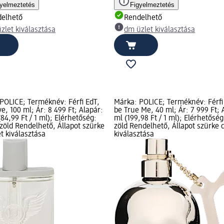
gyelmeztetés
Figyelmeztetés
elhető
Rendelhető
zlet kiválasztása
dm üzlet kiválasztása
POLICE; Terméknév: Férfi EdT,
Márka: POLICE; Terméknév: Férfi
e, 100 ml; Ár: 8 499 Ft; Alapár:
be True Me, 40 ml; Ár: 7 999 Ft; 
(84,99 Ft / 1 ml); Elérhetőség:
ml (199,98 Ft / 1 ml); Elérhetőség
 zöld Rendelhető, Állapot szürke
zöld Rendelhető, Állapot szürke 
t kiválasztása
kiválasztása