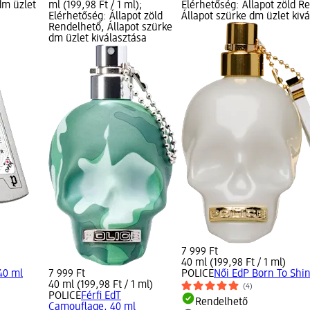
dm üzlet
ml (199,98 Ft / 1 ml);
Elérhetőség: Állapot zöld R
Elérhetőség: Állapot zöld
Állapot szürke dm üzlet kiv
Rendelhető, Állapot szürke
dm üzlet kiválasztása
7 999 Ft
40 ml (199,98 Ft / 1 ml)
40 ml
7 999 Ft
POLICE
Női EdP Born To Shin
40 ml (199,98 Ft / 1 ml)
(4)
POLICE
Férfi EdT
Rendelhető
Camouflage, 40 ml