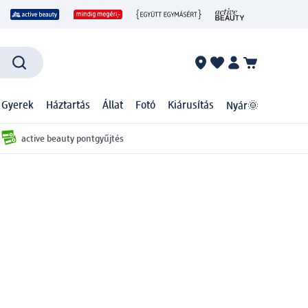
 Gyerek
Háztartás
Állat
Fotó
Kiárusítás
Nyár🌞
active beauty pontgyűjtés