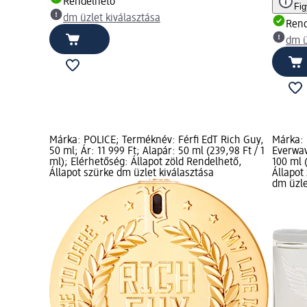
Rendelhető
Fi
dm üzlet kiválasztása
Rend
dm ü
Márka: POLICE; Terméknév: Férfi EdT Rich Guy,
Márka: 
50 ml; Ár: 11 999 Ft; Alapár: 50 ml (239,98 Ft / 1
Everwav
ml); Elérhetőség: Állapot zöld Rendelhető,
100 ml 
Állapot szürke dm üzlet kiválasztása
Állapot
dm üzle