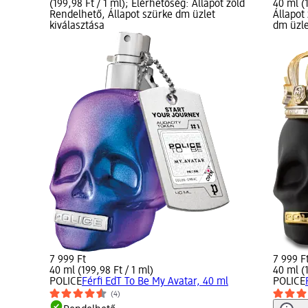
(199,98 Ft / 1 ml); Elérhetőség: Állapot zöld
40 ml (
Rendelhető, Állapot szürke dm üzlet
Állapot
kiválasztása
dm üzle
7 999 Ft
7 999 F
40 ml (199,98 Ft / 1 ml)
40 ml (1
POLICE
Férfi EdT To Be My Avatar, 40 ml
POLICE
(4)