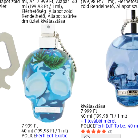
llapot zöld
ml; Ár: 7 999 Ft; Alapár: 40
(199,98 Ft / 1 ml); Elérhetős
zlet
ml (199,98 Ft / 1 ml);
zöld Rendelhető, Állapot sz
Elérhetőség: Állapot zöld
Rendelhető, Állapot szürke
dm üzlet kiválasztása
kiválasztása
7 999 Ft
40 ml (199,98 Ft / 1 ml)
+ 1 további méret
7 999 Ft
POLICE
Férfi EdT To be, 40 m
40 ml (199,98 Ft / 1 ml)
(3)
POLICE
Férfi EdT Exotic