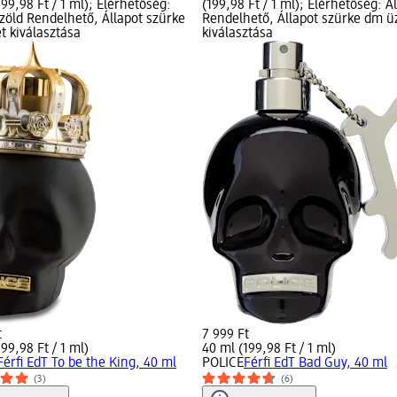
199,98 Ft / 1 ml); Elérhetőség:
(199,98 Ft / 1 ml); Elérhetőség: Á
 zöld Rendelhető, Állapot szürke
Rendelhető, Állapot szürke dm ü
t kiválasztása
kiválasztása
t
7 999 Ft
99,98 Ft / 1 ml)
40 ml (199,98 Ft / 1 ml)
Férfi EdT To be the King, 40 ml
POLICE
Férfi EdT Bad Guy, 40 ml
(3)
(6)