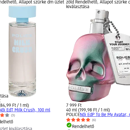
ndelhető, Állapot szürke dm üzlet
zöld Rendelhető, Állapot szürke 
kiválasztása
ztása
t
84,99 Ft / 1 ml)
7 999 Ft
Női EdT Milk Crush, 100 ml
40 ml (199,98 Ft / 1 ml)
POLICE
Női EdP To Be My Avatar, 
(3)
(6)
elhető
Rendelhető
zlet kiválasztása