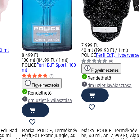
7 999 Ft
40 ml
40 ml (199,98 Ft / 1 ml)
8 499 Ft
POLICE
Férfi EdT, Hypervers
100 ml (84,99 Ft / 1 ml)
(0)
POLICE
Férfi EdT Sport, 100
ml
Figyelmeztetés
(2)
Rendelhető
Figyelmeztetés
dm üzlet kiválasztása
Rendelhető
dm üzlet kiválasztása
 EdT Bad
Márka: POLICE; Terméknév:
Márka: POLICE; Terméknév: 
 40 ml
Férfi EdT Exotic Jungle, 40
be, 40 ml; Ár: 7 999 Ft; Ala