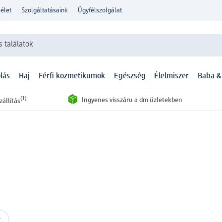
élet
Szolgáltatásaink
Ügyfélszolgálat
 találatok
lás
Haj
Férfi kozmetikumok
Egészség
Élelmiszer
Baba &
(1)
Ingyenes visszáru a dm üzletekben
zállítás