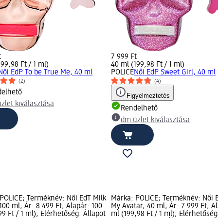
t
7 999 Ft
99,98 Ft / 1 ml)
40 ml (199,98 Ft / 1 ml)
Női EdP To be True Me, 40 ml
POLICE
Női EdP Sweet Girl, 40 ml
(2)
(4)
elhető
Figyelmeztetés
zlet kiválasztása
Rendelhető
dm üzlet kiválasztása
POLICE; Terméknév: Női EdT Milk
Márka: POLICE; Terméknév: Női 
100 ml; Ár: 8 499 Ft; Alapár: 100
My Avatar, 40 ml; Ár: 7 999 Ft; A
99 Ft / 1 ml); Elérhetőség: Állapot
ml (199,98 Ft / 1 ml); Elérhetőség