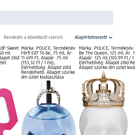
Rendezés a következő szerint:
EdP Sweet
Márka: POLICE; Terméknév:
Márka: POLICE; Terméknév:
 40 ml
Férfi EdT To be, 75 ml; Ár:
Be The Queen, 125 ml; Ár: 1
llapot zöld
11 499 Ft; Alapár: 75 ml
Alapár: 125 ml (103,99 Ft / 1
zlet
(153,32 Ft / 1 ml);
Elérhetőség: Állapot zöld R
Elérhetőség: Állapot zöld
Állapot szürke dm üzlet kiv
Rendelhető, Állapot szürke
dm üzlet kiválasztása