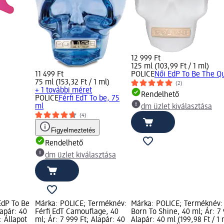
12 999 Ft
125 ml (103,99 Ft / 1 ml)
11 499 Ft
POLICE
Női EdP To Be The Q
75 ml (153,32 Ft / 1 ml)
(2)
+ 1 további méret
Rendelhető
POLICE
Férfi EdT To be, 75
ml
dm üzlet kiválasztása
(4)
Figyelmeztetés
Rendelhető
dm üzlet kiválasztása
EdP To Be
Márka: POLICE; Terméknév:
Márka: POLICE; Terméknév:
lapár: 40
Férfi EdT Camouflage, 40
Born To Shine, 40 ml; Ár: 7 
: Állapot
ml; Ár: 7 999 Ft; Alapár: 40
Alapár: 40 ml (199,98 Ft / 1 