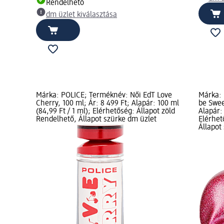
Rendelhető
dm üzlet kiválasztása
Márka: POLICE; Terméknév: Női EdT Love
Márka: 
Cherry, 100 ml; Ár: 8 499 Ft; Alapár: 100 ml
be Sweet
(84,99 Ft / 1 ml); Elérhetőség: Állapot zöld
Alapár: 
Rendelhető, Állapot szürke dm üzlet
Elérhet
Állapot