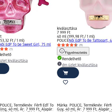
kiválasztása
7 999 Ft
t
40 ml (199,98 Ft / 1 ml)
53,32 Ft / 1 ml)
POLICE
Női EdP To Be Tattooart, 
Női EdP To be Sweet Girl, 75 ml
(9)
(1)
Figyelmeztetés
elhető
Rendelhető
zlet kiválasztása
dm üzlet kiválasztása
POLICE; Terméknév: Férfi EdT To
Márka: POLICE; Terméknév: Férfi
King, 40 ml; Ár: 7 999 Ft; Alapár:
Guy, 40 ml; Ár: 7 999 Ft; Alapár: