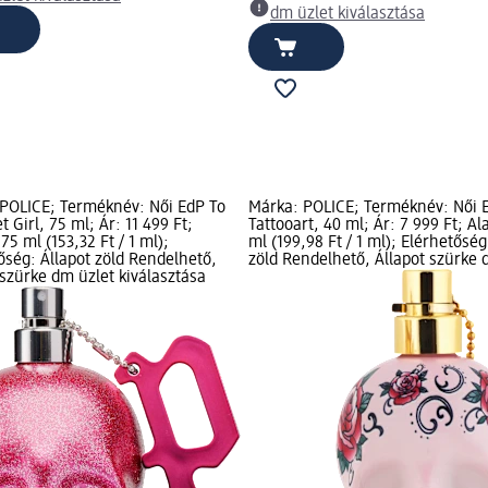
dm üzlet kiválasztása
POLICE; Terméknév: Női EdP To
Márka: POLICE; Terméknév: Női 
 Girl, 75 ml; Ár: 11 499 Ft;
Tattooart, 40 ml; Ár: 7 999 Ft; Al
75 ml (153,32 Ft / 1 ml);
ml (199,98 Ft / 1 ml); Elérhetőség
őség: Állapot zöld Rendelhető,
zöld Rendelhető, Állapot szürke 
 szürke dm üzlet kiválasztása