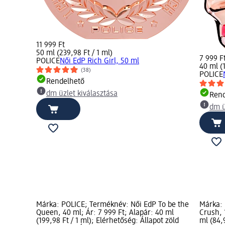
11 999 Ft
50 ml (239,98 Ft / 1 ml)
7 999 F
POLICE
Női EdP Rich Girl, 50 ml
40 ml (1
(38)
POLICE
Rendelhető
dm üzlet kiválasztása
Rend
dm ü
Márka: POLICE; Terméknév: Női EdP To be the
Márka: 
Queen, 40 ml; Ár: 7 999 Ft; Alapár: 40 ml
Crush, 
(199,98 Ft / 1 ml); Elérhetőség: Állapot zöld
ml (84,