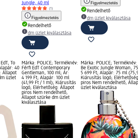
Jungle, 40 ml
Figyelmeztetés
(1)
Rendelhető
Figyelmeztetés
dm üzlet kiválasztása
Rendelhető
dm üzlet kiválasztása
 EdT, To
Márka: POLICE; Terméknév:
Márka: POLICE; Terméknév: 
Alapár: 40
Férfi EdT Contemporary
Be Exotic Jungle Woman, 75
: Állapot
Gentleman, 100 ml; Ár:
5 699 Ft; Alapár: 75 ml (75,9
dm üzlet
4 199 Ft; Alapár: 100 ml
Kiárusítás logó; Elérhetőség
(41,99 Ft / 1 ml); Kiárusítás
piros Nem rendelhető, Álla
logó; Elérhetőség: Állapot
üzlet kiválasztása
piros Nem rendelhető,
Állapot szürke dm üzlet
kiválasztása