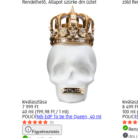
Rendelhető, Állapot szürke dm üzlet
zöld Re
kiválasztása
kiválas
7 999 Ft
8 499 F
40 ml (199,98 Ft / 1 ml)
100 ml (
POLICE
Női EdP To be the Queen, 40 ml
POLICE
(5)
Rend
Figyelmeztetés
dm ü