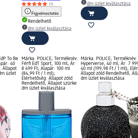
dm üzlet kiválasztása
(7)
Figyelmeztetés
Rendelhető
dm üzlet kiválasztása
EdP To Be
Márka: POLICE; Terméknév:
Márka: POLICE; Terméknév: 
apár: 40
Férfi EdT Sport, 100 ml; Ár:
Hyperverse, 40 ml; Ár: 7 999
: Állapot
8 499 Ft; Alapár: 100 ml
40 ml (199,98 Ft / 1 ml); El
dm üzlet
(84,99 Ft / 1 ml);
Állapot zöld Rendelhető, Ál
Elérhetőség: Állapot zöld
dm üzlet kiválasztása
Rendelhető, Állapot szürke
dm üzlet kiválasztása