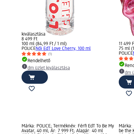
kiválasztása
8 499 Ft
100 ml (84,99 Ft / 1 ml)
11 499 F
POLICE
Női EdT Love Cherry, 100 ml
75 ml (1
POLICE
(1)
Rendelhető
Rend
dm üzlet kiválasztása
dm ü
Márka: POLICE; Terméknév: Férfi EdT To Be My
Márka: 
Avatar, 40 ml; Ár: 7 999 Ft; Alapár: 40 ml
be the 