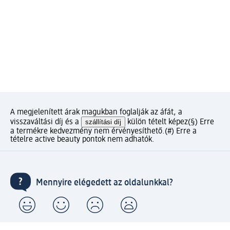
A megjelenített árak magukban foglalják az áfát, a
visszaváltási díj és a
szállítási díj
külön tételt képez
(§) Erre
a termékre kedvezmény nem érvényesíthető.
(#) Erre a
tételre active beauty pontok nem adhatók.
Mennyire elégedett az oldalunkkal?