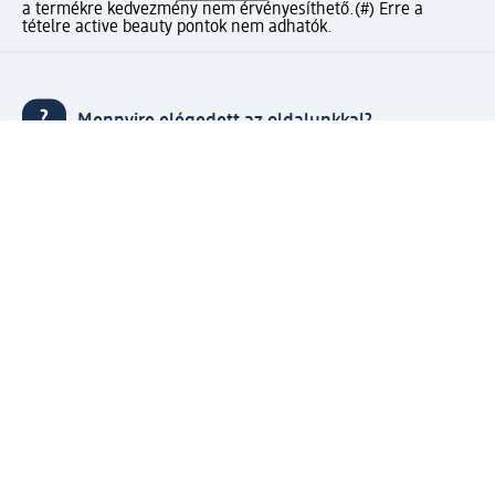
a termékre kedvezmény nem érvényesíthető.
(#) Erre a
tételre active beauty pontok nem adhatók.
Mennyire elégedett az oldalunkkal?
Gyors és kényelmes vásárlás dm ügyfélfiókkal
⁽¹⁾ Ingyenes kiszállítás 20000 Ft-tól, valamint ingyenes
csomagátvétel Expressz átvétellel az Ön által választott
dm üzletben.
Kapcsolja össze active beauty és online shop-os fiókját és
élvezze előnyeit.
Megrendeléseit egyszerűen és gyorsan kezelheti.