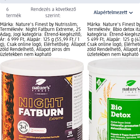
6
Rendezés a következő
termék
szerint:
Márka: Nature's Finest by Nutrisslim;
Márka: Nature's Finest by
Terméknév: Night Fatburn Extreme, 25
Terméknév: Bbio detox ita
Adag; Jogi kategória: Étrend-kiegészítő;
kategória: Étrend-kiegész
Ár: 6 999 Ft; Alapár: 125 g (55,99 Ft / 1
5 499 Ft; Alapár: 125 g (43
g); Csak online logó; Elérhetőség: Állapot
Csak online logó; Elérhet
zöld Rendelhető, Állapot piros dm
zöld Rendelhető, Állapot
üzletekben nem kapható
üzletekben nem kapható