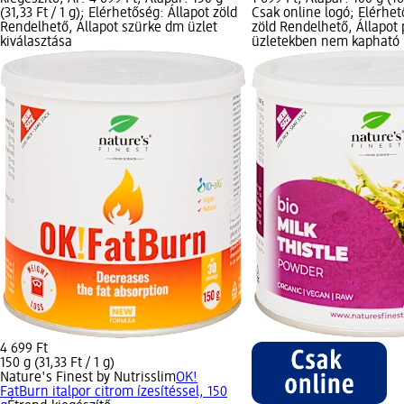
(31,33 Ft / 1 g); Elérhetőség: Állapot zöld
Csak online logó; Elérhet
Rendelhető, Állapot szürke dm üzlet
zöld Rendelhető, Állapot
kiválasztása
üzletekben nem kapható
4 699 Ft
150 g (31,33 Ft / 1 g)
Nature's Finest by Nutrisslim
OK!
FatBurn italpor citrom ízesítéssel, 150