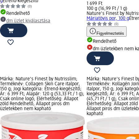
g
Étrend-kiegészítő
1 699 Ft
(0)
100 g (16,99 Ft / 1 g)
Rendelhető
Nature's Finest by Nutris
Máriatövis por, 100 g
Étre
dm üzlet kiválasztása
(0)
Figyelmeztetés
Rendelhető
dm üzletekben nem k
Márka: Nature's Finest by Nutrisslim;
Márka: Nature's Finest by
Terméknév: Collagen Skin Care italpor,
Terméknév: Kollagén Joi
150 g; Jogi kategória: Étrend-kiegészítő;
italpor, 150 g; Jogi kategó
Ár: 6 399 Ft; Alapár: 120 g (53,33 Ft / 1 g);
kiegészítő; Ár: 6 399 Ft; 
Csak online logó; Elérhetőség: Állapot
(45,71 Ft / 1 g); Csak onli
zöld Rendelhető, Állapot piros dm
Elérhetőség: Állapot zöld
üzletekben nem kapható
Állapot piros dm üzlete
kapható