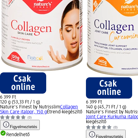
6 399 Ft
120 g (53,33 Ft / 1 g)
6 399 Ft
Nature's Finest by Nutrisslim
Collagen
140 g (45,71 Ft / 1 g)
Skin Care italpor, 150 g
Étrend-kiegészítő
Nature's Finest by Nutris
Joint Care Kurkuma italpo
(0)
kiegészítő
Figyelmeztetés
(0)
Rendelhető
Figyelmeztetés