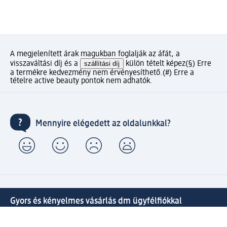
A megjelenített árak magukban foglalják az áfát, a
visszaváltási díj és a
szállítási díj
külön tételt képez
(§) Erre
a termékre kedvezmény nem érvényesíthető.
(#) Erre a
tételre active beauty pontok nem adhatók.
Mennyire elégedett az oldalunkkal?
Gyors és kényelmes vásárlás dm ügyfélfiókkal
⁽¹⁾ Ingyenes kiszállítás 20000 Ft-tól, valamint ingyenes