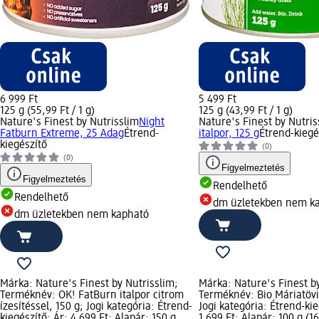
6 999 Ft
5 499 Ft
125 g (55,99 Ft / 1 g)
125 g (43,99 Ft / 1 g)
Nature's Finest by Nutrisslim
Night
Nature's Finest by Nutris
Fatburn Extreme, 25 Adag
Étrend-
italpor, 125 g
Étrend-kiegé
kiegészítő
(0)
(0)
Figyelmeztetés
Figyelmeztetés
Rendelhető
Rendelhető
dm üzletekben nem k
dm üzletekben nem kapható
Márka: Nature's Finest by Nutrisslim;
Márka: Nature's Finest by
Terméknév: OK! FatBurn italpor citrom
Terméknév: Bio Máriatövis
ízesítéssel, 150 g; Jogi kategória: Étrend-
Jogi kategória: Étrend-kie
kiegészítő; Ár: 4 699 Ft; Alapár: 150 g
1 699 Ft; Alapár: 100 g (16