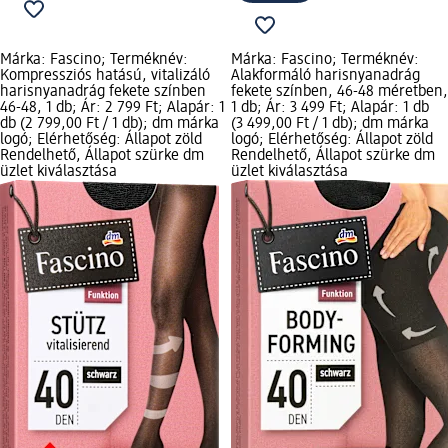
Márka: Fascino; Terméknév:
Márka: Fascino; Terméknév:
Kompressziós hatású, vitalizáló
Alakformáló harisnyanadrág
harisnyanadrág fekete színben
fekete színben, 46-48 méretben,
46-48, 1 db; Ár: 2 799 Ft; Alapár: 1
1 db; Ár: 3 499 Ft; Alapár: 1 db
db (2 799,00 Ft / 1 db); dm márka
(3 499,00 Ft / 1 db); dm márka
logó; Elérhetőség: Állapot zöld
logó; Elérhetőség: Állapot zöld
Rendelhető, Állapot szürke dm
Rendelhető, Állapot szürke dm
üzlet kiválasztása
üzlet kiválasztása