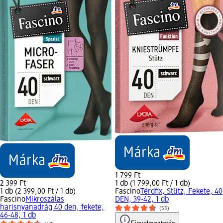
1 799 Ft
2 399 Ft
1 db (1 799,00 Ft / 1 db)
1 db (2 399,00 Ft / 1 db)
Fascino
Térdfix, Stütz, Fekete, 40
Fascino
Mikroszálas
DEN, 39-42, 1 db
harisnyanadrág 40 den, fekete,
(53)
46-48, 1 db