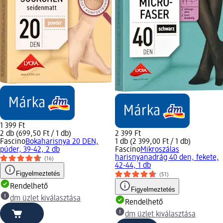
1 399 Ft
2 db (699,50 Ft / 1 db)
2 399 Ft
Fascino
Bokaharisnya 20 DEN,
1 db (2 399,00 Ft / 1 db)
púder, 39-42, 2 db
Fascino
Mikroszálas
harisnyanadrág 40 den, fekete,
(16)
42-44, 1 db
Figyelmeztetés
(51)
Rendelhető
Figyelmeztetés
dm üzlet kiválasztása
Rendelhető
dm üzlet kiválasztása