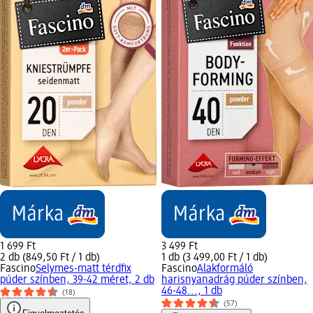
1 699 Ft
3 499 Ft
2 db (849,50 Ft / 1 db)
1 db (3 499,00 Ft / 1 db)
Fascino
Selymes-matt térdfix
Fascino
Alakformáló
púder színben, 39-42 méret, 2 db
harisnyanadrág púder színben,
46-48..., 1 db
(18)
(57)