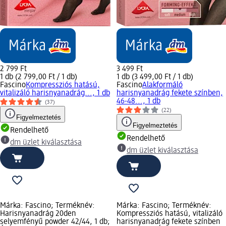
2 799 Ft
3 499 Ft
1 db (2 799,00 Ft / 1 db)
1 db (3 499,00 Ft / 1 db)
Fascino
Kompressziós hatású,
Fascino
Alakformáló
vitalizáló harisnyanadrág..., 1 db
harisnyanadrág fekete színben,
46-48..., 1 db
(37)
(22)
Figyelmeztetés
Figyelmeztetés
Rendelhető
Rendelhető
dm üzlet kiválasztása
dm üzlet kiválasztása
Márka: Fascino; Terméknév:
Márka: Fascino; Terméknév:
Harisnyanadrág 20den
Kompressziós hatású, vitalizáló
selyemfényű powder 42/44, 1 db;
harisnyanadrág fekete színben