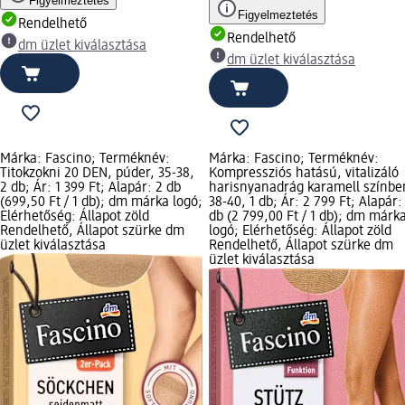
Figyelmeztetés
Figyelmeztetés
Rendelhető
Rendelhető
dm üzlet kiválasztása
dm üzlet kiválasztása
Márka: Fascino; Terméknév:
Márka: Fascino; Terméknév:
Titokzokni 20 DEN, púder, 35-38,
Kompressziós hatású, vitalizáló
2 db; Ár: 1 399 Ft; Alapár: 2 db
harisnyanadrág karamell színbe
(699,50 Ft / 1 db); dm márka logó;
38-40, 1 db; Ár: 2 799 Ft; Alapár:
Elérhetőség: Állapot zöld
db (2 799,00 Ft / 1 db); dm márk
Rendelhető, Állapot szürke dm
logó; Elérhetőség: Állapot zöld
üzlet kiválasztása
Rendelhető, Állapot szürke dm
üzlet kiválasztása