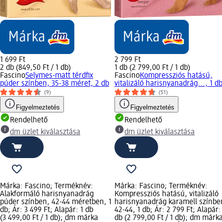
1 699 Ft
2 799 Ft
2 db (849,50 Ft / 1 db)
1 db (2 799,00 Ft / 1 db)
Fascino
Selymes-matt térdfix
Fascino
Kompressziós hatású,
púder színben, 35-38 méret, 2 db
vitalizáló harisnyanadrág..., 1 d
(9)
(51)
Figyelmeztetés
Figyelmeztetés
Rendelhető
Rendelhető
dm üzlet kiválasztása
dm üzlet kiválasztása
Márka: Fascino; Terméknév:
Márka: Fascino; Terméknév:
Alakformáló harisnyanadrág
Kompressziós hatású, vitalizáló
púder színben, 42-44 méretben, 1
harisnyanadrág karamell színbe
db; Ár: 3 499 Ft; Alapár: 1 db
42-44, 1 db; Ár: 2 799 Ft; Alapár:
(3 499,00 Ft / 1 db); dm márka
db (2 799,00 Ft / 1 db); dm márk