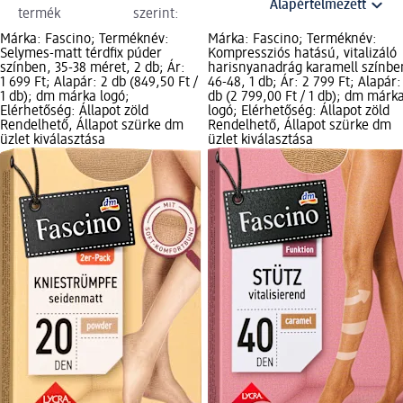
termék
szerint:
Márka: Fascino; Terméknév:
Márka: Fascino; Terméknév:
Selymes-matt térdfix púder
Kompressziós hatású, vitalizáló
színben, 35-38 méret, 2 db; Ár:
harisnyanadrág karamell színbe
1 699 Ft; Alapár: 2 db (849,50 Ft /
46-48, 1 db; Ár: 2 799 Ft; Alapár:
1 db); dm márka logó;
db (2 799,00 Ft / 1 db); dm márk
Elérhetőség: Állapot zöld
logó; Elérhetőség: Állapot zöld
Rendelhető, Állapot szürke dm
Rendelhető, Állapot szürke dm
üzlet kiválasztása
üzlet kiválasztása