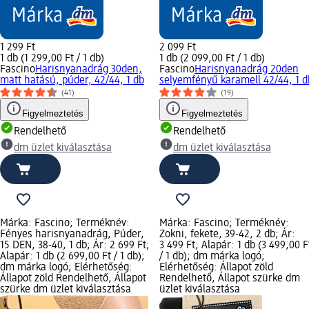
1 299 Ft
2 099 Ft
1 db (1 299,00 Ft / 1 db)
1 db (2 099,00 Ft / 1 db)
Fascino
Harisnyanadrág 30den,
Fascino
Harisnyanadrág 20den
matt hatású, púder, 42/44, 1 db
selyemfényű karamell 42/44, 1 d
(41)
(19)
Figyelmeztetés
Figyelmeztetés
Rendelhető
Rendelhető
dm üzlet kiválasztása
dm üzlet kiválasztása
Márka: Fascino; Terméknév:
Márka: Fascino; Terméknév:
Fényes harisnyanadrág, Púder,
Zokni, fekete, 39-42, 2 db; Ár:
15 DEN, 38-40, 1 db; Ár: 2 699 Ft;
3 499 Ft; Alapár: 1 db (3 499,00 F
Alapár: 1 db (2 699,00 Ft / 1 db);
/ 1 db); dm márka logó;
dm márka logó; Elérhetőség:
Elérhetőség: Állapot zöld
Állapot zöld Rendelhető, Állapot
Rendelhető, Állapot szürke dm
szürke dm üzlet kiválasztása
üzlet kiválasztása