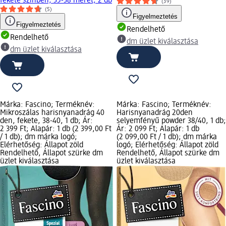
fekete színben, 35-38 méret, 2 db
(39)
(5)
Figyelmeztetés
Figyelmeztetés
Rendelhető
Rendelhető
dm üzlet kiválasztása
dm üzlet kiválasztása
Márka: Fascino; Terméknév:
Márka: Fascino; Terméknév:
Mikroszálas harisnyanadrág 40
Harisnyanadrág 20den
den, fekete, 38-40, 1 db; Ár:
selyemfényű powder 38/40, 1 db;
2 399 Ft; Alapár: 1 db (2 399,00 Ft
Ár: 2 099 Ft; Alapár: 1 db
/ 1 db); dm márka logó;
(2 099,00 Ft / 1 db); dm márka
Elérhetőség: Állapot zöld
logó; Elérhetőség: Állapot zöld
Rendelhető, Állapot szürke dm
Rendelhető, Állapot szürke dm
üzlet kiválasztása
üzlet kiválasztása