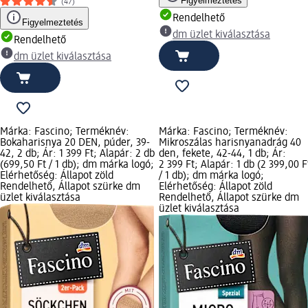
Figyelmeztetés
(47)
Rendelhető
Figyelmeztetés
dm üzlet kiválasztása
Rendelhető
dm üzlet kiválasztása
Márka: Fascino; Terméknév:
Márka: Fascino; Terméknév:
Bokaharisnya 20 DEN, púder, 39-
Mikroszálas harisnyanadrág 40
42, 2 db; Ár: 1 399 Ft; Alapár: 2 db
den, fekete, 42-44, 1 db; Ár:
(699,50 Ft / 1 db); dm márka logó;
2 399 Ft; Alapár: 1 db (2 399,00 F
Elérhetőség: Állapot zöld
/ 1 db); dm márka logó;
Rendelhető, Állapot szürke dm
Elérhetőség: Állapot zöld
üzlet kiválasztása
Rendelhető, Állapot szürke dm
üzlet kiválasztása