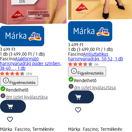
3 499 Ft
3 499 Ft
1 db (3 499,00 Ft / 1 db)
1 db (3 499,00 Ft / 1 db)
Fascino
Antisztatikus
Fascino
Alakformáló
harisnyanadrág, 50-52, 1 db
harisnyanadrág púder színben,
(4)
38-40..., 1 db
Figyelmeztetés
(34)
Rendelhető
Figyelmeztetés
dm üzlet kiválasztása
Rendelhető
dm üzlet kiválasztása
Márka: Fascino; Terméknév:
Márka: Fascino; Terméknév: