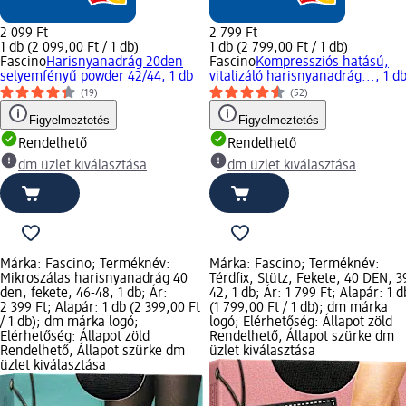
2 099 Ft
2 799 Ft
1 db (2 099,00 Ft / 1 db)
1 db (2 799,00 Ft / 1 db)
Fascino
Harisnyanadrág 20den
Fascino
Kompressziós hatású,
selyemfényű powder 42/44, 1 db
vitalizáló harisnyanadrág..., 1 d
(19)
(52)
Figyelmeztetés
Figyelmeztetés
Rendelhető
Rendelhető
dm üzlet kiválasztása
dm üzlet kiválasztása
Márka: Fascino; Terméknév:
Márka: Fascino; Terméknév:
Mikroszálas harisnyanadrág 40
Térdfix, Stütz, Fekete, 40 DEN, 3
den, fekete, 46-48, 1 db; Ár:
42, 1 db; Ár: 1 799 Ft; Alapár: 1 d
2 399 Ft; Alapár: 1 db (2 399,00 Ft
(1 799,00 Ft / 1 db); dm márka
/ 1 db); dm márka logó;
logó; Elérhetőség: Állapot zöld
Elérhetőség: Állapot zöld
Rendelhető, Állapot szürke dm
Rendelhető, Állapot szürke dm
üzlet kiválasztása
üzlet kiválasztása