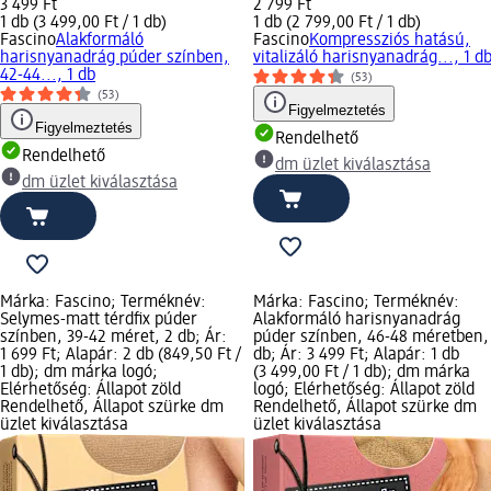
3 499 Ft
2 799 Ft
1 db (3 499,00 Ft / 1 db)
1 db (2 799,00 Ft / 1 db)
Fascino
Alakformáló
Fascino
Kompressziós hatású,
harisnyanadrág púder színben,
vitalizáló harisnyanadrág..., 1 d
42-44..., 1 db
(53)
(53)
Figyelmeztetés
Figyelmeztetés
Rendelhető
Rendelhető
dm üzlet kiválasztása
dm üzlet kiválasztása
Márka: Fascino; Terméknév:
Márka: Fascino; Terméknév:
Selymes-matt térdfix púder
Alakformáló harisnyanadrág
színben, 39-42 méret, 2 db; Ár:
púder színben, 46-48 méretben,
1 699 Ft; Alapár: 2 db (849,50 Ft /
db; Ár: 3 499 Ft; Alapár: 1 db
1 db); dm márka logó;
(3 499,00 Ft / 1 db); dm márka
Elérhetőség: Állapot zöld
logó; Elérhetőség: Állapot zöld
Rendelhető, Állapot szürke dm
Rendelhető, Állapot szürke dm
üzlet kiválasztása
üzlet kiválasztása