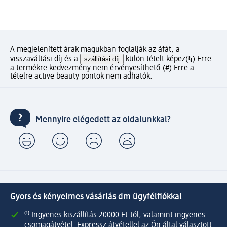
A megjelenített árak magukban foglalják az áfát, a
visszaváltási díj és a
szállítási díj
külön tételt képez
(§) Erre
a termékre kedvezmény nem érvényesíthető.
(#) Erre a
tételre active beauty pontok nem adhatók.
Mennyire elégedett az oldalunkkal?
Gyors és kényelmes vásárlás dm ügyfélfiókkal
⁽¹⁾ Ingyenes kiszállítás 20000 Ft-tól, valamint ingyenes
csomagátvétel Expressz átvétellel az Ön által választott