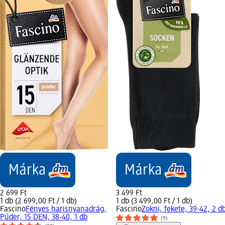
2 699 Ft
3 499 Ft
1 db (2 699,00 Ft / 1 db)
1 db (3 499,00 Ft / 1 db)
Fascino
Fényes harisnyanadrág,
Fascino
Zokni, fekete, 39-42, 2 d
Púder, 15 DEN, 38-40, 1 db
(9)