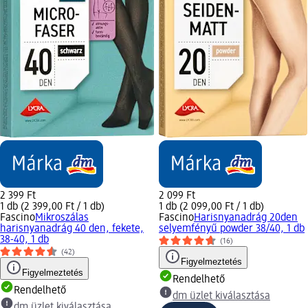
2 399 Ft
2 099 Ft
1 db (2 399,00 Ft / 1 db)
1 db (2 099,00 Ft / 1 db)
Fascino
Mikroszálas
Fascino
Harisnyanadrág 20den
harisnyanadrág 40 den, fekete,
selyemfényű powder 38/40, 1 db
38-40, 1 db
(16)
(42)
Figyelmeztetés
Figyelmeztetés
Rendelhető
Rendelhető
dm üzlet kiválasztása
dm üzlet kiválasztása