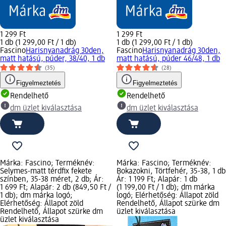
1 299 Ft
1 299 Ft
1 db (1 299,00 Ft / 1 db)
1 db (1 299,00 Ft / 1 db)
Fascino
Harisnyanadrág 30den,
Fascino
Harisnyanadrág 30den,
matt hatású, púder, 38/40, 1 db
matt hatású, púder 46/48, 1 db
(35)
(28)
Figyelmeztetés
Figyelmeztetés
Rendelhető
Rendelhető
dm üzlet kiválasztása
dm üzlet kiválasztása
Márka: Fascino; Terméknév:
Márka: Fascino; Terméknév:
Selymes-matt térdfix fekete
Bokazokni, Törtfehér, 35-38, 1 db
színben, 35-38 méret, 2 db; Ár:
Ár: 1 199 Ft; Alapár: 1 db
1 699 Ft; Alapár: 2 db (849,50 Ft /
(1 199,00 Ft / 1 db); dm márka
1 db); dm márka logó;
logó; Elérhetőség: Állapot zöld
Elérhetőség: Állapot zöld
Rendelhető, Állapot szürke dm
Rendelhető, Állapot szürke dm
üzlet kiválasztása
üzlet kiválasztása