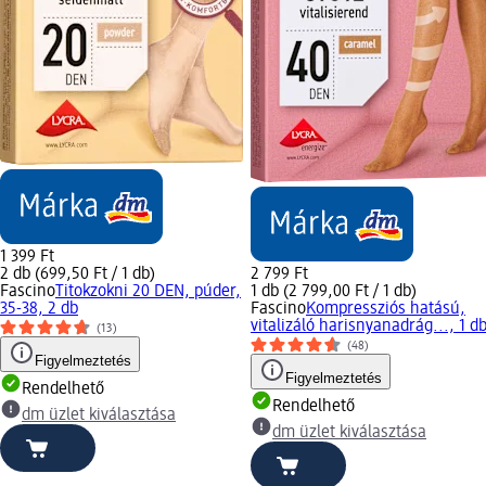
1 399 Ft
2 db (699,50 Ft / 1 db)
2 799 Ft
Fascino
Titokzokni 20 DEN, púder,
1 db (2 799,00 Ft / 1 db)
35-38, 2 db
Fascino
Kompressziós hatású,
vitalizáló harisnyanadrág..., 1 d
(13)
(48)
Figyelmeztetés
Figyelmeztetés
Rendelhető
Rendelhető
dm üzlet kiválasztása
dm üzlet kiválasztása