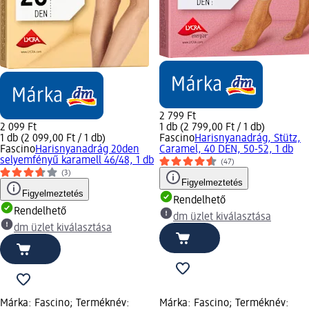
2 799 Ft
2 099 Ft
1 db (2 799,00 Ft / 1 db)
1 db (2 099,00 Ft / 1 db)
Fascino
Harisnyanadrág, Stütz,
Fascino
Harisnyanadrág 20den
Caramel, 40 DEN, 50-52, 1 db
selyemfényű karamell 46/48, 1 db
(47)
(3)
Figyelmeztetés
Figyelmeztetés
Rendelhető
Rendelhető
dm üzlet kiválasztása
dm üzlet kiválasztása
Márka: Fascino; Terméknév:
Márka: Fascino; Terméknév: