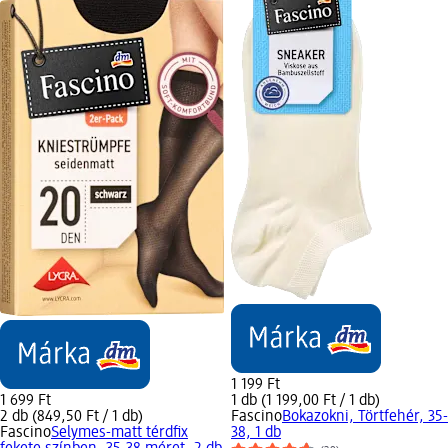
1 199 Ft
1 699 Ft
1 db (1 199,00 Ft / 1 db)
2 db (849,50 Ft / 1 db)
Fascino
Bokazokni, Törtfehér, 35-
Fascino
Selymes-matt térdfix
38, 1 db