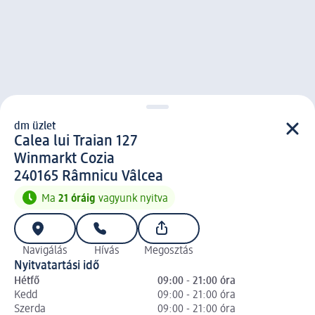
dm üzlet
d m üzlet
Calea lui Traian 127
Winmarkt Cozia
2 4 0 1 6 5
240165
Râmnicu Vâlcea
Ma
21 óráig
vagyunk nyitva
Navigálás
Hívás
Megosztás
Nyitvatartási idő
Hétfő
09:00 - 21:00 óra
Kedd
09:00 - 21:00 óra
Szerda
09:00 - 21:00 óra