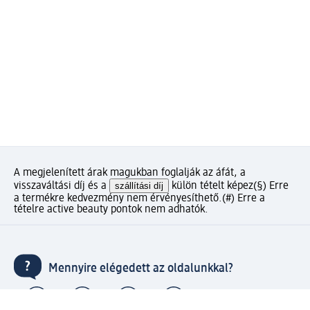
A megjelenített árak magukban foglalják az áfát, a
visszaváltási díj és a
szállítási díj
külön tételt képez
(§) Erre
a termékre kedvezmény nem érvényesíthető.
(#) Erre a
tételre active beauty pontok nem adhatók.
Mennyire elégedett az oldalunkkal?