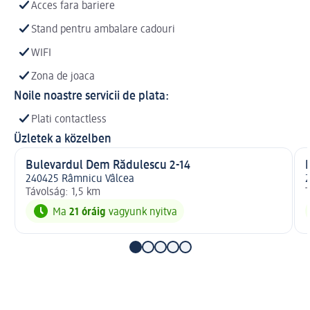
Acces fara bariere
Stand pentru ambalare cadouri
WIFI
Zona de joaca
Noile noastre servicii de plata:
Plati contactless
Üzletek a közelben
Bulevardul Dem Rădulescu 2-14
240425 Râmnicu Vâlcea
2
Távolság: 1,5 km
T
Ma
21 óráig
vagyunk nyitva