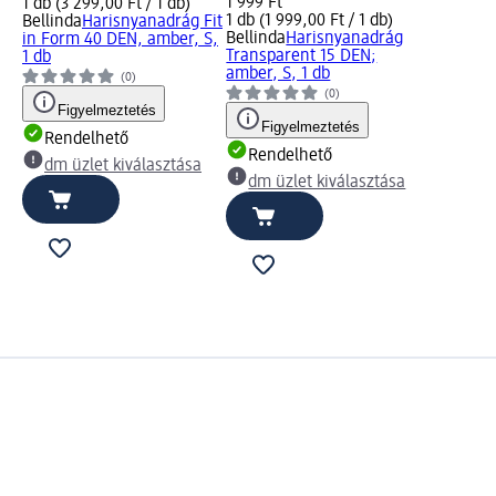
1 999 Ft
1 db (3 299,00 Ft / 1 db)
1 db (1 999,00 Ft / 1 db)
Bellinda
Harisnyanadrág Fit
Bellinda
Harisnyanadrág
in Form 40 DEN, amber, S,
Transparent 15 DEN;
1 db
amber, S, 1 db
(0)
(0)
Figyelmeztetés
Figyelmeztetés
Rendelhető
Rendelhető
dm üzlet kiválasztása
dm üzlet kiválasztása