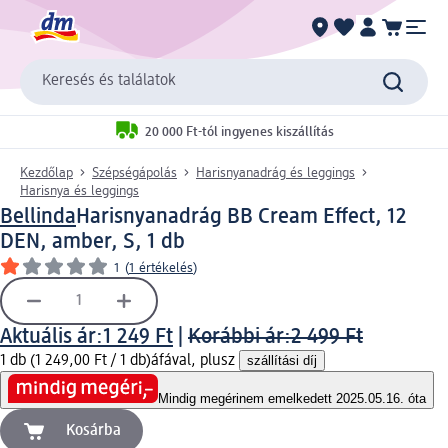
Keresés és találatok
20 000 Ft-tól ingyenes kiszállítás
Kezdőlap
Szépségápolás
Harisnyanadrág és leggings
Harisnya és leggings
Bellinda
Harisnyanadrág BB Cream Effect, 12
DEN, amber, S, 1 db
1
(
1 értékelés
)
Aktuális ár:
1 249 Ft
|
Korábbi ár:
2 499 Ft
1 db (1 249,00 Ft / 1 db)
áfával, plusz
szállítási díj
Mindig megéri
nem emelkedett 2025.05.16. óta
Kosárba