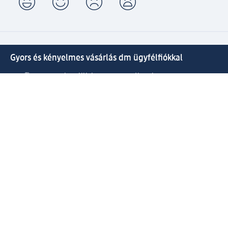
Gyors és kényelmes vásárlás dm ügyfélfiókkal
⁽¹⁾ Ingyenes kiszállítás 20000 Ft-tól, valamint ingyenes
csomagátvétel Expressz átvétellel az Ön által választott
dm üzletben.
Kapcsolja össze active beauty és online shop-os fiókját és
élvezze előnyeit.
Megrendeléseit egyszerűen és gyorsan kezelheti.
Regisztráljon most!
Kérdések és válaszok