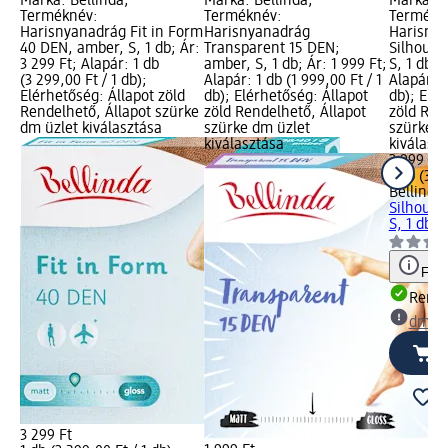
Márka: Bellinda;
Márka: Bellinda;
Márka: B
Terméknév:
Terméknév:
Termékn
Harisnyanadrág Fit in Form
Harisnyanadrág
Harisnya
40 DEN, amber, S, 1 db; Ár:
Transparent 15 DEN;
Silhouet
3 299 Ft; Alapár: 1 db
amber, S, 1 db; Ár: 1 999 Ft;
S, 1 db; 
(3 299,00 Ft / 1 db);
Alapár: 1 db (1 999,00 Ft / 1
Alapár: 1
Elérhetőség: Állapot zöld
db); Elérhetőség: Állapot
db); Elér
Rendelhető, Állapot szürke
zöld Rendelhető, Állapot
zöld Ren
dm üzlet kiválasztása
szürke dm üzlet
szürke d
kiválasztása
kiválasz
3 999 Ft
1 db (3 9
Bellinda
Silhouet
S, 1 db
Figy
Rende
dm üz
3 299 Ft