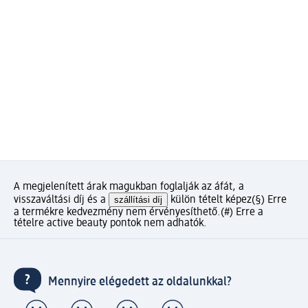
A megjelenített árak magukban foglalják az áfát, a
visszaváltási díj és a
szállítási díj
külön tételt képez
(§) Erre
a termékre kedvezmény nem érvényesíthető.
(#) Erre a
tételre active beauty pontok nem adhatók.
Mennyire elégedett az oldalunkkal?