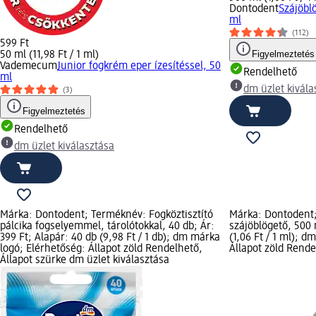
Dontodent
Szájöbl
ml
(112)
599 Ft
Figyelmeztetés
50 ml (11,98 Ft / 1 ml)
Vademecum
Junior fogkrém eper ízesítéssel, 50
Rendelhető
ml
dm üzlet kivála
(3)
Figyelmeztetés
Rendelhető
dm üzlet kiválasztása
Márka: Dontodent; Terméknév: Fogköztisztító
Márka: Dontodent;
pálcika fogselyemmel, tárolótokkal, 40 db; Ár:
szájöblögető, 500 
399 Ft; Alapár: 40 db (9,98 Ft / 1 db); dm márka
(1,06 Ft / 1 ml); 
logó; Elérhetőség: Állapot zöld Rendelhető,
Állapot zöld Rende
Állapot szürke dm üzlet kiválasztása