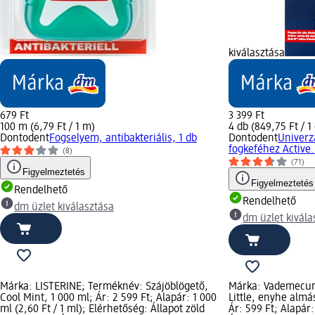
kiválasztása
679 Ft
3 399 Ft
100 m (6,79 Ft / 1 m)
4 db (849,75 Ft / 1
Dontodent
Fogselyem, antibakteriális, 1 db
Dontodent
Univerz
fogkeféhez Active.
(8)
(71)
Figyelmeztetés
Figyelmeztetés
Rendelhető
Rendelhető
dm üzlet kiválasztása
dm üzlet kivála
Márka: LISTERINE; Terméknév: Szájöblögető,
Márka: Vademecu
Cool Mint, 1 000 ml; Ár: 2 599 Ft; Alapár: 1 000
Little, enyhe almás
ml (2,60 Ft / 1 ml); Elérhetőség: Állapot zöld
Ár: 599 Ft; Alapár: