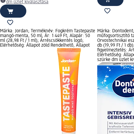
dm üzlet kiválasztása
Márka: Jordan; Terméknév: Fogkrém Tastepaste
Márka: Dontodent;
mangó-menta, 50 ml; Ár: 1 449 Ft; Alapár: 50
műfogsortisztító ta
ml (28,98 Ft / 1 ml); Árréscsökkentés logó;
Orvostechnikai esz
Elérhetőség: Állapot zöld Rendelhető, Állapot
db (19,99 Ft / 1 d
figyelmeztetés: Ár
Elérhetőség: Állap
szürke dm üzlet ki