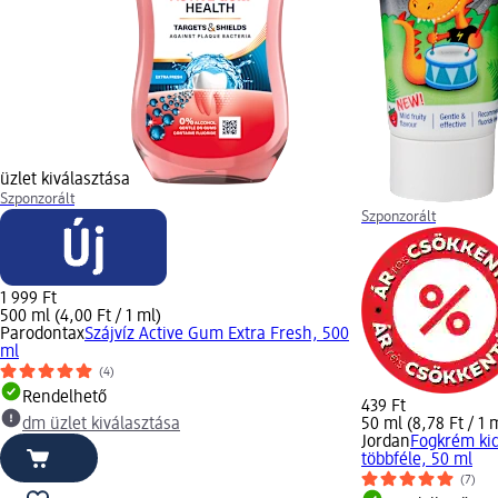
üzlet kiválasztása
Szponzorált
Szponzorált
1 999 Ft
500 ml (4,00 Ft / 1 ml)
Parodontax
Szájvíz Active Gum Extra Fresh, 500
ml
(4)
Rendelhető
439 Ft
dm üzlet kiválasztása
50 ml (8,78 Ft / 1 
Jordan
Fogkrém kid
többféle, 50 ml
(7)