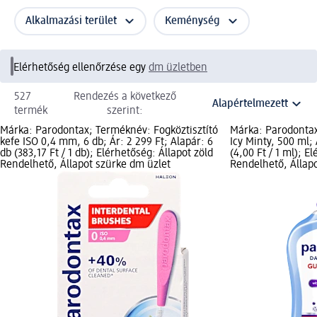
Alkalmazási terület
Keménység
Elérhetőség ellenőrzése egy
dm üzletben
527
Rendezés a következő
termék
szerint:
Márka: Parodontax; Terméknév: Fogköztisztító
Márka: Parodontax
kefe ISO 0,4 mm, 6 db; Ár: 2 299 Ft; Alapár: 6
Icy Minty, 500 ml; 
db (383,17 Ft / 1 db); Elérhetőség: Állapot zöld
(4,00 Ft / 1 ml); E
Rendelhető, Állapot szürke dm üzlet
Rendelhető, Állap