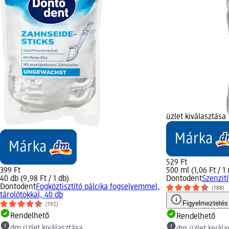
üzlet kiválasztása
529 Ft
399 Ft
500 ml (1,06 Ft / 1
40 db (9,98 Ft / 1 db)
Dontodent
Szenzit
Dontodent
Fogköztisztító pálcika fogselyemmel,
(188)
tárolótokkal, 40 db
Figyelmeztetés
(192)
Rendelhető
Rendelhető
dm üzlet kiválasztása
dm üzlet kivála