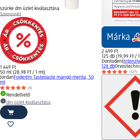
szürke dm üzlet kiválasztása
Szponzorált
2 499 Ft
125 db (19,99 Ft / 1
Dontodent
Intenzív
128 db
Orvostechni
1 449 Ft
50 ml (28,98 Ft / 1 ml)
(127)
Jordan
Fogkrém Tastepaste mangó-menta, 50
ml
(3)
Rendelhető
dm üzlet kiválasztása