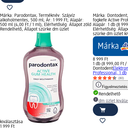
Márka: Parodontax; Terméknév: Szájvíz
Márka: Dontodent
alkoholmentes, 500 ml; Ár: 1 999 Ft; Alapár:
fogkefe Active Prof
500 ml (4,00 Ft / 1 ml); Elérhetőség: Állapot zöld
Alapár: 1 db (8 99
Rendelhető, Állapot szürke dm üzlet
Elérhetőség: Állap
szürke dm üzlet ki
8 999 Ft
1 db (8 999,00 Ft / 
Dontodent
Elektro
Professional, 1 db
(80)
Figyelmeztetés
Rendelhető
dm üzlet kivála
kiválasztása
1 999 Ft