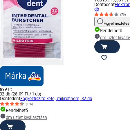
1 db (6 799,00 Ft / 
Dontodent
Elektrom
db
(70)
Figyelmeztetés
Rendelhető
dm üzlet kivála
899 Ft
32 db (28,09 Ft / 1 db)
Dontodent
Fogköztiszító kefe, mikrofinom, 32 db
(126)
Rendelhető
dm üzlet kiválasztása