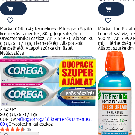
Márka: COREGA; Terméknév: Műfogsorrögzítő
Márka: The Breath
krém erős ízmentes, 80 g; Jogi kategória:
Lehelet szájvíz, a
Orvostechnikai eszköz; Ár: 2 549 Ft; Alapár: 80
500 ml; Ár: 3 999 F
g (31,86 Ft / 1 g); Elérhetőség: Állapot zöld
ml); Elérhetőség: 
Rendelhető, Állapot szürke dm üzlet
Állapot szürke dm 
kiválasztása
2 549 Ft
80 g (31,86 Ft / 1 g)
COREGA
Műfogsorrögzítő krém erős ízmentes,
80 g
Orvostechnikai eszköz
(8)