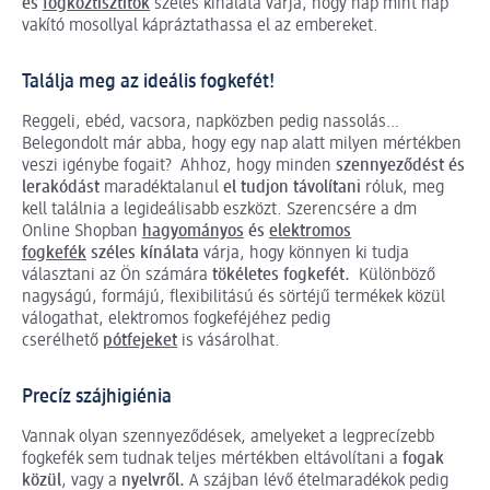
és
fogköztisztítók
széles kínálata várja, hogy nap mint nap
vakító mosollyal kápráztathassa el az embereket.
Találja meg az ideális fogkefét!
Reggeli, ebéd, vacsora, napközben pedig nassolás…
Belegondolt már abba, hogy egy nap alatt milyen mértékben
veszi igénybe fogait? Ahhoz, hogy minden
szennyeződést és
lerakódást
maradéktalanul
el tudjon távolítani
róluk, meg
kell találnia a legideálisabb eszközt. Szerencsére a dm
Online Shopban
hagyományos
és
elektromos
fogkefék
széles kínálata
várja, hogy könnyen ki tudja
választani az Ön számára
tökéletes fogkefét.
Különböző
nagyságú, formájú, flexibilitású és sörtéjű termékek közül
válogathat, elektromos fogkeféjéhez pedig
cserélhető
pótfejeket
is vásárolhat.
Precíz szájhigiénia
Vannak olyan szennyeződések, amelyeket a legprecízebb
fogkefék sem tudnak teljes mértékben eltávolítani a
fogak
közül
, vagy a
nyelvről.
A szájban lévő ételmaradékok pedig