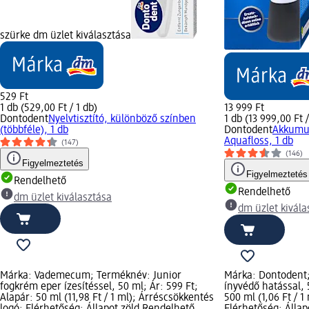
szürke dm üzlet kiválasztása
529 Ft
1 db (529,00 Ft / 1 db)
13 999 Ft
Dontodent
Nyelvtisztító, különböző színben
1 db (13 999,00 Ft /
(többféle), 1 db
Dontodent
Akkumul
Aquafloss, 1 db
(147)
(146)
Figyelmeztetés
Figyelmeztetés
Rendelhető
Rendelhető
dm üzlet kiválasztása
dm üzlet kivála
Márka: Vademecum; Terméknév: Junior
Márka: Dontodent;
fogkrém eper ízesítéssel, 50 ml; Ár: 599 Ft;
ínyvédő hatással, 
Alapár: 50 ml (11,98 Ft / 1 ml); Árréscsökkentés
500 ml (1,06 Ft / 
logó; Elérhetőség: Állapot zöld Rendelhető,
Elérhetőség: Állap