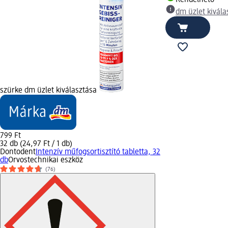
dm üzlet kivála
szürke dm üzlet kiválasztása
799 Ft
32 db (24,97 Ft / 1 db)
Dontodent
Intenzív műfogsortisztító tabletta, 32
db
Orvostechnikai eszköz
(76)