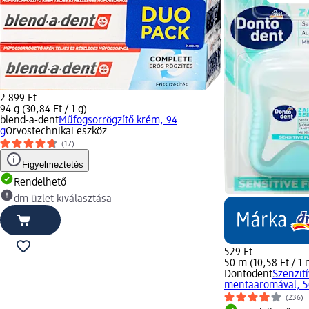
2 899 Ft
94 g (30,84 Ft / 1 g)
blend-a-dent
Műfogsorrögzítő krém, 94
g
Orvostechnikai eszköz
(17)
Figyelmeztetés
Rendelhető
dm üzlet kiválasztása
529 Ft
50 m (10,58 Ft / 1 
Dontodent
Szenzit
mentaaromával, 5
(236)