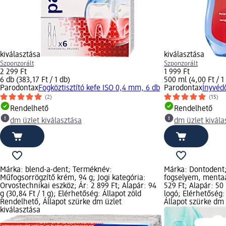
kiválasztása
kiválasztása
Szponzorált
Szponzorált
2 299 Ft
1 999 Ft
6 db (383,17 Ft / 1 db)
500 ml (4,00 Ft / 1
Parodontax
Fogköztisztító kefe ISO 0,4 mm, 6 db
Parodontax
Ínyvédő
(2)
(15)
Rendelhető
Rendelhető
dm üzlet kiválasztása
dm üzlet kivála
Márka: blend-a-dent; Terméknév:
Márka: Dontodent;
Műfogsorrögzítő krém, 94 g; Jogi kategória:
fogselyem, mentaa
Orvostechnikai eszköz; Ár: 2 899 Ft; Alapár: 94
529 Ft; Alapár: 50
g (30,84 Ft / 1 g); Elérhetőség: Állapot zöld
logó; Elérhetőség:
Rendelhető, Állapot szürke dm üzlet
Állapot szürke dm 
kiválasztása