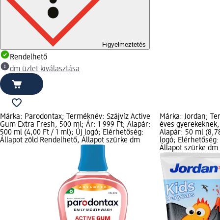
Figyelmeztetés
Rendelhető
dm üzlet kiválasztása
Márka: Parodontax; Terméknév: Szájvíz Active
Márka: Jordan; Te
Gum Extra Fresh, 500 ml; Ár: 1 999 Ft; Alapár:
éves gyerekeknek, 
500 ml (4,00 Ft / 1 ml); Új logó; Elérhetőség:
Alapár: 50 ml (8,7
Állapot zöld Rendelhető, Állapot szürke dm
logó; Elérhetőség:
Állapot szürke dm 