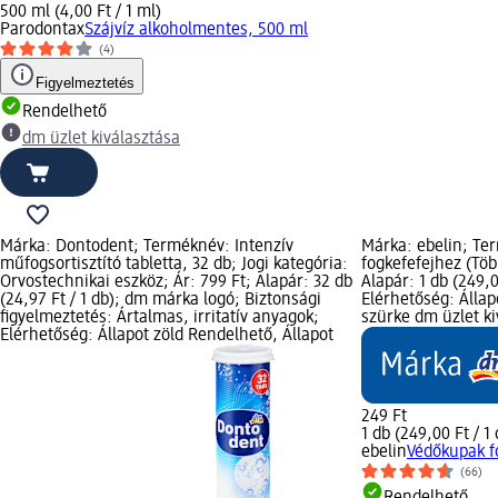
500 ml (4,00 Ft / 1 ml)
Parodontax
Szájvíz alkoholmentes, 500 ml
(4)
Figyelmeztetés
Rendelhető
dm üzlet kiválasztása
Márka: Dontodent; Terméknév: Intenzív
Márka: ebelin; Te
műfogsortisztító tabletta, 32 db; Jogi kategória:
fogkefefejhez (Több
Orvostechnikai eszköz; Ár: 799 Ft; Alapár: 32 db
Alapár: 1 db (249,
(24,97 Ft / 1 db); dm márka logó; Biztonsági
Elérhetőség: Állap
figyelmeztetés: Ártalmas, irritatív anyagok;
szürke dm üzlet ki
Elérhetőség: Állapot zöld Rendelhető, Állapot
249 Ft
1 db (249,00 Ft / 1 
ebelin
Védőkupak fo
(66)
Rendelhető