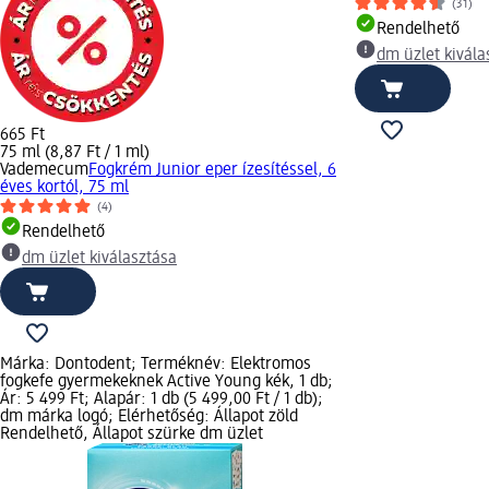
(31)
Rendelhető
dm üzlet kivála
665 Ft
75 ml (8,87 Ft / 1 ml)
Vademecum
Fogkrém Junior eper ízesítéssel, 6
éves kortól, 75 ml
(4)
Rendelhető
dm üzlet kiválasztása
Márka: Dontodent; Terméknév: Elektromos
fogkefe gyermekeknek Active Young kék, 1 db;
Ár: 5 499 Ft; Alapár: 1 db (5 499,00 Ft / 1 db);
dm márka logó; Elérhetőség: Állapot zöld
Rendelhető, Állapot szürke dm üzlet