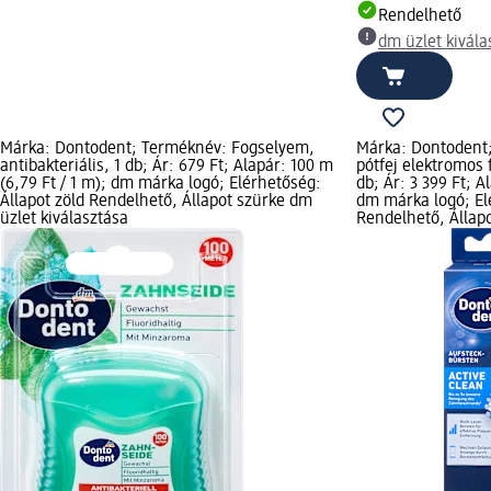
Rendelhető
dm üzlet kivála
Márka: Dontodent; Terméknév: Fogselyem,
Márka: Dontodent;
antibakteriális, 1 db; Ár: 679 Ft; Alapár: 100 m
pótfej elektromos 
(6,79 Ft / 1 m); dm márka logó; Elérhetőség:
db; Ár: 3 399 Ft; A
Állapot zöld Rendelhető, Állapot szürke dm
dm márka logó; Elé
üzlet kiválasztása
Rendelhető, Állap