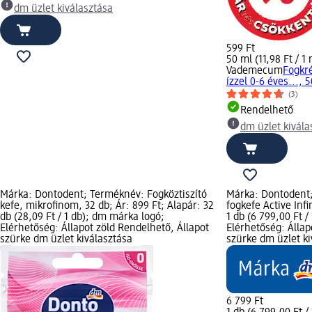
dm üzlet kiválasztása
599 Ft
50 ml (11,98 Ft / 1 
Vademecum
Fogkr
ízzel 0-6 éves..., 
(3)
Rendelhető
dm üzlet kivála
Márka: Dontodent; Terméknév: Fogköztiszító
Márka: Dontodent
kefe, mikrofinom, 32 db; Ár: 899 Ft; Alapár: 32
fogkefe Active Infi
db (28,09 Ft / 1 db); dm márka logó;
1 db (6 799,00 Ft 
Elérhetőség: Állapot zöld Rendelhető, Állapot
Elérhetőség: Állap
szürke dm üzlet kiválasztása
szürke dm üzlet ki
6 799 Ft