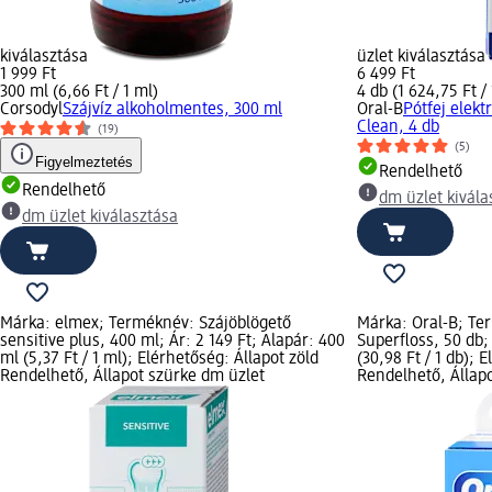
kiválasztása
üzlet kiválasztása
1 999 Ft
6 499 Ft
300 ml (6,66 Ft / 1 ml)
4 db (1 624,75 Ft / 
Corsodyl
Szájvíz alkoholmentes, 300 ml
Oral-B
Pótfej elek
Clean, 4 db
(19)
(5)
Figyelmeztetés
Rendelhető
Rendelhető
dm üzlet kivála
dm üzlet kiválasztása
Márka: elmex; Terméknév: Szájöblögető
Márka: Oral-B; T
sensitive plus, 400 ml; Ár: 2 149 Ft; Alapár: 400
Superfloss, 50 db; 
ml (5,37 Ft / 1 ml); Elérhetőség: Állapot zöld
(30,98 Ft / 1 db); 
Rendelhető, Állapot szürke dm üzlet
Rendelhető, Állap