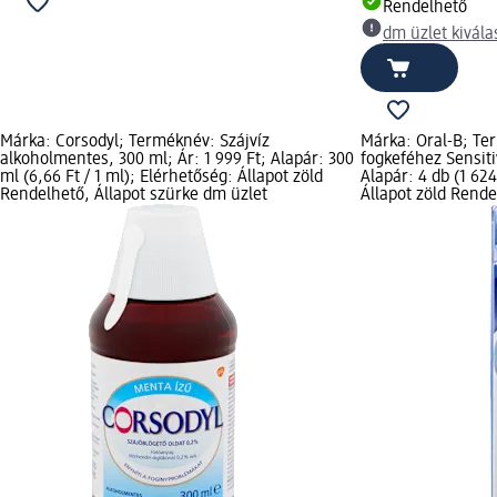
Rendelhető
dm üzlet kivála
Márka: Corsodyl; Terméknév: Szájvíz
Márka: Oral-B; Te
alkoholmentes, 300 ml; Ár: 1 999 Ft; Alapár: 300
fogkeféhez Sensiti
ml (6,66 Ft / 1 ml); Elérhetőség: Állapot zöld
Alapár: 4 db (1 624
Rendelhető, Állapot szürke dm üzlet
Állapot zöld Rende