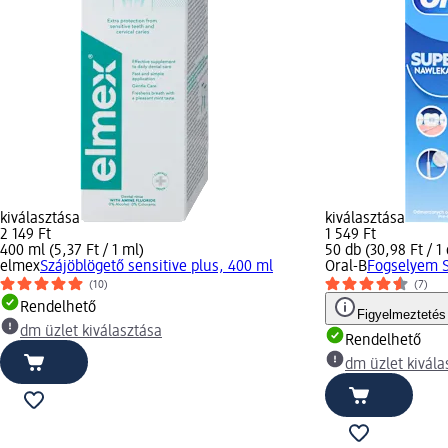
kiválasztása
kiválasztása
2 149 Ft
1 549 Ft
400 ml (5,37 Ft / 1 ml)
50 db (30,98 Ft / 1
elmex
Szájöblögető sensitive plus, 400 ml
Oral-B
Fogselyem S
(10)
(7)
Rendelhető
Figyelmeztetés
dm üzlet kiválasztása
Rendelhető
dm üzlet kivála