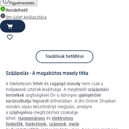
Figyelmeztetés
Rendelhető
dm üzlet kiválasztása
Továbbiak betöltése
Szájápolás - A magabiztos mosoly titka
A tökéletesen
fehér és ragyogó mosoly
nem csak a
hollywoodi sztárok kiváltsága. A megfelelő
szájápolási
termékek
segítségével Ön is könnyen
gyönyörűvé
varázsolhatja fogsorát
otthonában. A dm Online Shopban
minden olyan készítményt megtalál, amelyre
a
szájhigiénia
megőrzéshez szüksége
lehet.
Hagyományos
és
elektromos
fogkefék
,
fogkrémek
,
szájvizek
,
nyelv
-