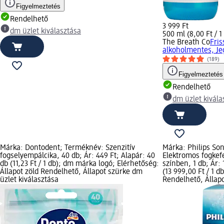
Figyelmeztetés
Rendelhető
3 999 Ft
dm üzlet kiválasztása
500 ml (8,00 Ft / 1
The Breath Co
Fris
alkoholmentes, Je
(189)
Figyelmeztetés
Rendelhető
dm üzlet kivála
Márka: Dontodent; Terméknév: Szenzitív
Márka: Philips So
fogselyempálcika, 40 db; Ár: 449 Ft; Alapár: 40
Elektromos fogkef
db (11,23 Ft / 1 db); dm márka logó; Elérhetőség:
színben, 1 db; Ár: 
Állapot zöld Rendelhető, Állapot szürke dm
(13 999,00 Ft / 1 d
üzlet kiválasztása
Rendelhető, Állap