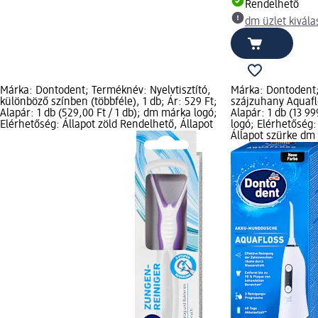
Rendelhető
dm üzlet kivála
Márka: Dontodent; Terméknév: Nyelvtisztító,
Márka: Dontodent
különböző színben (többféle), 1 db; Ár: 529 Ft;
szájzuhany Aquaflo
Alapár: 1 db (529,00 Ft / 1 db); dm márka logó;
Alapár: 1 db (13 9
Elérhetőség: Állapot zöld Rendelhető, Állapot
logó; Elérhetőség:
Állapot szürke dm 