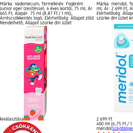
Márka: Vademecum; Terméknév: Fogkrém
Márka: meridol; T
Junior eper ízesítéssel, 6 éves kortól, 75 ml; Ár:
ml; Ár: 2 699 Ft; A
665 Ft; Alapár: 75 ml (8,87 Ft / 1 ml);
Elérhetőség: Állap
Árréscsökkentés logó; Elérhetőség: Állapot zöld
szürke dm üzlet ki
Rendelhető, Állapot szürke dm üzlet
kiválasztása
2 699 Ft
400 ml (6,75 Ft / 1
meridol
Szájöblöge