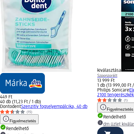
kiválasztása
Szponzorált
13 999 Ft
1 db (13 999,00 Ft /
Philips Sonicare
El
2100 tengerészkék.
449 Ft
(1)
40 db (11,23 Ft / 1 db)
Dontodent
Szenzitív fogselyempálcika, 40 db
Figyelmeztetés
(15)
Rendelhető
Figyelmeztetés
dm üzlet kivála
Rendelhető