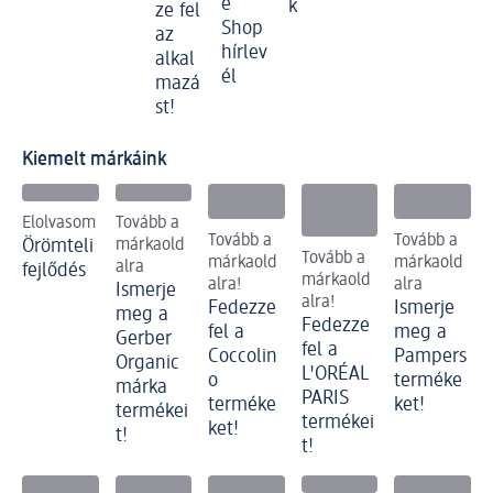
e
k
ze fel
Shop
az
hírlev
alkal
él
mazá
st!
Kiemelt márkáink
Elolvasom
Tovább a
Tovább a
Tovább a
Örömteli
márkaold
Tovább a
márkaold
márkaold
alra
fejlődés
márkaold
alra!
alra
Ismerje
alra!
Fedezze
Ismerje
meg a
Fedezze
fel a
meg a
Gerber
fel a
Coccolin
Pampers
Organic
L'ORÉAL
o
terméke
márka
PARIS
terméke
ket!
termékei
termékei
ket!
t!
t!