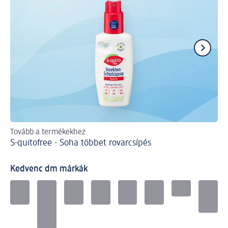
Tovább a termékekhez
To
S-quitofree - Soha többet rovarcsípés
dm
Kedvenc dm márkák