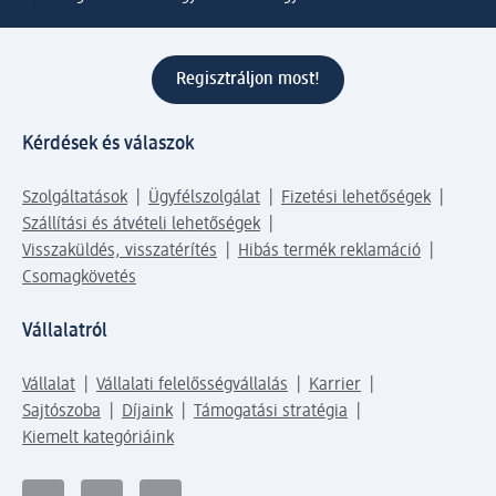
Regisztráljon most!
Kérdések és válaszok
Szolgáltatások
Ügyfélszolgálat
Fizetési lehetőségek
Szállítási és átvételi lehetőségek
Visszaküldés, visszatérítés
Hibás termék reklamáció
Csomagkövetés
Vállalatról
Vállalat
Vállalati felelősségvállalás
Karrier
Sajtószoba
Díjaink
Támogatási stratégia
Kiemelt kategóriáink