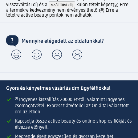
visszaváltási díj és a
szállítási díj
külön tételt képez
(§) Erre
a termékre kedvezmény nem érvényesíthető.
(#) Erre a
tételre active beauty pontok nem adhatók.
Mennyire elégedett az oldalunkkal?
Gyors és kényelmes vásárlás dm ügyfélfiókkal
⁽¹⁾ Ingyenes kiszállítás 20000 Ft-tól, valamint ingyenes
csomagátvétel Expressz átvétellel az Ön által választott
dm üzletben.
Kapcsolja össze active beauty és online shop-os fiókját és
élvezze előnyeit.
Megrendeléseit egyszerűen és gyorsan kezelheti.