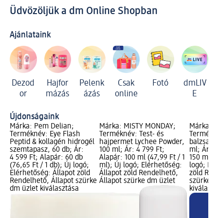
Üdvözöljük a dm Online Shopban
Ajánlataink
Dezod
Hajfor
Pelenk
Csak
Fotó
dmLIV
or
mázás
ázás
online
E
Újdonságaink
Márka: Pem Delian;
Márka: MISTY MONDAY;
Márka: 
Terméknév: Eye Flash
Terméknév: Test- és
Termékné
Peptid & kollagén hidrogél
hajpermet Lychee Powder,
balzsam 
szemtapasz, 60 db; Ár:
100 ml; Ár: 4 799 Ft;
ml; Ár: 5
4 599 Ft; Alapár: 60 db
Alapár: 100 ml (47,99 Ft / 1
150 ml (3
(76,65 Ft / 1 db); Új logó;
ml); Új logó; Elérhetőség:
logó; Elé
Elérhetőség: Állapot zöld
Állapot zöld Rendelhető,
zöld Ren
Rendelhető, Állapot szürke
Állapot szürke dm üzlet
szürke d
dm üzlet kiválasztása
kiválasz