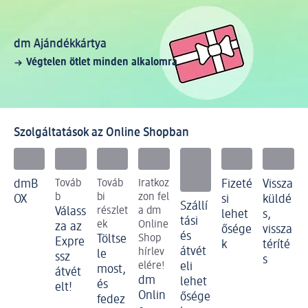
dm Ajándékkártya
Végtelen ötlet minden alkalomra
Szolgáltatások az Online Shopban
dmB
Továb
Továb
Iratkoz
Fizeté
Vissza
b
bi
zon fel
OX
si
küldé
Szállí
Válass
részlet
a dm
lehet
s,
tási
ek
Online
za az
ősége
vissza
és
Töltse
Shop
Expre
k
téríté
átvét
hírlev
le
ssz
s
elére!
eli
most,
átvét
dm
lehet
és
elt!
Onlin
ősége
fedez