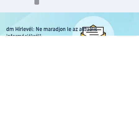
dm Hírlevél: Ne maradjon le az aktuális
információkról!
További információk!
© 2026 dm Kft. Drogéria, parfüméria, szépségápolás,
babaápolás, egészség, háztartás, online fotókidolgozás és
még több.
Általános Szerződési Feltételek
Adatkezelési tájékoztató
dm Ügyfélfiók Használati Feltételek
Termékértékelési és moderálási szabályzat
Elállás a szerződéstől és Elállási jogra vonatkozó
tájékoztatás
Impresszum
KSH együttműködési megállapodás