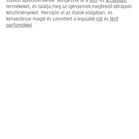
szabott ápolószereknek. Böngéssze át a
test
- és
arcápolási
termékeket, és találja meg az igényeinek megfelelő bőrápoló
készítményeket. Merüljön el az illatok világában, és
kényeztesse magát és szeretteit a legújabb
női
és
férfi
parfümökkel
.