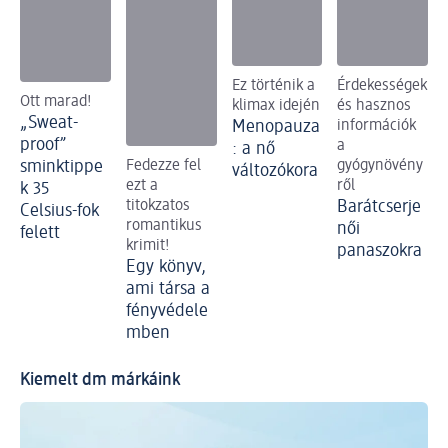
Ez történik a
Érdekességek
Ott marad!
klimax idején
és hasznos
„Sweat-
Menopauza
információk
proof”
a
: a nő
sminktippe
Fedezze fel
gyógynövény
változókora
ezt a
ről
k 35
titokzatos
Barátcserje
Celsius-fok
romantikus
női
felett
krimit!
panaszokra
Egy könyv,
ami társa a
fényvédele
mben
Kiemelt dm márkáink