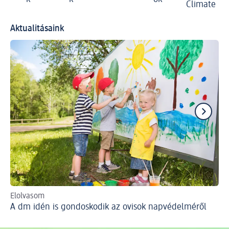
Climate
Aktualitásaink
Elolvasom
Ta
A dm idén is gondoskodik az ovisok napvédelméről