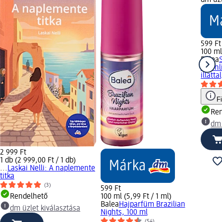
599 Ft
100 ml
Balea
Moonli
illatta
F
Ren
dm 
2 999 Ft
1 db (2 999,00 Ft / 1 db)
...
Laskai Nelli: A naplemente
titka
(3)
599 Ft
Rendelhető
100 ml (5,99 Ft / 1 ml)
Balea
Hajparfüm Brazilian
dm üzlet kiválasztása
Nights, 100 ml
(54)