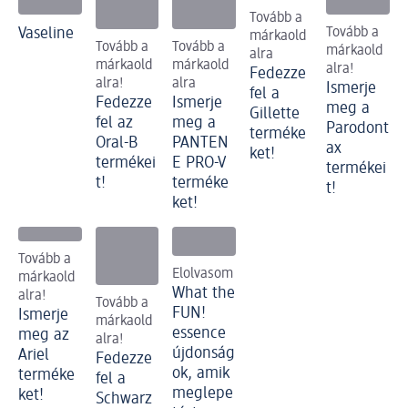
Tovább a
Vaseline
Tovább a
márkaold
Tovább a
Tovább a
márkaold
alra
márkaold
márkaold
alra!
Fedezze
alra!
alra
Ismerje
fel a
Fedezze
Ismerje
meg a
Gillette
fel az
meg a
Parodont
terméke
Oral-B
PANTEN
ax
ket!
termékei
E PRO-V
termékei
t!
terméke
t!
ket!
Tovább a
Elolvasom
márkaold
What the
alra!
Tovább a
FUN!
Ismerje
márkaold
essence
meg az
alra!
újdonság
Ariel
Fedezze
ok, amik
terméke
fel a
meglepe
ket!
Schwarz