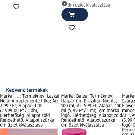
dm üzlet kiválasztása
Kedvenc termékek
Márka: ...; Terméknév: Laskai
Márka: Balea; Terméknév:
Márka
Nelli: A naplemente titka; Ár:
Hajparfüm Brazilian Nights,
Szára
2 999 Ft; Alapár: 1 db
100 ml; Ár: 599 Ft; Alapár: 100
Flowers
(2 999,00 Ft / 1 db);
ml (5,99 Ft / 1 ml); dm márka
minden
Elérhetőség: Állapot zöld
logó; Elérhetőség: Állapot zöld
Ár: 59
Rendelhető, Állapot szürke
Rendelhető, Állapot szürke
(5,99 
dm üzlet kiválasztása
dm üzlet kiválasztása
logó; 
Rendel
dm üzl