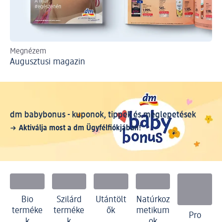
Megnézem
Me
Augusztusi magazin
dm babybonus - kuponok, tippek és meglepetések
Aktiválja most a dm Ügyfélfiókjában!
Bio
Szilárd
Utántölt
Natúrkoz
terméke
terméke
ők
metikum
Pro
k
k
ok